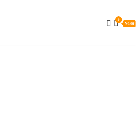
0
₦
0.00