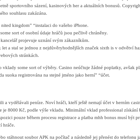
četně sportovního sázení, kasinových her a aktuálních bonusů. Copyri
ného souhlasu zakázána.
e nited kingdom” “instalaci do vašeho iPhone.
ome sort of osobní údaje hráčů jsou pečlivě chráněny.
 kancelář projevuje uznání svým zákazníkům.
 let a stal se jednou z nejdůvěryhodnějších značek sixth is v odvětví ha
 webových stránkách.
ro vklady some sort of výběry. Casino neúčtuje žádné poplatky, avšak 
da suoka registrována na stejné jméno jako herní” “účet.
i a vydělávali peníze. Noví hráči, kteří ještě nemají účet v herním casi
e je 8000 Kč, podle výše vkladu. Minimální vklad professional získán
ispozici pouze během procesu registrace a platba mhh bonus musí být p
í hráče.
 nebo stáhnout soubor APK na počítač a následně jej přenést do telefo