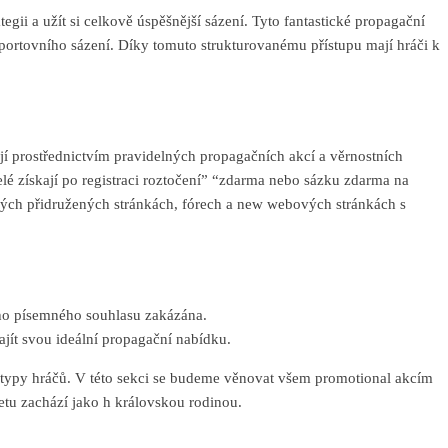
gii a užít si celkově úspěšnější sázení. Tyto fantastické propagační
portovního sázení. Díky tomuto strukturovanému přístupu mají hráči k
jí prostřednictvím pravidelných propagačních akcí a věrnostních
é získají po registraci roztočení” “zdarma nebo sázku zdarma na
ůzných přidružených stránkách, fórech a new webových stránkách s
ho písemného souhlasu zakázána.
jít svou ideální propagační nabídku.
y typy hráčů. V této sekci se budeme věnovat všem promotional akcím
tu zachází jako h královskou rodinou.