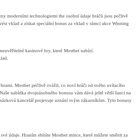
čeny moderními technologiemi the osobní údaje hráčů jsou pečlivě
vést vklad a získat speciální bonus za vklad v rámci akce Winning
neuvěřitelné kasinové hry, které Mostbet nabízí.
lad.
výhrami. Mostbet pečlivě zvážil, co noví hráči od svého uvítacího
t. Naše nabídka dvojnásobného bonusu vám dává ještě větší šanci na
k sázková kancelář projevuje uznání svým zákazníkům. Tyto bonusy
dat své údaje. Hraním sbíráte Mostbet mince, které můžete směnit za