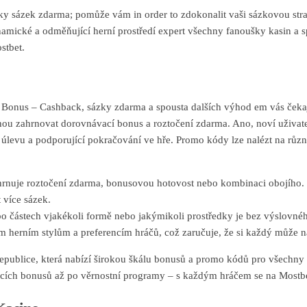
y sázek zdarma; pomůže vám in order to zdokonalit vaši sázkovou strate
amické a odměňující herní prostředí expert všechny fanoušky kasin a s
stbet.
í. Bonus – Cashback, sázky zdarma a spousta dalších výhod em vás čeka
ou zahrnovat dorovnávací bonus a roztočení zdarma. Ano, noví uživatel
ční úlevu a podporující pokračování ve hře. Promo kódy lze nalézt na r
zahrnuje roztočení zdarma, bonusovou hotovost nebo kombinaci obojího.
 více sázek.
 částech vjakékoli formě nebo jakýmikoli prostředky je bez výslovné
herním stylům a preferencím hráčů, což zaručuje, že si každý může na
 republice, která nabízí širokou škálu bonusů a promo kódů pro všechn
tacích bonusů až po věrnostní programy – s každým hráčem se na Mostbe