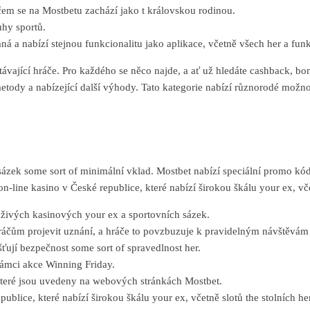
em se na Mostbetu zachází jako t královskou rodinou.
uhy sportů.
á a nabízí stejnou funkcionalitu jako aplikace, včetně všech her a funk
távající hráče. Pro každého se něco najde, a ať už hledáte cashback, b
ody a nabízející další výhody. Tato kategorie nabízí různorodé možno
 sázek some sort of minimální vklad. Mostbet nabízí speciální promo k
-line kasino v České republice, které nabízí širokou škálu your ex, vče
 živých kasinových your ex a sportovních sázek.
ráčům projevit uznání, a hráče to povzbuzuje k pravidelným návštěvám 
šťují bezpečnost some sort of spravedlnost her.
 rámci akce Winning Friday.
 které jsou uvedeny na webových stránkách Mostbet.
ublice, které nabízí širokou škálu your ex, včetně slotů the stolních her