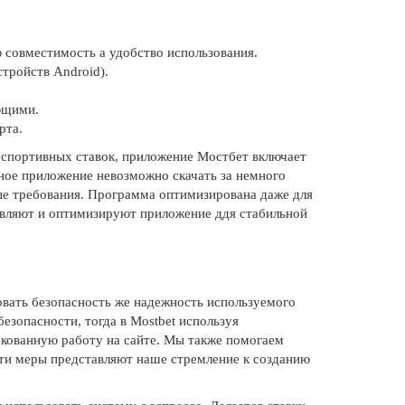
 совместимость а удобство использования.
стройств Android).
ющими.
рта.
 спортивных ставок, приложение Мостбет включает
ное приложение невозможно скачать за немного
ые требования. Программа оптимизирована даже для
новляют и оптимизируют приложение ддя стабильной
овать безопасность же надежность используемого
зопасности, тогда в Mostbet используя
скованную работу на сайте. Мы также помогаем
Эти меры представляют наше стремление к созданию