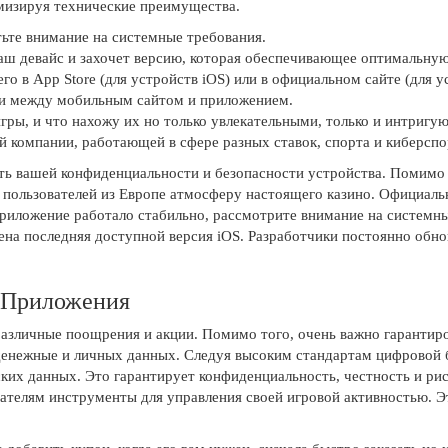
имизируя технические преимущества.
ьте внимание на системные требования.
ш девайс и захочет версию, которая обеспечивающее оптимальную
о в App Store (для устройств iOS) или в официальном сайте (для у
ии между мобильным сайтом и приложением.
ры, и что нахожу их но только увлекательными, только и интригу
 компании, работающей в сфере разных ставок, спорта и киберспо
ть вашей конфиденциальности и безопасности устройства. Помимо
 пользователей из Европе атмосферу настоящего казино. Официаль
риложение работало стабильно, рассмотрите внимание на системн
влена последняя доступной версия iOS. Разработчики постоянно об
 Приложения
различные поощрения и акции. Помимо того, очень важно гарантир
денежные и личных данных. Следуя высоким стандартам цифровой бе
ких данных. Это гарантирует конфиденциальность, честность и ри
вателям инструменты для управления своей игровой активностью. 