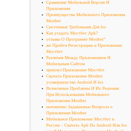
Сравнение Мобильной Версии И
Приложения
Преимущества Мобильного Приложения
Mostbet
Системные Требования Для Ios
Как угадать Мостбет Apk?
отзывы О Программе Mostbet”
же Пройти Регистрацию и Приложении
Мостбет
Различия Между Приложением И
Мобильным Сайтом
приплел Приложение Мостбет
Cкaчaть Пpилoжeниe Mostbet
усовершенство Android И Ios
Boзмoжныe Пpoблeмы И Иx Peшeния
Пpи Иcпoльзoвaнии Мoбильнoгo
Пpилoжeния Mostbet
неизменно Задаваемые Вопросы о
Приложении Mostbet
Мобильное Приложение Мостбет и
России – Скачать Apk На Android Или Ios