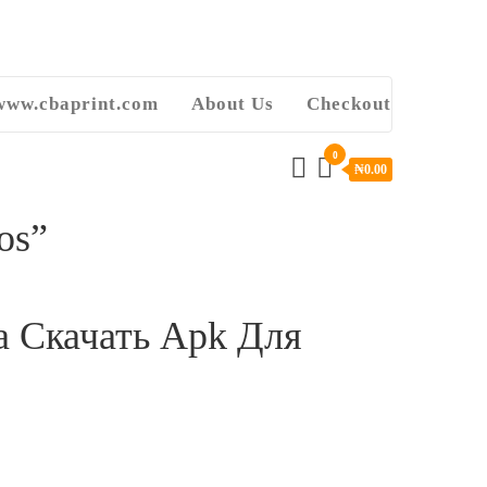
www.cbaprint.com
About Us
Checkout
0
₦
0.00
os”
а Скачать Apk Для