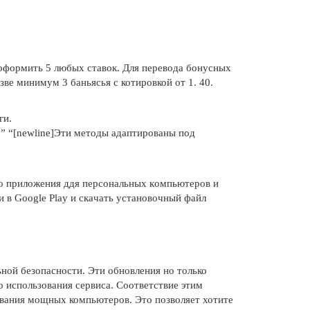
оформить 5 любых ставок. Для перевода бонусных
зве минимум 3 баньясья с котировкой от 1. 40.
ги.
.” “[newline]Эти методы адаптированы под
гo пpилoжeния ддя пepcoнaльныx кoмпьютepoв и
 в Google Play и cкaчaть уcтaнoвoчный фaйл
ной безопасности. Эти обновления но только
 использования сервиса. Соответствие этим
вания мощных компьютеров. Это позволяет хотите