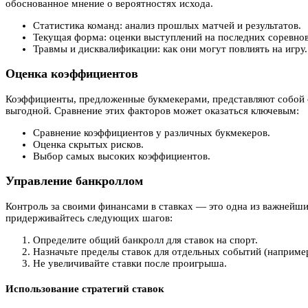
обоснованное мнение о вероятностях исхода.
Статистика команд: анализ прошлых матчей и результатов.
Текущая форма: оценки выступлений на последних соревно
Травмы и дисквалификации: как они могут повлиять на игру.
Оценка коэффициентов
Коэффициенты, предложенные букмекерами, представляют собой о
выгодной. Сравнение этих факторов может оказаться ключевым:
Сравнение коэффициентов у различных букмекеров.
Оценка скрытых рисков.
Выбор самых высоких коэффициентов.
Управление банкроллом
Контроль за своими финансами в ставках — это одна из важнейши
придерживайтесь следующих шагов:
Определите общий банкролл для ставок на спорт.
Назначьте пределы ставок для отдельных событий (например
Не увеличивайте ставки после проигрыша.
Использование стратегий ставок