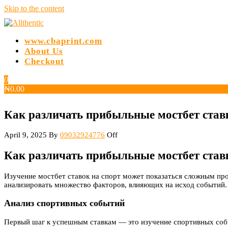
Skip to the content
Allthentic
www.cbaprint.com
About Us
Checkout
0
₦
0.00
Как различать прибыльные мостбет став
April 9, 2025
By
09032924776
Off
Как различать прибыльные мостбет став
Изучение мостбет ставок на спорт может показаться сложным пр
анализировать множество факторов, влияющих на исход событий. 
Анализ спортивных событий
Первый шаг к успешным ставкам — это изучение спортивных соб