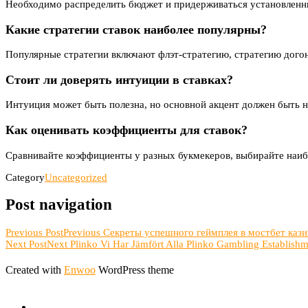
Необходимо распределить бюджет и придерживаться установленны
Какие стратегии ставок наиболее популярны?
Популярные стратегии включают флэт-стратегию, стратегию догон
Стоит ли доверять интуиции в ставках?
Интуиция может быть полезна, но основной акцент должен быть н
Как оценивать коэффициенты для ставок?
Сравнивайте коэффициенты у разных букмекеров, выбирайте наиб
Category
Uncategorized
Post navigation
Previous Post
Previous
Секреты успешного геймплея в мостбет каз
Next Post
Next
Plinko Vi Har Jämfört Alla Plinko Gambling Establishm
Created with
Enwoo
WordPress theme