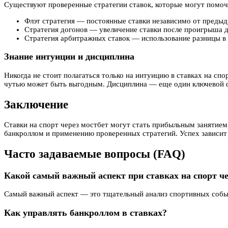
Существуют проверенные стратегии ставок, которые могут помоч
Флэт стратегия — постоянные ставки независимо от преды
Стратегия догонов — увеличение ставки после проигрыша 
Стратегия арбитражных ставок — использование разницы в
Знание интуиции и дисциплина
Никогда не стоит полагаться только на интуицию в ставках на сп
чутью может быть выгодным. Дисциплина — еще один ключевой фа
Заключение
Ставки на спорт через мостбет могут стать прибыльным занятием
банкроллом и применению проверенных стратегий. Успех зависит
Часто задаваемые вопросы (FAQ)
Какой самый важный аспект при ставках на спорт че
Самый важный аспект — это тщательный анализ спортивных событ
Как управлять банкроллом в ставках?