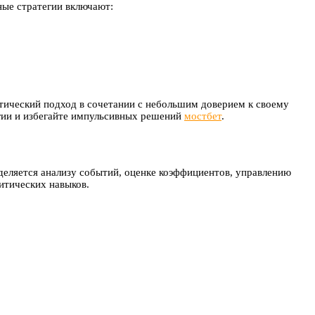
ные стратегии включают:
литический подход в сочетании с небольшим доверием к своему
гии и избегайте импульсивных решений
мостбет
.
деляется анализу событий, оценке коэффициентов, управлению
итических навыков.