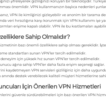
ğinizi şifreleyerek gizliliğinizi koruyan bir teknolojidir. Türk
korunması önemlidir. VPN kullanmanızın başlıca nedenleri şunlar
sanız, VPN ile kimliğinizi gizleyebilir ve anonim bir tarama de
nda veri hırsızlığına karşı korunmak için VPN kullanımı işe yar
rmları erişime kapalı olabilir. VPN ile bu kısıtlamaları aşabilir
elliklere Sahip Olmalıdır?
zmetinin bazı önemli özelliklere sahip olması gereklidir. İşte 
eme standartları sunan VPN’ler tercih edilmelidir.
 deneyim için yüksek hız sunan VPN’ler tercih edilmelidir.
sunucu ağına sahip VPN’ler daha fazla erişim seçeneği sağlar.
erini kaydetmeyen VPN servisleri gizliliğiniz için daha uygundu
anında destek verebilecek kaliteli müşteri hizmetlerine sahip
uncuları İçin Önerilen VPN Hizmetleri
lerini güvenle sürdürebilmeleri için bazı önerilen VPN hizme