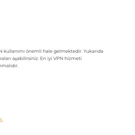
N kullanımı önemli hale gelmektedir. Yukarıda
ları aşabilirsiniz. En iyi VPN hizmeti
nmalıdır.
t
.