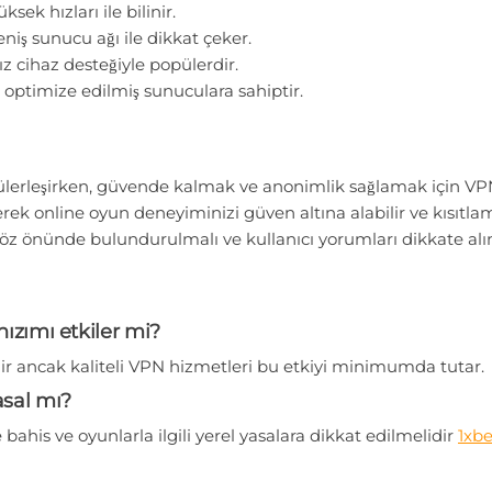
sek hızları ile bilinir.
eniş sunucu ağı ile dikkat çeker.
ız cihaz desteğiyle popülerdir.
 optimize edilmiş sunuculara sahiptir.
ülerleşirken, güvende kalmak ve anonimlik sağlamak için VP
ek online oyun deneyiminizi güven altına alabilir ve kısıtlama
öz önünde bulundurulmalı ve kullanıcı yorumları dikkate alı
ızımı etkiler mi?
ilir ancak kaliteli VPN hizmetleri bu etkiyi minimumda tutar.
asal mı?
ahis ve oyunlarla ilgili yerel yasalara dikkat edilmelidir
1xbe