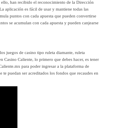
 ello, han recibido el reconocimiento de la Dirección
a aplicación es fácil de usar y mantiene todas las
Acumula puntos con cada apuesta que pueden convertirse
Puntos se acumulan con cada apuesta y pueden canjearse
os juegos de casino tipo ruleta diamante, ruleta
en Casino Caliente, lo primero que debes hacer, es tener
 Caliente.mx para poder ingresar a la plataforma de
que te puedan ser acreditados los fondos que recaudes en