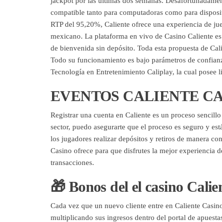
jackpot por las últimas dos semanas. Desafortunadament
compatible tanto para computadoras como para disposi
RTP del 95,20%, Caliente ofrece una experiencia de ju
mexicano. La plataforma en vivo de Casino Caliente es 
de bienvenida sin depósito. Toda esta propuesta de Cal
Todo su funcionamiento es bajo parámetros de confianz
Tecnología en Entretenimiento Caliplay, la cual posee l
EVENTOS CALIENTE C
Registrar una cuenta en Caliente es un proceso sencill
sector, puedo asegurarte que el proceso es seguro y est
los jugadores realizar depósitos y retiros de manera c
Casino ofrece para que disfrutes la mejor experiencia d
transacciones.
🎁 Bonos del el casino Calie
Cada vez que un nuevo cliente entre en Caliente Casino 
multiplicando sus ingresos dentro del portal de apuest