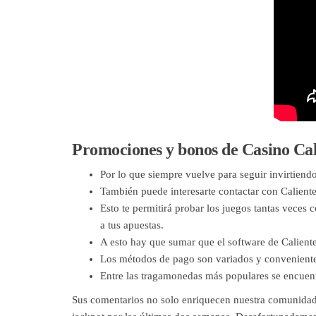
Promociones y bonos de Casino Cal
Por lo que siempre vuelve para seguir invirtiendo
También puede interesarte contactar con Caliente 
Esto te permitirá probar los juegos tantas veces
a tus apuestas.
A esto hay que sumar que el software de Calient
Los métodos de pago son variados y conveniente
Entre las tragamonedas más populares se encuent
Sus comentarios no solo enriquecen nuestra comunidad,