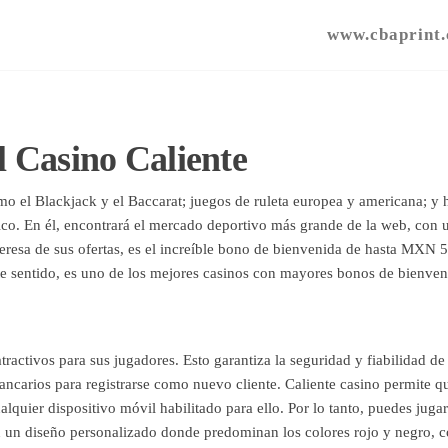
www.cbaprint
l Casino Caliente
o el Blackjack y el Baccarat; juegos de ruleta europea y americana; y h
xico. En él, encontrará el mercado deportivo más grande de la web, con 
nteresa de sus ofertas, es el increíble bono de bienvenida de hasta MXN
ste sentido, es uno de los mejores casinos con mayores bonos de bienve
activos para sus jugadores. Esto garantiza la seguridad y fiabilidad de
ancarios para registrarse como nuevo cliente. Caliente casino permite qu
lquier dispositivo móvil habilitado para ello. Por lo tanto, puedes jugar
 un diseño personalizado donde predominan los colores rojo y negro, co