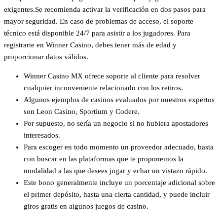
exigentes.Se recomienda activar la verificación en dos pasos para
mayor seguridad. En caso de problemas de acceso, el soporte
técnico está disponible 24/7 para asistir a los jugadores. Para
registrarte en Winner Casino, debes tener más de edad y
proporcionar datos válidos.
Winner Casino MX ofrece soporte al cliente para resolver
cualquier inconveniente relacionado con los retiros.
Algunos ejemplos de casinos evaluados por nuestros expertos
son Leon Casino, Sportium y Codere.
Por supuesto, no sería un negocio si no hubiera apostadores
interesados.
Para escoger en todo momento un proveedor adecuado, basta
con buscar en las plataformas que te proponemos la
modalidad a las que desees jugar y echar un vistazo rápido.
Este bono generalmente incluye un porcentaje adicional sobre
el primer depósito, hasta una cierta cantidad, y puede incluir
giros gratis en algunos juegos de casino.