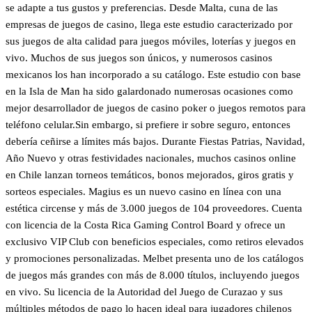
se adapte a tus gustos y preferencias. Desde Malta, cuna de las
empresas de juegos de casino, llega este estudio caracterizado por
sus juegos de alta calidad para juegos móviles, loterías y juegos en
vivo. Muchos de sus juegos son únicos, y numerosos casinos
mexicanos los han incorporado a su catálogo. Este estudio con base
en la Isla de Man ha sido galardonado numerosas ocasiones como
mejor desarrollador de juegos de casino poker o juegos remotos para
teléfono celular.Sin embargo, si prefiere ir sobre seguro, entonces
debería ceñirse a límites más bajos. Durante Fiestas Patrias, Navidad,
Año Nuevo y otras festividades nacionales, muchos casinos online
en Chile lanzan torneos temáticos, bonos mejorados, giros gratis y
sorteos especiales. Magius es un nuevo casino en línea con una
estética circense y más de 3.000 juegos de 104 proveedores. Cuenta
con licencia de la Costa Rica Gaming Control Board y ofrece un
exclusivo VIP Club con beneficios especiales, como retiros elevados
y promociones personalizadas. Melbet presenta uno de los catálogos
de juegos más grandes con más de 8.000 títulos, incluyendo juegos
en vivo. Su licencia de la Autoridad del Juego de Curazao y sus
múltiples métodos de pago lo hacen ideal para jugadores chilenos