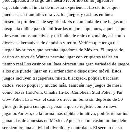
preocupados a lo largo de nuestro recorrido como jugadores,
especialmente al inicio de nuestra experiencia. Lo cierto es que
puedes estar tranquilo; rara vez los juegos y casinos en línea
presentan problemas de seguridad. Es recomendable que hagas una
búsqueda online para identificar las mejores opciones, aquellas que
ofrezcan bonos atractivos y un límite de retiro razonable, así como
diversas alternativas de depósito y retiro. Verifica que tenga tus
juegos favoritos y que permita jugadores de México. El juegos de
casino en vivo de Winner permite jugar con crupieres reales en
tiempo real.Los casinos en línea ofrecen una gran variedad de juegos
a los que puede jugar en su ordenador o dispositivo móvil. Estos
juegos incluyen tragaperras, ruleta, blackjack, póquer, baccarat,
dados, video póquer y mucho más. También hay juegos de mesa
como Texas Hold’em, Omaha Hi-Lo, Caribbean Stud Poker y Pai
Gow Poker. Esta vez, el casino ofrece un bono sin depósito de 50
giros gratis para cualquier persona que se registre como nuevo
jugador.Por eso, de la forma más rápida e intuitiva, podrás retirar tus
ganancias de apuestas en México. Apostar en un casino online debe
ser siempre una actividad divertida y controlada. El secreto de su