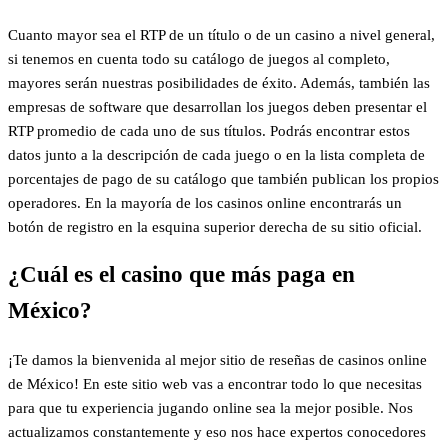
Cuanto mayor sea el RTP de un título o de un casino a nivel general,
si tenemos en cuenta todo su catálogo de juegos al completo,
mayores serán nuestras posibilidades de éxito. Además, también las
empresas de software que desarrollan los juegos deben presentar el
RTP promedio de cada uno de sus títulos. Podrás encontrar estos
datos junto a la descripción de cada juego o en la lista completa de
porcentajes de pago de su catálogo que también publican los propios
operadores. En la mayoría de los casinos online encontrarás un
botón de registro en la esquina superior derecha de su sitio oficial.
¿Cuál es el casino que más paga en
México?
¡Te damos la bienvenida al mejor sitio de reseñas de casinos online
de México! En este sitio web vas a encontrar todo lo que necesitas
para que tu experiencia jugando online sea la mejor posible. Nos
actualizamos constantemente y eso nos hace expertos conocedores