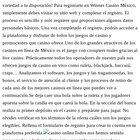
variedad a tu disposición! Para registrarte en Winner Casino México,
simplemente debes visitar su sitio web y completar el registro. El
proceso es sencillo y solo requiere que proporciones algunos datos
personales básicos. Una vez completado el registro, podrás acceder a
la plataforma y disfrutar de todos los juegos de casino y
promociones que casino ofrece.Uno de los grandes atractivos de los
casinos en línea de México es el juego con croupiers reales gracias al
live casino. Prácticamente todos los operadores de nuestro país nos
ofrecen juegos de casino en vivo como ruleta, blackjack, baccará,
craps… Analizamos el software, los juegos y las tragamonedas, los
bonos, el servicio de atención al cliente y los procesos de retiro de
cada uno de los mejores casinos en línea que puedes ver a
continuación.Se deja caer una bola sobre la ruleta y los jugadores
apuesta sobre la casilla en que caerá la bola. En la sección del banca
realiza tu primer depósito en el casino y prepárate para jugar. No
olvides verificar en los términos de la oferta cuáles son los juegos
elegibles. Rellena el formulario de registro para crear tu cuenta en tu
plataforma preferida.
Todos nos hemos sentido