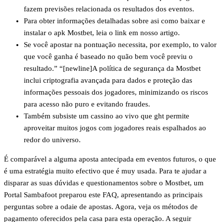
fazem previsões relacionada os resultados dos eventos.
Para obter informações detalhadas sobre asi como baixar e
instalar o apk Mostbet, leia o link em nosso artigo.
Se você apostar na pontuação necessita, por exemplo, to valor
que você ganha é baseado no quão bem você previu o
resultado.” “[newline]A política de segurança da Mostbet
inclui criptografia avançada para dados e proteção das
informações pessoais dos jogadores, minimizando os riscos
para acesso não puro e evitando fraudes.
Também subsiste um cassino ao vivo que ght permite
aproveitar muitos jogos com jogadores reais espalhados ao
redor do universo.
É comparável a alguma aposta antecipada em eventos futuros, o que
é uma estratégia muito efectivo que é muy usada. Para te ajudar a
disparar as suas dúvidas e questionamentos sobre o Mostbet, um
Portal Sambafoot preparou este FAQ, apresentando as principais
perguntas sobre a odaie de apostas. Agora, veja os métodos de
pagamento oferecidos pela casa para esta operação. A seguir