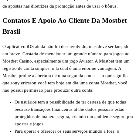
de apostas nas diretrizes da promoção antes de usar o bônus.
Contatos E Apoio Ao Cliente Da Mostbet
Brasil
O aplicativo iOS ainda não foi desenvolvido, mas deve ser lançado
em breve. Gostaria de mencionar um grande número para jogos no
Mostbet Casino, especialmente um jogo Aviator. A Mostbet tem um
registro de conta simples, o la cual é uma enorme vantagem. A
Mostbet proíbe a abertura de uma segunda conta — o que significa
que sony ericsson você tem hoje em dia uma conta Mostbet, você
não possui permissão para produzir outra conta.
Os usuários tem a possibilidade de ter certeza de que todas
because transações financeiras at the dados pessoais estão
protegidos de manera segura, criando um ambiente seguro pra
apostas e jogos.
Para operar e oferecer os seus serviços mundo a fora, o