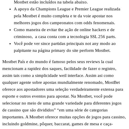
Mostbet estão incluídos na tabela abaixo.
A apoyo da Champions League e Premier League realizada
pela Mostbet é muito completa e te da voie apostar nos
melhores jogos dos campeonatos com odds fenomenais.
Como maneira de evitar the ação de online hackers e de
criminoso, a casa conta com a tecnologia SSL 256 parts.
Você pode ver since partidas principais not any modo ao
palpitante na página primary do site perform Mostbet.
Mostbet País e do mundo é famoso pelos seus reviews la cual
mencionam a rapidez dos saques, facilidade de fazer o registro,
assim tais como a simplicidade weil interface. Assim asi como
qualquer agente sobre apostas mundialmente renomado, MostBet
oferece aos apostadores uma seleção verdadeiramente extensa para
esporte e outros eventos para apostar. Na Mostbet, você pode
selecionar no meio de uma grande variedade para diferentes jogos
de cassino que são divididos” “em uma série de categorias
importantes. A Mostbet oferece muitas opções de jogos para cassino,
incluindo goldmine, pôquer, baccarat, games de mesa e caça-