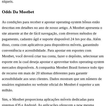
níqueis.
Odds Da Mostbet
As condições para receber e apostar operating-system bônus estão
descritas em detalhes no ano de nosso artigo. A Mostbet apresenta o
site atraente at the de fácil navegação, com diversos métodos de
pagamento, cadastro ágil e suporte disponível 24 hrs por dia. Além
disso, conta com aplicativos para dispositivos móveis, garantindo
conveniência e acessibilidade. Para apostar em esportes com
Mostbet, você deverá criar tua conta, fazer o depósito, selecionar um
esporte em la cual deseja apostar e aproveitar todos operating-system
mercados disponíveis. A companhia Mostbet Brasil fornece todo tipo
de recurso em mais de 20 idiomas diferentes para garantir
acessibilidade aos seus clientes. Dados mostram que um número de
usuários registrados no website oficial do Mostbet é superior a um
milhão.
Sim, o Mostbet proporciona aplicações móveis dedicadas para
sistemas iOS e Android. As aplicações oferecem a new mesma