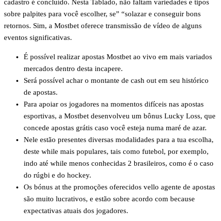
cadastro é concluído. Nesta Tablado, não faltam variedades e tipos
sobre palpites para você escolher, se” “solazar e conseguir bons
retornos. Sim, a Mostbet oferece transmissão de vídeo de alguns
eventos significativas.
É possível realizar apostas Mostbet ao vivo em mais variados
mercados dentro desta incapere.
Será possível achar o montante de cash out em seu histórico
de apostas.
Para apoiar os jogadores na momentos difíceis nas apostas
esportivas, a Mostbet desenvolveu um bônus Lucky Loss, que
concede apostas grátis caso você esteja numa maré de azar.
Nele estão presentes diversas modalidades para a tua escolha,
deste while mais populares, tais como futebol, por exemplo,
indo até while menos conhecidas 2 brasileiros, como é o caso
do rúgbi e do hockey.
Os bónus at the promoções oferecidos vello agente de apostas
são muito lucrativos, e estão sobre acordo com because
expectativas atuais dos jogadores.