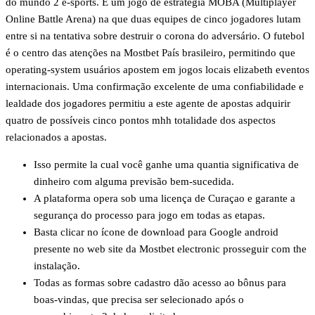
do mundo 2 e-sports. É um jogo de estratégia MOBA (Multiplayer
Online Battle Arena) na que duas equipes de cinco jogadores lutam
entre si na tentativa sobre destruir o corona do adversário. O futebol
é o centro das atenções na Mostbet País brasileiro, permitindo que
operating-system usuários apostem em jogos locais elizabeth eventos
internacionais. Uma confirmação excelente de uma confiabilidade e
lealdade dos jogadores permitiu a este agente de apostas adquirir
quatro de possíveis cinco pontos mhh totalidade dos aspectos
relacionados a apostas.
Isso permite la cual você ganhe uma quantia significativa de
dinheiro com alguma previsão bem-sucedida.
A plataforma opera sob uma licença de Curaçao e garante a
segurança do processo para jogo em todas as etapas.
Basta clicar no ícone de download para Google android
presente no web site da Mostbet electronic prosseguir com the
instalação.
Todas as formas sobre cadastro dão acesso ao bônus para
boas-vindas, que precisa ser selecionado após o