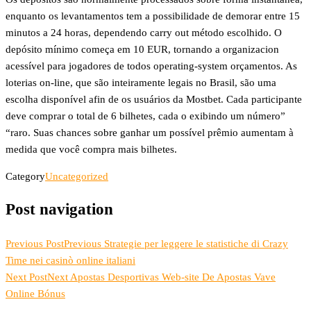
enquanto os levantamentos tem a possibilidade de demorar entre 15
minutos a 24 horas, dependendo carry out método escolhido. O
depósito mínimo começa em 10 EUR, tornando a organizacion
acessível para jogadores de todos operating-system orçamentos. As
loterias on-line, que são inteiramente legais no Brasil, são uma
escolha disponível afin de os usuários da Mostbet. Cada participante
deve comprar o total de 6 bilhetes, cada o exibindo um número”
“raro. Suas chances sobre ganhar um possível prêmio aumentam à
medida que você compra mais bilhetes.
Category
Uncategorized
Post navigation
Previous Post
Previous
Strategie per leggere le statistiche di Crazy
Time nei casinò online italiani
Next Post
Next
Apostas Desportivas Web-site De Apostas Vave
Online Bónus