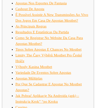
Apostas Nos Esportes De Fantasia
Cashout De Aposta
É Possível Assistir A New Transmissões Ao Vivo
Dos Jogos Em Casa De Apostas Mostbet?
As Principais Regras
Resultados E Estatísticas Da Partida
Como Se Registrar No Website Da Casa Para
Apostas Mostbet?
Tipos Sobre Apostas E Chances No Mostbet
Limity The Časy Výběrů Mostbet Pro České
Hráče
Výhody Kasina Mostbet
Variedade De Eventos Sobre Apostas
Apostas Múltiplas
Por Que Se Cadastrar E Apostar No Mostbet
Apostas?
Jak Pobrać Aplikację Na Androida (apk) –
Instrukcja Krok” “po Kroku
Cassino