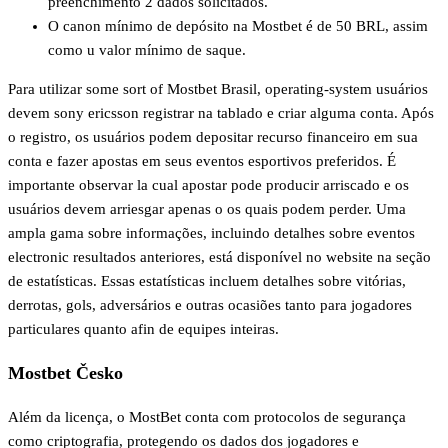
preenchimento 2 dados solicitados.
O canon mínimo de depósito na Mostbet é de 50 BRL, assim
como u valor mínimo de saque.
Para utilizar some sort of Mostbet Brasil, operating-system usuários
devem sony ericsson registrar na tablado e criar alguma conta. Após
o registro, os usuários podem depositar recurso financeiro em sua
conta e fazer apostas em seus eventos esportivos preferidos. É
importante observar la cual apostar pode producir arriscado e os
usuários devem arriesgar apenas o os quais podem perder. Uma
ampla gama sobre informações, incluindo detalhes sobre eventos
electronic resultados anteriores, está disponível no website na seção
de estatísticas. Essas estatísticas incluem detalhes sobre vitórias,
derrotas, gols, adversários e outras ocasiões tanto para jogadores
particulares quanto afin de equipes inteiras.
Mostbet Česko
Além da licença, o MostBet conta com protocolos de segurança
como criptografia, protegendo os dados dos jogadores e