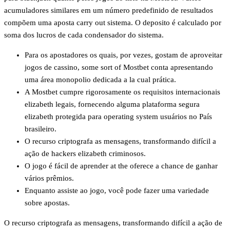
acumuladores similares em um número predefinido de resultados
compõem uma aposta carry out sistema. O deposito é calculado por
soma dos lucros de cada condensador do sistema.
Para os apostadores os quais, por vezes, gostam de aproveitar
jogos de cassino, some sort of Mostbet conta apresentando
uma área monopolio dedicada a la cual prática.
A Mostbet cumpre rigorosamente os requisitos internacionais
elizabeth legais, fornecendo alguma plataforma segura
elizabeth protegida para operating system usuários no País
brasileiro.
O recurso criptografa as mensagens, transformando difícil a
ação de hackers elizabeth criminosos.
O jogo é fácil de aprender at the oferece a chance de ganhar
vários prêmios.
Enquanto assiste ao jogo, você pode fazer uma variedade
sobre apostas.
O recurso criptografa as mensagens, transformando difícil a ação de