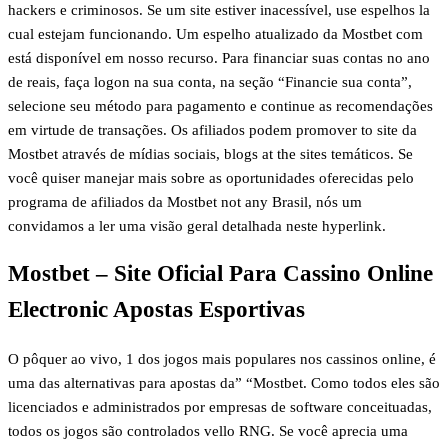
hackers e criminosos. Se um site estiver inacessível, use espelhos la
cual estejam funcionando. Um espelho atualizado da Mostbet com
está disponível em nosso recurso. Para financiar suas contas no ano
de reais, faça logon na sua conta, na seção “Financie sua conta”,
selecione seu método para pagamento e continue as recomendações
em virtude de transações. Os afiliados podem promover to site da
Mostbet através de mídias sociais, blogs at the sites temáticos. Se
você quiser manejar mais sobre as oportunidades oferecidas pelo
programa de afiliados da Mostbet not any Brasil, nós um
convidamos a ler uma visão geral detalhada neste hyperlink.
Mostbet – Site Oficial Para Cassino Online
Electronic Apostas Esportivas
O pôquer ao vivo, 1 dos jogos mais populares nos cassinos online, é
uma das alternativas para apostas da” “Mostbet. Como todos eles são
licenciados e administrados por empresas de software conceituadas,
todos os jogos são controlados vello RNG. Se você aprecia uma