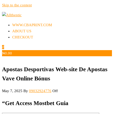
Skip to the content
Allthentic
WWW.CBAPRINT.COM
ABOUT US
CHECKOUT
0
₦
0.00
Apostas Desportivas Web-site De Apostas
Vave Online Bónus
May 7, 2025
By
09032924776
Off
“Get Access Mostbet Guia