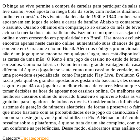
O bingo ao vivo permite a compra de cartelas para participar de salas e
live casino, você aposta na mega bola da sorte, com rodadas dinâmic
online em questão. Os viventes da década de 1930 e 1940 conheceram
apostavam em jogos de roleta e cartas de baralho.Abaixo te contaremo
o assunto. Quando olhamos em comparação ao estudo do mês de feverei
acima da média dos slots tradicionais. Fazendo com que essas sejam
online e vem crescendo em popularidade no Brasil. Use nosso exclusiv
encontra apenas neste cassino online, aumentando suas chances de ga
somente em Curaçao e não no Brasil. Além dos códigos promocionais 
não é um jogo que se encontra em qualquer lugar, mas está disponível 
as cartas de uma mão. O Keno é um jogo de cassino no estilo de lot
sorteados. Como na loteria, o Keno tem uma grande vantagem da casa, 
diferencial é que o jogador se sente como num cassino de verdade, ma
uma provedora especializada, como Pragmatic Play Live, Evolution Gam
razão pela qual os grandes apostadores gostam do baccarat, eles con
seguro e que dão ao jogador a melhor chance de vencer. Mesmo que vo
tomar decisões na hora de apostar nos cassinos online. Os melhores ca
melhores cassinos online do mercado brasileiro e aproveite todas as va
gratuitos para jogadores de todos os níveis. Considerando a influênci
sistemas de geração de números aleatórios, de forma a preservar o fai
que mexe bastante com as probabilidades deste jogo do casino.Essa é u
encontrar neste guia, você poderá utilizar o Pix. A Betnacional é con
ressaltar sobre a plataforma, é que se trata de um site completo, com 
um conforme as preferências. Desse modo, elaboramos uma análise com
Category
Uncategorized