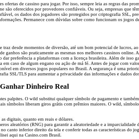
s ofertas de cassino para jogar. Por isso, sempre leia as regras das pr
ine são oferecidos por provedores confiáveis. Ou seja, empresas que t
fiável, os dados dos jogadores são protegidos por criptografia SSL, pre
s informações. Permanece com dúvidas sobre como funcionam os jogos de 
, e traz desde momentos de diversão, até um bom potencial de lucros, ao
es de ganhos são praticamente as mesmas nos melhores cassinos online. A
o dar preferência a plataformas com a licença brasileira. Além de isso g
nda em caso de algum engano ou ação de má fé. Antes de jogar com valor
ponível em diversos jogos populares no Brasil. A segurança é uma priori
ografia SSL/TLS para aumentar a privacidade das informações e dados do
 Ganhar Dinheiro Real
rentes palpites. O wild substitui qualquer símbolo de pagamento e tamb
ais símbolos liberam giros grátis com prêmios maiores. O wild, símbolo
as digitais, quanto em reais e dólares.
os aleatórios (RNG) para garantir a aleatoriedade e a imparcialidade d
no canto inferior direito da tela e conferir todas as características do j
lisei aqui na Casino.com Brasil.