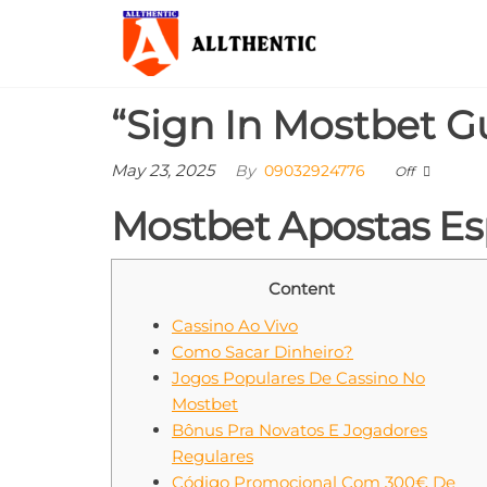
Skip
Allthentic
to
the
content
“Sign In Mostbet G
May 23, 2025
By
09032924776
Off
Mostbet Apostas Es
Content
Cassino Ao Vivo
Como Sacar Dinheiro?
Jogos Populares De Cassino No
Mostbet
Bônus Pra Novatos E Jogadores
Regulares
Código Promocional Com 300€ De