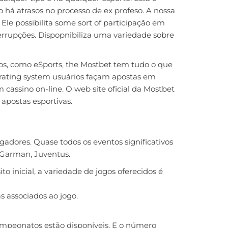
há atrasos no processo de ex profeso. A nossa
 Ele possibilita some sort of participação em
errupções. Dispopnibiliza uma variedade sobre
cos, como eSports, the Mostbet tem tudo o que
rating system usuários façam apostas em
cassino on-line. O web site oficial da Mostbet
apostas esportivas.
gadores. Quase todos os eventos significativos
, Garman, Juventus.
 inicial, a variedade de jogos oferecidos é
 associados ao jogo.
campeonatos estão disponíveis. E o número