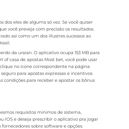
os dos eles de alguma só vez. Se você quiser
que você preveja com precisão os resultados.
rado asi como um dos illustres sucessos ao
asil.
erdo da uraian. O aplicativo ocupa 153 MB para
rt of casa de apostas Most bet, você pode usar
l, clique no ícone correspondente na página
 seguro para apostas expressas e incentivos
 As condições para receber e apostar os bônus
esmos requisitos mínimos de sistema,
OS e deseja prescribir o aplicativo pra jogar
a fornecedores sobre software e opções