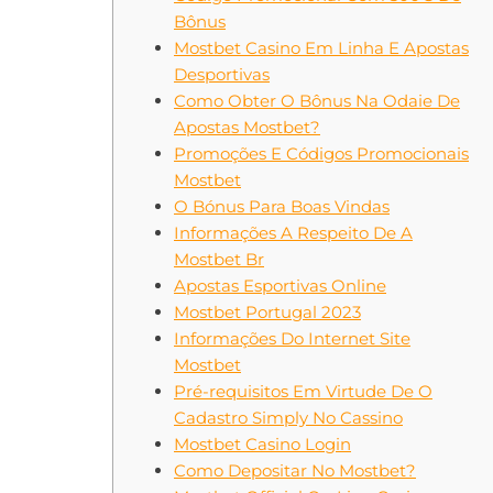
Bônus
Mostbet Casino Em Linha E Apostas
Desportivas
Como Obter O Bônus Na Odaie De
Apostas Mostbet?
Promoções E Códigos Promocionais
Mostbet
O Bónus Para Boas Vindas
Informações A Respeito De A
Mostbet Br
Apostas Esportivas Online
Mostbet Portugal 2023
Informações Do Internet Site
Mostbet
Pré-requisitos Em Virtude De O
Cadastro Simply No Cassino
Mostbet Casino Login
Como Depositar No Mostbet?