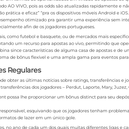
o AO VIVO, pois as odds são atualizadas rapidamente e não 
prática e eficaz” “pra os dispositivos móveis Android e iOS.
 desempenho otimizado pra garantir uma experiência sem int
cialmente afin de os jogadores portugueses.
nais, como futebol e basquete, ou de mercados mais específi
tando um recurso para apostas ao vivo, permitindo que ope
na since características de alguma casa de apostas e de um 
stema de bônus flexível e uma ampla gama para eventos para 
es Regulares
 obter as últimas notícias sobre ratings, transferências e jo
ransferências dos jogadores – Perdut, Laporte, Mary, Juzez
possa lhe proporcionar um bônus distinct para seu depósito
responsável, esquivando que os jogadores tenham problemas
 formatos de lazer em um único gole.
es, no ano de cada um dos quais muitas diferentes ligas e 