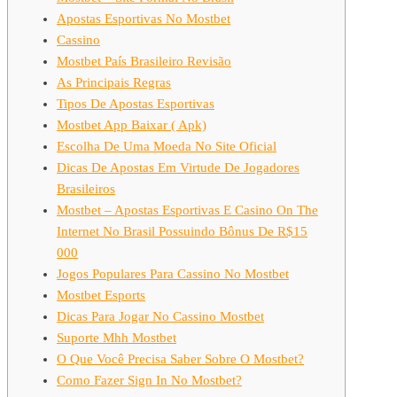
Apostas Esportivas No Mostbet
Cassino
Mostbet País Brasileiro Revisão
As Principais Regras
Tipos De Apostas Esportivas
Mostbet App Baixar ( Apk)
Escolha De Uma Moeda No Site Oficial
Dicas De Apostas Em Virtude De Jogadores
Brasileiros
Mostbet – Apostas Esportivas E Casino On The
Internet No Brasil Possuindo Bônus De R$15
000
Jogos Populares Para Cassino No Mostbet
Mostbet Esports
Dicas Para Jogar No Cassino Mostbet
Suporte Mhh Mostbet
O Que Você Precisa Saber Sobre O Mostbet?
Como Fazer Sign In No Mostbet?