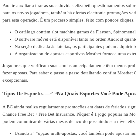
Para te auxiliar a tirar as suas dúvidas elizabeth questionamentos so
para os novos jogadores, também há ofertas electronic promoções var
para esta operação. É um processo simples, feito com poucos cliques,
O catálogo contém slot machine games da Playson, Spinomenal, 
O software móvel está disponível tanto no orden Android quanto
Na seção dedicada às loterias, os participantes podem adquirir
A organizacion de apostas esportivas Mostbet fornece uma exte
Jogadores que verificam suas contas antecipadamente têm menos problem
fazer apostas. Para saber o passo a passo detalhando confira Mostbe
excepcionais.
Tipos De Esportes —” “Na Quais Esportes Você Pode Apos
A BC ainda realiza regularmente promoções em datas de feriados signif
Chance Free Bet + Free Bet Insurance. Pôquer é 1 jogo popular na Mos
podem comunicar de várias mesas de acordo possuindo seu nível eliza
Usando a” “opção multi-apostas, você também pode apostar numa