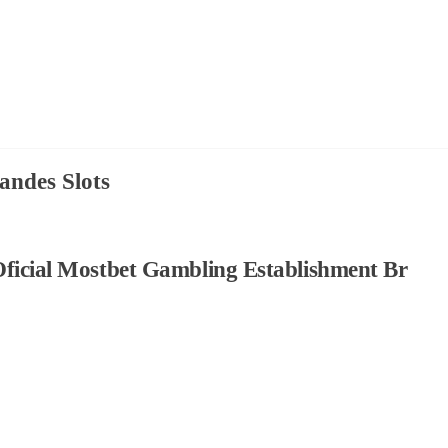
andes Slots
icial Mostbet Gambling Establishment Br