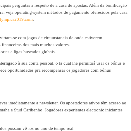
cipais perguntas a respeito de a casa de apostas. Além da bonificação
ora, veja operating-system métodos de pagamento oferecidos pela casa
olympics2019.com
.
ivirtam-se com jogos de circunstancia de onde estiverem.
s financeiras dos mais muchos valores.
rtes e ligas buscados globais.
rligado à sua conta pessoal, o la cual lhe permitirá usar os bónus e
ferece oportunidades pra recompensar os jogadores com bônus
rever imediatamente a newsletter. Os apostadores ativos têm acesso ao
aha e Stud Caribenho. Jogadores experientes electronic iniciantes
odos possam vê-los no ano de tempo real.