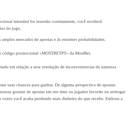
cional intended for inserido corretamente, você receberá
ios do jogo.
aos amplos mercados de apostas e às enormes probabilidades.
ir ao código promocional «MOSTBETPT» da MostBet.
retudo em relação a new resolução de inconveniencias de natureza
ntar suas chances para ganhar. De alguma perspectiva de apostas
essoas gostam de apostar em seu time ou jogador favorito ou arriesgar
sas vezes você acaba perdendo mais dinheiro do que recebe. Embora a