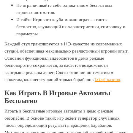
Не ограничивайте себе одним типом бесплатных
игровых автоматов.
И сайте Игрового клуба можно играть а слоты
бесплатно, изучающий их характеристики, символику и
параметры.
Каждый стул транслируется в HD-качестве из современных
студий, обеспечивая максимально реалистичный игровой опыт.
Основной функционал видеослотов в демо режиме
бесповоротно сохраняется, за касается возможности
выигрыша реальны денег. Слоты отличии по тематикам,
сюжетам, количеству линий только барабанов
1xbet казино
.
Как Играть В Игровые Автоматы
Бесплатно
Играть в бесплатные игровые автоматы в демо-режиме
безопасно. В основе таких игр лежит генератор случайных
чисел, определяющий результаты вращения барабанов.
Механизм генерации защищен от внешней воздействий, а ведь,