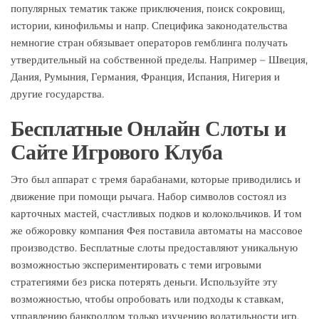
популярных тематик также приключения, поиск сокровищ,
истории, кинофильмы и напр. Специфика законодательства
немногие стран обязывает операторов гемблинга получать
утвердительный на собственной пределы. Например – Швеция,
Дания, Румыния, Германия, Франция, Испания, Нигерия и
другие государства.
Бесплатные Онлайн Слоты и
Сайте Игрового Клуба
Это был аппарат с тремя барабанами, которые приводились и
движение при помощи рычага. Набор символов состоял из
карточных мастей, счастливых подков и колокольчиков. И том
же обжоровку компания Фея поставила автоматы на массовое
производство. Бесплатные слоты предоставляют уникальную
возможностью экспериментировать с теми игровыми
стратегиями без риска потерять деньги. Используйте эту
возможностью, чтобы опробовать или подходы к ставкам,
управлению банкроллом только изучению волатильности игр.