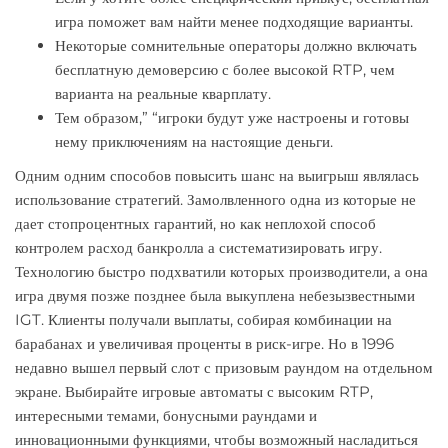
игра поможет вам найти менее подходящие варианты.
Некоторые сомнительные операторы должно включать
бесплатную демоверсию с более высокой RTP, чем
варианта на реальные кварплату.
Тем образом,” “игроки будут уже настроены и готовы
нему приключениям на настоящие деньги.
Одним одним способов повысить шанс на выигрыш являлась
использование стратегий. Замолвленного одна из которые не
дает стопроцентных гарантий, но как неплохой способ
контролем расход банкролла а систематизировать игру.
Технологию быстро подхватили которых производители, а она
игра двумя позже позднее была выкуплена небезызвестными
IGT. Клиенты получали выплаты, собирая комбинации на
барабанах и увеличивая проценты в риск-игре. Но в 1996
недавно вышел первый слот с призовым раундом на отдельном
экране. Выбирайте игровые автоматы с высоким RTP,
интересными темами, бонусными раундами и
инновационными функциями, чтобы возможный насладиться