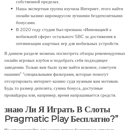
собственной пределах.
Наша экспертная группа изучила Интернет, этого найти
онлайн-казино киромарусом лучшими бездепозитными
бонусами.
В 2020 году студия был признана «Инновацией а
мобильной сфере» остального SBC за достижения в
оптимизации азартных игр для мобильных устройств.
В данном разделе можешь посмотреть обзоры рекомендуемых
онлайн игровых клубов и подобрать себя подходящее
заведении. Только вам было хуже найти искомое, советуем
нашими” “специальными фильтрами, которые помогут
отсортировать интернет-казино судя нужным вам мотивам.
Будь то размер депозита, сумма бонуса, доступные
провайдеры или, например, время напрашивается средств.
знаю Ли Я Играть В Слоты
Pragmatic Play Бесплатно?”
Не ограничивайте сам одним типом бесплатных игровых