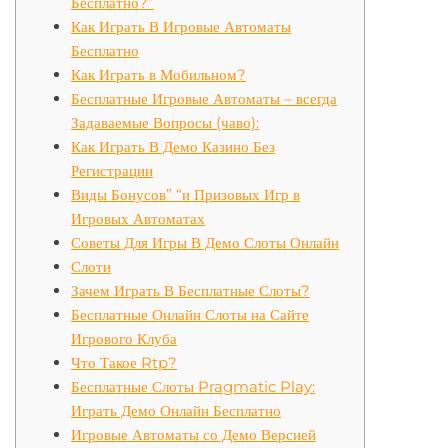
Бесплатно?”
Как Играть В Игровые Автоматы
Бесплатно
Как Играть в Мобильном?
Бесплатные Игровые Автоматы – всегда
Задаваемые Вопросы (чаво):
Как Играть В Демо Казино Без
Регистрации
Виды Бонусов” “и Призовых Игр в
Игровых Автоматах
Советы Для Игры В Демо Слоты Онлайн
Слоти
Зачем Играть В Бесплатные Слоты?
Бесплатные Онлайн Слоты на Сайте
Игрового Клуба
Что Такое Rtp?
Бесплатные Слоты Pragmatic Play:
Играть Демо Онлайн Бесплатно
Игровые Автоматы со Демо Версией