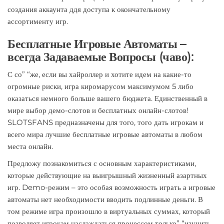
создания аккаунта ддя доступа к окончательному
ассортименту игр.
Бесплатные Игровые Автоматы –
всегда Задаваемые Вопросы (чаво):
С со” “же, если вы хайроллер и хотите идем на какие-то
огромные риски, игра киромарусом максимумом 5 либо
оказаться немного больше вашего бюджета. Единственный в
мире выбор демо-слотов и бесплатных онлайн-слотов!
SLOTSFANS предназначены для того, того дать игрокам и
всего мира лучшие бесплатные игровые автоматы в любом
места онлайн.
Предложу познакомиться с основным характеристиками,
которые действующие на выигрышный жизненный азартных
игр. Demo-режим – это особая возможность играть а игровые
автоматы нет необходимости вводить подлинные деньги. В
том режиме игра произошло в виртуальных суммах, который
позволяет игрокам наслаждаться процессом только” “изучить