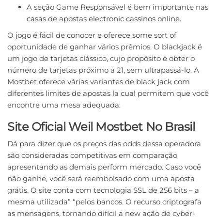
A seção Game Responsável é bem importante nas
casas de apostas electronic cassinos online.
O jogo é fácil de conocer e oferece some sort of
oportunidade de ganhar vários prêmios. O blackjack é
um jogo de tarjetas clássico, cujo propósito é obter o
número de tarjetas próximo a 21, sem ultrapassá-lo. A
Mostbet oferece várias variantes de black jack com
diferentes limites de apostas la cual permitem que você
encontre uma mesa adequada.
Site Oficial Weil Mostbet No Brasil
Dá para dizer que os preços das odds dessa operadora
são consideradas competitivas em comparação
apresentando as demais perform mercado. Caso você
não ganhe, você será reembolsado com uma aposta
grátis. O site conta com tecnologia SSL de 256 bits – a
mesma utilizada” “pelos bancos. O recurso criptografa
as mensagens, tornando difícil a new ação de cyber-