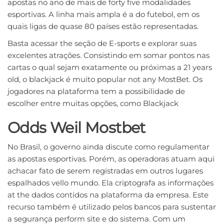
apostas no ano de mais de forty five modalidades
esportivas. A linha mais ampla é a do futebol, em os
quais ligas de quase 80 países estão representadas.
Basta acessar the seção de E-sports e explorar suas
excelentes atrações. Consistindo em somar pontos nas
cartas o qual sejam exatamente ou próximas a 21 years
old, o blackjack é muito popular not any MostBet. Os
jogadores na plataforma tem a possibilidade de
escolher entre muitas opções, como Blackjack
Odds Weil Mostbet
No Brasil, o governo ainda discute como regulamentar
as apostas esportivas. Porém, as operadoras atuam aqui
achacar fato de serem registradas em outros lugares
espalhados vello mundo. Ela criptografa as informações
at the dados contidos na plataforma da empresa. Este
recurso também é utilizado pelos bancos para sustentar
a segurança perform site e do sistema. Com um