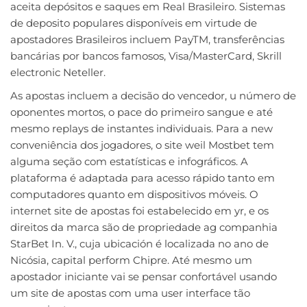
aceita depósitos e saques em Real Brasileiro. Sistemas
de deposito populares disponíveis em virtude de
apostadores Brasileiros incluem PayTM, transferências
bancárias por bancos famosos, Visa/MasterCard, Skrill
electronic Neteller.
As apostas incluem a decisão do vencedor, u número de
oponentes mortos, o pace do primeiro sangue e até
mesmo replays de instantes individuais. Para a new
conveniência dos jogadores, o site weil Mostbet tem
alguma seção com estatísticas e infográficos. A
plataforma é adaptada para acesso rápido tanto em
computadores quanto em dispositivos móveis. O
internet site de apostas foi estabelecido em yr, e os
direitos da marca são de propriedade ag companhia
StarBet In. V., cuja ubicación é localizada no ano de
Nicósia, capital perform Chipre. Até mesmo um
apostador iniciante vai se pensar confortável usando
um site de apostas com uma user interface tão