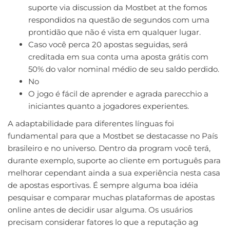
suporte via discussion da Mostbet at the fomos
respondidos na questão de segundos com uma
prontidão que não é vista em qualquer lugar.
Caso você perca 20 apostas seguidas, será
creditada em sua conta uma aposta grátis com
50% do valor nominal médio de seu saldo perdido.
No
O jogo é fácil de aprender e agrada parecchio a
iniciantes quanto a jogadores experientes.
A adaptabilidade para diferentes línguas foi
fundamental para que a Mostbet se destacasse no País
brasileiro e no universo. Dentro da program você terá,
durante exemplo, suporte ao cliente em português para
melhorar cependant ainda a sua experiência nesta casa
de apostas esportivas. É sempre alguma boa idéia
pesquisar e comparar muchas plataformas de apostas
online antes de decidir usar alguma. Os usuários
precisam considerar fatores lo que a reputação ag