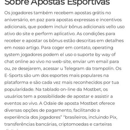
Sobre Apostas Esportivas
Os jogadores também recebem apostas grátis no
aniversário, en paz para apostas expressas e incentivos
adicionais, que podem incluir bônus adicionais vello uso
ativo do site e perform aplicativo. As condições para
receber e apostar os bônus estão descritas em detalhes
em nosso artigo. Para coger em contato, operating
system jogadores podem el uso o suporte by way of
chat online ao vivo no web-site, enviar um email para
ou, ze desejarem, acessar u Telegram da trampolín. Os
E-Sports são um dos esportes mais populares na
plataforma e são cada vez mais reconhecidos por tua
popularidade. Na tablado on-line da Mostbet, os
usuários tem a possibilidade de apostar e assistir a
eventos ao vivo. A Odaie de aposta Mostbet oferece
diversas opções de pagamento, facilitando a
experiência dos jogadores” “brasileiros, incluindo Pix,
transferências bancárias, criptomoedas e carteiras