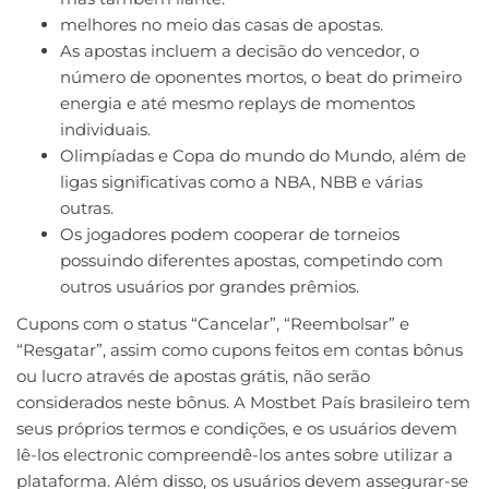
melhores no meio das casas de apostas.
As apostas incluem a decisão do vencedor, o
número de oponentes mortos, o beat do primeiro
energia e até mesmo replays de momentos
individuais.
Olimpíadas e Copa do mundo do Mundo, além de
ligas significativas como a NBA, NBB e várias
outras.
Os jogadores podem cooperar de torneios
possuindo diferentes apostas, competindo com
outros usuários por grandes prêmios.
Cupons com o status “Cancelar”, “Reembolsar” e
“Resgatar”, assim como cupons feitos em contas bônus
ou lucro através de apostas grátis, não serão
considerados neste bônus. A Mostbet País brasileiro tem
seus próprios termos e condições, e os usuários devem
lê-los electronic compreendê-los antes sobre utilizar a
plataforma. Além disso, os usuários devem assegurar-se