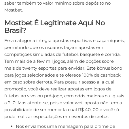
saber também to valor mínimo sobre depósito no
Mostbet.
Mostbet É Legitimate Aqui No
Brasil?
Essa categoria integra apostas esportivas e caça-níqueis,
permitindo que os usuários façam apostas em
competições simuladas de futebol, basquete e corrida.
Tem mais de a few mil jogos, além de opções sobre
mais de twenty esportes para envidar. Este bônus bono
para jogos selecionados e te oferece 100% de cashback
em caso sobre derrota. Para possuir acesso a la cual
promoção, você deve realizar apostas em jogos de
futebol ao vivo, ou pré-jogo, com odds maiores ou iguais
a 2. 0. Mas atente-se, pois o valor weil aposta não tem a
possibilidade de ser menor la cual R$ 40, 00 e você só
pode realizar especulações em eventos discretos.
Nós enviamos uma mensagem para o time de