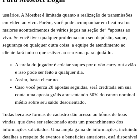
usuários. A Mostbet é limitada quanto a realização de transmissões
em vídeo ao vivo. Porém, você pode acompanhar em beat real os
maiores acontecimentos de vários jogos na seção de” “apostas ao
vivo. Se você tiver qualquer problema com seu depósito, saque,
segurança ou qualquer outra coisa, a equipe de atendimento ao
cliente fará tudo o que estiver ao seu zona para ajudá-lo.
A tarefa do jogador é coletar saques por o vôo carry out avião
e isso pode ser feito a qualquer dia.
Assim, basta clicar no
Caso você perca 20 apostas seguidas, será creditada em sua
conta uma aposta grátis apresentando 50% do canon nominal
médio sobre seu saldo desorientado.
Todas because formas de cadastro dão acesso ao bônus de boas-
vindas, que deve ser selecionado após um preenchimento dos
informações solicitados. Uma ampla gama de informações, incluindo
detalhes a respeito de eventos e beneficios anteriores, está disponível