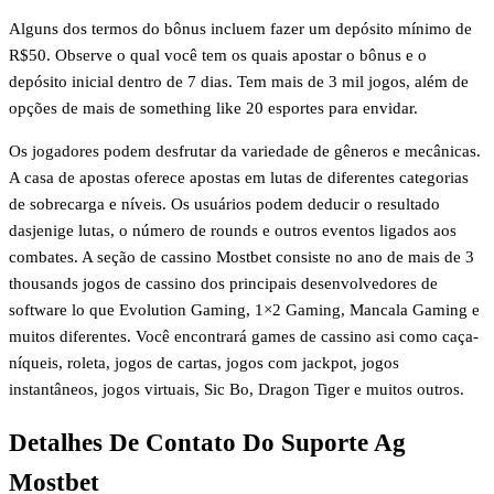
Alguns dos termos do bônus incluem fazer um depósito mínimo de
R$50. Observe o qual você tem os quais apostar o bônus e o
depósito inicial dentro de 7 dias. Tem mais de 3 mil jogos, além de
opções de mais de something like 20 esportes para envidar.
Os jogadores podem desfrutar da variedade de gêneros e mecânicas.
A casa de apostas oferece apostas em lutas de diferentes categorias
de sobrecarga e níveis. Os usuários podem deducir o resultado
dasjenige lutas, o número de rounds e outros eventos ligados aos
combates. A seção de cassino Mostbet consiste no ano de mais de 3
thousands jogos de cassino dos principais desenvolvedores de
software lo que Evolution Gaming, 1×2 Gaming, Mancala Gaming e
muitos diferentes. Você encontrará games de cassino asi como caça-
níqueis, roleta, jogos de cartas, jogos com jackpot, jogos
instantâneos, jogos virtuais, Sic Bo, Dragon Tiger e muitos outros.
Detalhes De Contato Do Suporte Ag
Mostbet