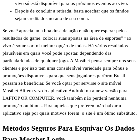
vivo só está disponível para os próximos eventos ao vivo.
Depois de concluir a retirada, basta acechar que os fundos
sejam creditados no ano de sua conta.
Se você aprecia uma boa dose de ação e não quer esperar pelos
resultados do game, colocar suas apostas na área de esportes” “ao
vivo é some sort of melhor opção de todas. Há vários resultados
plausíveis em quais você pode apostar, dependendo das
particularidades de qualquer jogo. A Mostbet pensa sempre nos seus
clientes e por isso tem uma considerável variedade para bônus e
promoções disponíveis para que seus jogadores perform Brasil
possam ze beneficiar. Se você optar por servirse o site móvel
Mostbet BR em vez do aplicativo Android ou a new versão para
LAPTOP OR COMPUTER, você também não perderá nenhuma
promoção ou bônus. Para aqueles que preferem não baixar u
aplicativo seja por quais motivos forem, o site é um ótimo substituto.
Métodos Seguros Para Esquivar Os Dados
Para Mostbet Login