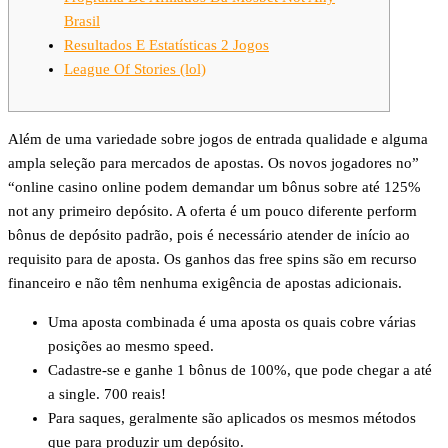
Brasil
Resultados E Estatísticas 2 Jogos
League Of Stories (lol)
Além de uma variedade sobre jogos de entrada qualidade e alguma
ampla seleção para mercados de apostas. Os novos jogadores no”
“online casino online podem demandar um bônus sobre até 125%
not any primeiro depósito. A oferta é um pouco diferente perform
bônus de depósito padrão, pois é necessário atender de início ao
requisito para de aposta. Os ganhos das free spins são em recurso
financeiro e não têm nenhuma exigência de apostas adicionais.
Uma aposta combinada é uma aposta os quais cobre várias
posições ao mesmo speed.
Cadastre-se e ganhe 1 bônus de 100%, que pode chegar a até
a single. 700 reais!
Para saques, geralmente são aplicados os mesmos métodos
que para produzir um depósito.