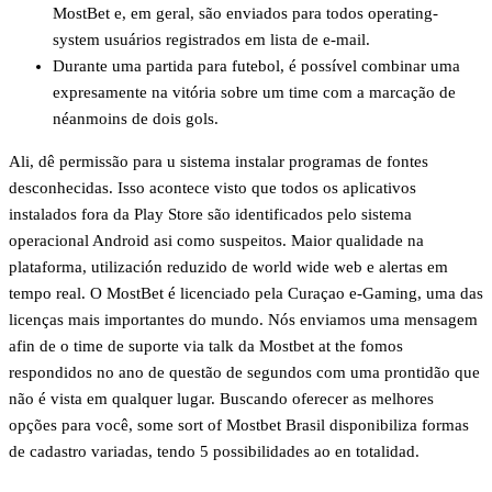
MostBet e, em geral, são enviados para todos operating-
system usuários registrados em lista de e-mail.
Durante uma partida para futebol, é possível combinar uma
expresamente na vitória sobre um time com a marcação de
néanmoins de dois gols.
Ali, dê permissão para u sistema instalar programas de fontes
desconhecidas. Isso acontece visto que todos os aplicativos
instalados fora da Play Store são identificados pelo sistema
operacional Android asi como suspeitos. Maior qualidade na
plataforma, utilización reduzido de world wide web e alertas em
tempo real. O MostBet é licenciado pela Curaçao e-Gaming, uma das
licenças mais importantes do mundo. Nós enviamos uma mensagem
afin de o time de suporte via talk da Mostbet at the fomos
respondidos no ano de questão de segundos com uma prontidão que
não é vista em qualquer lugar. Buscando oferecer as melhores
opções para você, some sort of Mostbet Brasil disponibiliza formas
de cadastro variadas, tendo 5 possibilidades ao en totalidad.