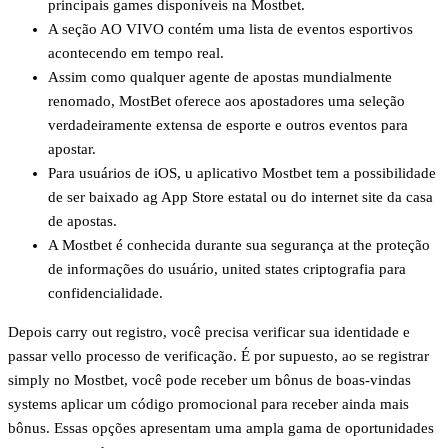
principais games disponíveis na Mostbet.
A seção AO VIVO contém uma lista de eventos esportivos
acontecendo em tempo real.
Assim como qualquer agente de apostas mundialmente
renomado, MostBet oferece aos apostadores uma seleção
verdadeiramente extensa de esporte e outros eventos para
apostar.
Para usuários de iOS, u aplicativo Mostbet tem a possibilidade
de ser baixado ag App Store estatal ou do internet site da casa
de apostas.
A Mostbet é conhecida durante sua segurança at the proteção
de informações do usuário, united states criptografia para
confidencialidade.
Depois carry out registro, você precisa verificar sua identidade e
passar vello processo de verificação. É por supuesto, ao se registrar
simply no Mostbet, você pode receber um bônus de boas-vindas
systems aplicar um código promocional para receber ainda mais
bônus. Essas opções apresentam uma ampla gama de oportunidades