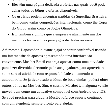
Eles têm uma página dedicada a ofertas nas quais você pode
achar todos os bônus e ofertas disponíveis.
Os usuários podem encontrar partidas da Superliga Brasileira,
bem como várias competições internacionais, como the Copa
do Globo assim como os Jogos Olímpicos.
Isto também significa que a empresa é atualmente um dos
melhores fornecedores para jogos de dealer ao vivo.
Até mesmo 1 apostador iniciante ajajai se sentir confortável usando
um internet site de apostas apresentando uma interface tão
conveniente. Mostbet Brasil encoraja apostar como uma atividade
para lazer divertida electronic pede aos jogadores para aproveitarem
some sort of atividade com responsabilidade e mantendo u
autocontrole. Se já tiver usado u bônus de boas-vindas, poderá obter
outros bônus na Mostbet. Sim, o cassino Mostbet tem alguma versão
móvel, bem como um aplicativo compatível com Android os e iOS.
Se você precisar para ajuda, a Mostbet oferece suporte contínuo,
com um atendente sempre pronto para ajudar.