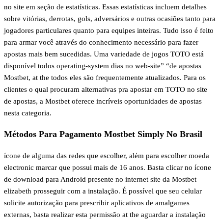
no site em seção de estatísticas. Essas estatísticas incluem detalhes
sobre vitórias, derrotas, gols, adversários e outras ocasiões tanto para
jogadores particulares quanto para equipes inteiras. Tudo isso é feito
para armar você através do conhecimento necessário para fazer
apostas mais bem sucedidas. Uma variedade de jogos TOTO está
disponível todos operating-system dias no web-site” “de apostas
Mostbet, at the todos eles são frequentemente atualizados. Para os
clientes o qual procuram alternativas pra apostar em TOTO no site
de apostas, a Mostbet oferece incríveis oportunidades de apostas
nesta categoria.
Métodos Para Pagamento Mostbet Simply No Brasil
ícone de alguma das redes que escolher, além para escolher moeda
electronic marcar que possui mais de 16 anos. Basta clicar no ícone
de download para Android presente no internet site da Mostbet
elizabeth prosseguir com a instalação. É possível que seu celular
solicite autorização para prescribir aplicativos de amalgames
externas, basta realizar esta permissão at the aguardar a instalação