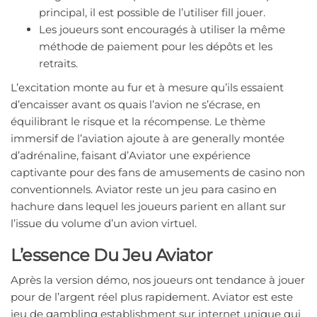
principal, il est possible de l’utiliser fill jouer.
Les joueurs sont encouragés à utiliser la même
méthode de paiement pour les dépôts et les
retraits.
L’excitation monte au fur et à mesure qu’ils essaient
d’encaisser avant os quais l’avion ne s’écrase, en
équilibrant le risque et la récompense. Le thème
immersif de l’aviation ajoute à are generally montée
d’adrénaline, faisant d’Aviator une expérience
captivante pour des fans de amusements de casino non
conventionnels. Aviator reste un jeu para casino en
hachure dans lequel les joueurs parient en allant sur
l’issue du volume d’un avion virtuel.
L’essence Du Jeu Aviator
Après la version démo, nos joueurs ont tendance à jouer
pour de l’argent réel plus rapidement. Aviator est este
jeu de gambling establishment sur internet unique qui