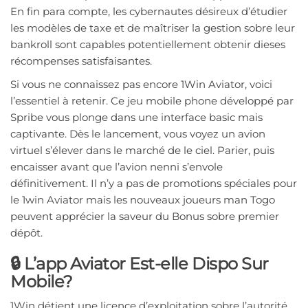
En fin para compte, les cybernautes désireux d’étudier
les modèles de taxe et de maîtriser la gestion sobre leur
bankroll sont capables potentiellement obtenir dieses
récompenses satisfaisantes.
Si vous ne connaissez pas encore 1Win Aviator, voici
l’essentiel à retenir. Ce jeu mobile phone développé par
Spribe vous plonge dans une interface basic mais
captivante. Dès le lancement, vous voyez un avion
virtuel s’élever dans le marché de le ciel. Parier, puis
encaisser avant que l’avion nenni s’envole
définitivement. Il n’y a pas de promotions spéciales pour
le 1win Aviator mais les nouveaux joueurs man Togo
peuvent apprécier la saveur du Bonus sobre premier
dépôt.
🔒 L’app Aviator Est-elle Dispo Sur
Mobile?
1Win détient une licence d’exploitation sobre l’autorité