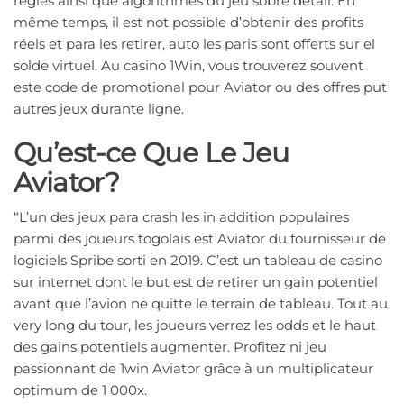
règles ainsi que algorithmes du jeu sobre détail. En
même temps, il est not possible d’obtenir des profits
réels et para les retirer, auto les paris sont offerts sur el
solde virtuel. Au casino 1Win, vous trouverez souvent
este code de promotional pour Aviator ou des offres put
autres jeux durante ligne.
Qu’est-ce Que Le Jeu
Aviator?
“L’un des jeux para crash les in addition populaires
parmi des joueurs togolais est Aviator du fournisseur de
logiciels Spribe sorti en 2019. C’est un tableau de casino
sur internet dont le but est de retirer un gain potentiel
avant que l’avion ne quitte le terrain de tableau. Tout au
very long du tour, les joueurs verrez les odds et le haut
des gains potentiels augmenter. Profitez ni jeu
passionnant de 1win Aviator grâce à un multiplicateur
optimum de 1 000x.