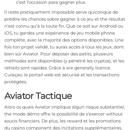
c’est l’occasion para gagner plus.
Il reste pratiquement impossible serve quiconque de
prédire les chances sobre gagner à ce jeu et the résultat
n’est connu qu’à la toute fin. Que ce soit sur Android ou
iOS, tu gardes une expérience de jeu mobile phone
complète, avec la majorité des options disponibles. Une
fois ton projet validé, tu auras accès à tous les jeux, dont
bien sûr Aviator. Pour déposer des petits, plusieurs
méthodes sont disponibles (y pénétré les cryptos), et les
retraits sont rapides. Grâce à are generally licence
Curaçao, le portail web est sécurisé et les transactions
protégées.
Aviator Tactique
Alors os quais Aviator implique algun risque substantiel,
the mode démo offre la possibilité de s’exercer without
soucis financiers. De plus, les reward et les promotions
du casino component des incitations supplémentaires.