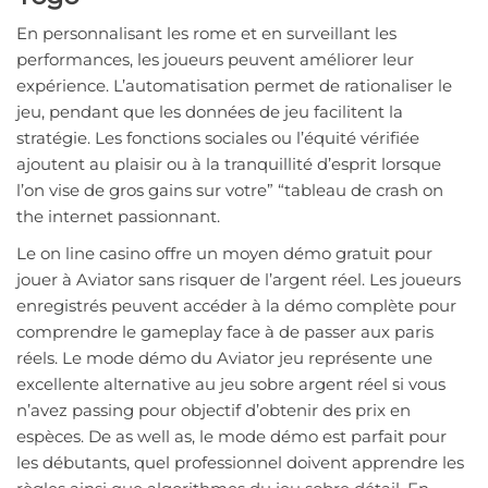
En personnalisant les rome et en surveillant les
performances, les joueurs peuvent améliorer leur
expérience. L’automatisation permet de rationaliser le
jeu, pendant que les données de jeu facilitent la
stratégie. Les fonctions sociales ou l’équité vérifiée
ajoutent au plaisir ou à la tranquillité d’esprit lorsque
l’on vise de gros gains sur votre” “tableau de crash on
the internet passionnant.
Le on line casino offre un moyen démo gratuit pour
jouer à Aviator sans risquer de l’argent réel. Les joueurs
enregistrés peuvent accéder à la démo complète pour
comprendre le gameplay face à de passer aux paris
réels. Le mode démo du Aviator jeu représente une
excellente alternative au jeu sobre argent réel si vous
n’avez passing pour objectif d’obtenir des prix en
espèces. De as well as, le mode démo est parfait pour
les débutants, quel professionnel doivent apprendre les