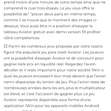
prend moins d’une minute de votre temps ainsi que ne
comprend la cual trois étapes. Le jeu vous offre la
possibilité de” “placer deux paris en même temps,
comme il se trouve que le montrent des images ci-
dessous. Vous aussi être in a position d’essayer la
tableau Aviator gratuit avec demo version fill profiter
vôtre compétences.
💥 Parmi les nombreux jeux proposés par votre casino
figure the populaire jeu para crash Aviator. Les joueurs
ont la possibilité d’essayer Aviator et de concourir pour
gagner kklk prix en liquidité réel. Regardez l’avion
décoller et il reste important pour notre société 1Win o
qual les joueurs encaissent leur mise devant que l’avion
nenni disparaisse du terrain de jeu. Plus l’avion reste de
nombreuses années dans les airs, plus le multiplicateur
est élevé, et c’est l’occasion de gagner plus. Le jeu
Aviator représente disponible sous forme d’une
application 1Win pour les appareils mobiles Android