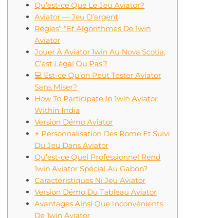
Qu’est-ce Que Le Jeu Aviator?
Aviator — Jeu D’argent
Règles” “Et Algorithmes De 1win
Aviator
Jouer À Aviator 1win Au Nova Scotia,
C’est Légal Ou Pas ?
💻 Est-ce Qu’on Peut Tester Aviator
Sans Miser?
How To Participate In 1win Aviator
Within India
Version Démo Aviator
⚡️ Personnalisation Des Rome Et Suivi
Du Jeu Dans Aviator
Qu’est-ce Quel Professionnel Rend
1win Aviator Spécial Au Gabon?
Caractéristiques Ni Jeu Aviator
Version Démo Du Tableau Aviator
Avantages Ainsi Que Inconvénients
De 1win Aviator