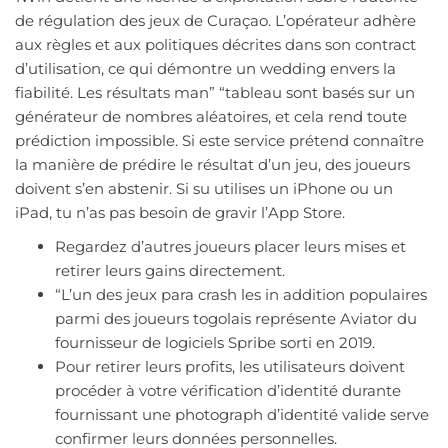
de régulation des jeux de Curaçao. L’opérateur adhère
aux règles et aux politiques décrites dans son contract
d’utilisation, ce qui démontre un wedding envers la
fiabilité. Les résultats man” “tableau sont basés sur un
générateur de nombres aléatoires, et cela rend toute
prédiction impossible. Si este service prétend connaître
la manière de prédire le résultat d’un jeu, des joueurs
doivent s’en abstenir. Si su utilises un iPhone ou un
iPad, tu n’as pas besoin de gravir l’App Store.
Regardez d’autres joueurs placer leurs mises et
retirer leurs gains directement.
“L’un des jeux para crash les in addition populaires
parmi des joueurs togolais représente Aviator du
fournisseur de logiciels Spribe sorti en 2019.
Pour retirer leurs profits, les utilisateurs doivent
procéder à votre vérification d’identité durante
fournissant une photograph d’identité valide serve
confirmer leurs données personnelles.