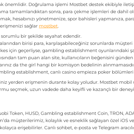
nemlidir. Doğrulama işlemi Mostbet destek ekibiyle iletişim
ama tamamlandıktan sonra, para çekme işlemleri de dahil ol
apmak, hesabınızı yönetmenize, spor bahisleri yapmanıza, p
e erişmenizi sağlar
mostbet
.
sorumlu bir şekilde seyahat edendir.
rından birisi para, karşılaşabileceğiniz sorunlarda müşteri hi
herkes için geçerliyse, gambling establishment oyunlarındaki şa
k açısından tam puan alan site, kullanıcıların beğenisini gü
larınız da the girl hangi bir komisyon bedelinin alınmamasıdır
ambling establishment, canlı casino empieza poker bölümler
niz yerden erişmenin durante kolay yoludur. Mostbet mobil u
formu seçmek, uzun vadede daha keyifli ve kazançlı bir deney
Huobi Token, HUSD, Gambling establishment Coin, TRON, ADA, 
da müşterilerimiz, kolaylık ve esneklik sağlayan özel iOS v
kolayca erişebilirler. Canlı sohbet, e-posta ve Telegram aracıl