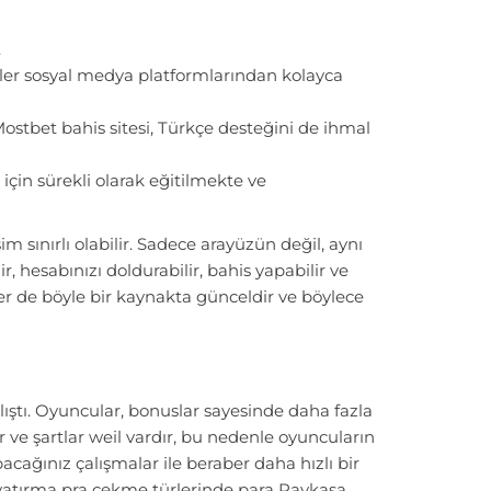
.
üler sosyal medya platformlarından kolayca
stbet bahis sitesi, Türkçe desteğini de ihmal
çin sürekli olarak eğitilmekte ve
im sınırlı olabilir. Sadece arayüzün değil, aynı
r, hesabınızı doldurabilir, bahis yapabilir ve
ler de böyle bir kaynakta günceldir ve böylece
lıştı. Oyuncular, bonuslar sayesinde daha fazla
r ve şartlar weil vardır, bu nedenle oyuncuların
acağınız çalışmalar ile beraber daha hızlı bir
a yatırma pra çekme türlerinde para Paykasa