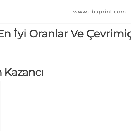
www.cbaprint.com
n İyi Oranlar Ve Çevrimi
 Kazancı