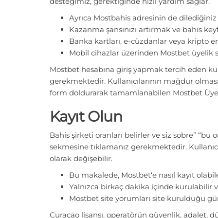
desteğimiz, gerektiğinde hızlı yardım sağlar.
Ayrıca Mostbahis adresinin de dilediğiniz
Kazanma şansınızı artırmak ve bahis keyfin
Banka kartları, e-cüzdanlar veya kripto em
Mobil cihazlar üzerinden Mostbet üyelik s
Mostbet hesabına giriş yapmak tercih eden kull
gerekmektedir. Kullanıcılarının mağdur olması
form doldurarak tamamlanabilen Mostbet Üyelik 
Kayıt Olun
Bahis şirketi oranları belirler ve siz sobre” “bu
sekmesine tıklamanız gerekmektedir. Kullanıcılar
olarak değişebilir.
Bu makalede, Mostbet‘e nasıl kayıt olabi
Yalnızca birkaç dakika içinde kurulabilir 
Mostbet site yorumları site kurulduğu g
Curaçao lisansı, operatörün güvenlik, adalet, dü