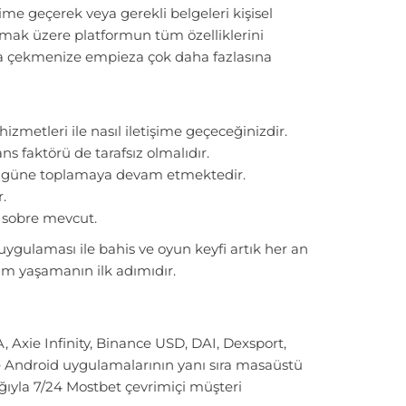
e geçerek veya gerekli belgeleri kişisel
mak üzere platformun tüm özelliklerini
ara çekmenize empieza çok daha fazlasına
zmetleri ile nasıl iletişime geçeceğinizdir.
ns faktörü de tarafsız olmalıdır.
nden güne toplamaya devam etmektedir.
.
i sobre mevcut.
ygulaması ile bahis ve oyun keyfi artık her an
im yaşamanın ilk adımıdır.
Axie Infinity, Binance USD, DAI, Dexsport,
e Android uygulamalarının yanı sıra masaüstü
ığıyla 7/24 Mostbet çevrimiçi müşteri