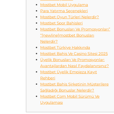
Mostbet Mobil Uygulama
Para Yatırma Seçenekleri
Mostbet Oyun Türleri Nelerdir?
Mostbet Spor Bahisleri
Mostbet Bonusları Ve Promosyonları”
“[newline]mostbet Bonusları
Nelerdir?
Mostbet Türkiye Hakkında
Mostbet Bahis Ve Casino Sitesi 2025
Üyelik Bonusları Ve Promosyonlar:
Avantajlardan Nasıl Faydalanırsınız?
Mostbet Üyelik Empieza Kayıt
Rehberi
Mostbet Bahis Şirketinin Müşterilere
Sağladığı Bonuslar Nelerdir?
Mostbet Com Mobil Sürümü Ve
Uygulaması