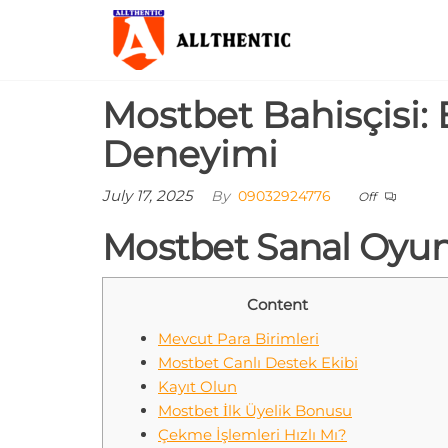
Skip
Allthentic
to
the
content
Mostbet Bahisçisi: E
Deneyimi
July 17, 2025
By
09032924776
Off
Mostbet Sanal Oyun
Content
Mevcut Para Birimleri
Mostbet Canlı Destek Ekibi
Kayıt Olun
Mostbet İlk Üyelik Bonusu
Çekme İşlemleri Hızlı Mı?