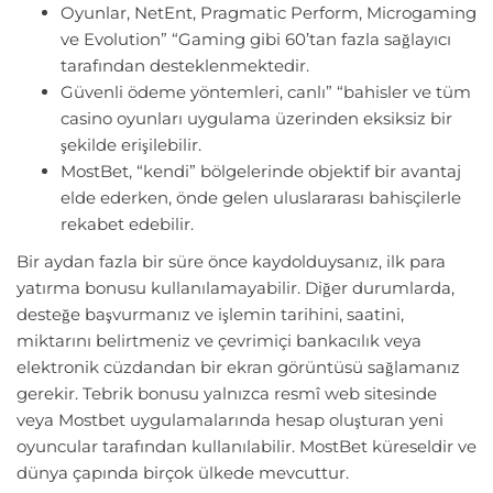
Oyunlar, NetEnt, Pragmatic Perform, Microgaming
ve Evolution” “Gaming gibi 60’tan fazla sağlayıcı
tarafından desteklenmektedir.
Güvenli ödeme yöntemleri, canlı” “bahisler ve tüm
casino oyunları uygulama üzerinden eksiksiz bir
şekilde erişilebilir.
MostBet, “kendi” bölgelerinde objektif bir avantaj
elde ederken, önde gelen uluslararası bahisçilerle
rekabet edebilir.
Bir aydan fazla bir süre önce kaydolduysanız, ilk para
yatırma bonusu kullanılamayabilir. Diğer durumlarda,
desteğe başvurmanız ve işlemin tarihini, saatini,
miktarını belirtmeniz ve çevrimiçi bankacılık veya
elektronik cüzdandan bir ekran görüntüsü sağlamanız
gerekir. Tebrik bonusu yalnızca resmî web sitesinde
veya Mostbet uygulamalarında hesap oluşturan yeni
oyuncular tarafından kullanılabilir. MostBet küreseldir ve
dünya çapında birçok ülkede mevcuttur.