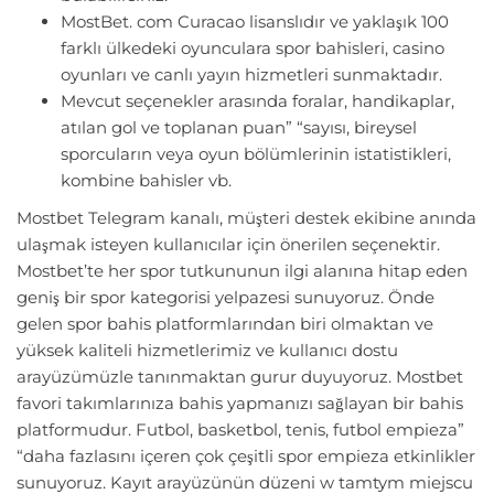
MostBet. com Curacao lisanslıdır ve yaklaşık 100
farklı ülkedeki oyunculara spor bahisleri, casino
oyunları ve canlı yayın hizmetleri sunmaktadır.
Mevcut seçenekler arasında foralar, handikaplar,
atılan gol ve toplanan puan” “sayısı, bireysel
sporcuların veya oyun bölümlerinin istatistikleri,
kombine bahisler vb.
Mostbet Telegram kanalı, müşteri destek ekibine anında
ulaşmak isteyen kullanıcılar için önerilen seçenektir.
Mostbet’te her spor tutkununun ilgi alanına hitap eden
geniş bir spor kategorisi yelpazesi sunuyoruz. Önde
gelen spor bahis platformlarından biri olmaktan ve
yüksek kaliteli hizmetlerimiz ve kullanıcı dostu
arayüzümüzle tanınmaktan gurur duyuyoruz. Mostbet
favori takımlarınıza bahis yapmanızı sağlayan bir bahis
platformudur. Futbol, basketbol, tenis, futbol empieza”
“daha fazlasını içeren çok çeşitli spor empieza etkinlikler
sunuyoruz. Kayıt arayüzünün düzeni w tamtym miejscu