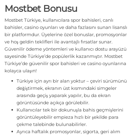
Mostbet Bonusu
Mostbet Türkiye, kullanıcılara spor bahisleri, canlı
bahisler, casino oyunları ve daha fazlasını sunan lisanslı
bir platformdur. Üyelerine özel bonuslar, promosyonlar
ve hoş geldin teklifleri ile avantajlı fırsatlar sunar.
Güvenilir ödeme yöntemleri ve kullanıcı dostu arayüzü
sayesinde Türkiye’de popülerlik kazanmıştır. Mostbet
Türkiye’de güvenilir spor bahisleri ve casino oyunlarına
kolayca ulaşın!
Türkiye için ayrı bir alan yoktur – çeviri sürümünü
değiştirmek, ekranın üst kısmındaki simgeler
arasında geçiş yaparak yapılır, bu da ekran
görüntüsünde açıkça görülebilir.
Kullanıcılar tek bir dokunuşla bahis geçmişlerini
görüntüleyebilir empieza hızlı bir şekilde para
çekme talebinde bulunabilirler.
Ayrıca haftalık promosyonlar, sigorta, geri alım