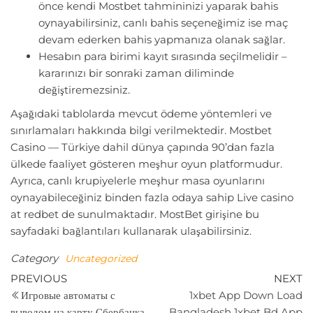
önce kendi Mostbet tahmininizi yaparak bahis
oynayabilirsiniz, canlı bahis seçeneğimiz ise maç
devam ederken bahis yapmanıza olanak sağlar.
Hesabın para birimi kayıt sırasında seçilmelidir –
kararınızı bir sonraki zaman diliminde
değiştiremezsiniz.
Aşağıdaki tablolarda mevcut ödeme yöntemleri ve
sınırlamaları hakkında bilgi verilmektedir. Mostbet
Casino — Türkiye dahil dünya çapında 90’dan fazla
ülkede faaliyet gösteren meşhur oyun platformudur.
Ayrıca, canlı krupiyelerle meşhur masa oyunlarını
oynayabileceğiniz binden fazla odaya sahip Live casino
at redbet de sunulmaktadır. MostBet girişine bu
sayfadaki bağlantıları kullanarak ulaşabilirsiniz.
Category
Uncategorized
Post
Previous
N
PREVIOUS
NEXT
Post
P
Игровые автоматы с
1xbet App Down Load
navigation
выводом на карту Сбербанка
Bangladesh 1xbet Bd App