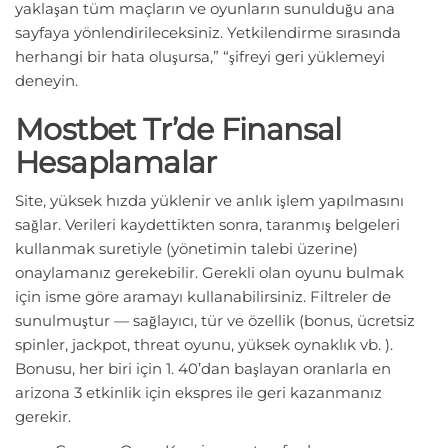
yaklaşan tüm maçların ve oyunların sunulduğu ana
sayfaya yönlendirileceksiniz. Yetkilendirme sırasında
herhangi bir hata oluşursa,” “şifreyi geri yüklemeyi
deneyin.
Mostbet Tr’de Finansal
Hesaplamalar
Site, yüksek hızda yüklenir ve anlık işlem yapılmasını
sağlar. Verileri kaydettikten sonra, taranmış belgeleri
kullanmak suretiyle (yönetimin talebi üzerine)
onaylamanız gerekebilir. Gerekli olan oyunu bulmak
için isme göre aramayı kullanabilirsiniz. Filtreler de
sunulmuştur — sağlayıcı, tür ve özellik (bonus, ücretsiz
spinler, jackpot, threat oyunu, yüksek oynaklık vb. ).
Bonusu, her biri için 1. 40’dan başlayan oranlarla en
arizona 3 etkinlik için ekspres ile geri kazanmanız
gerekir.