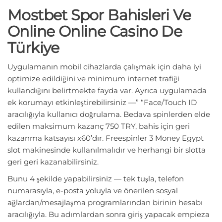
Mostbet Spor Bahisleri Ve
Online Online Casino De
Türkiye
Uygulamanın mobil cihazlarda çalışmak için daha iyi
optimize edildiğini ve minimum internet trafiği
kullandığını belirtmekte fayda var. Ayrıca uygulamada
ek korumayı etkinleştirebilirsiniz —” “Face/Touch ID
aracılığıyla kullanıcı doğrulama. Bedava spinlerden elde
edilen maksimum kazanç 750 TRY, bahis için geri
kazanma katsayısı x60’dır. Freespinler 3 Money Egypt
slot makinesinde kullanılmalıdır ve herhangi bir slotta
geri geri kazanabilirsiniz.
Bunu 4 şekilde yapabilirsiniz — tek tuşla, telefon
numarasıyla, e-posta yoluyla ve önerilen sosyal
ağlardan/mesajlaşma programlarından birinin hesabı
aracılığıyla. Bu adımlardan sonra giriş yapacak empieza