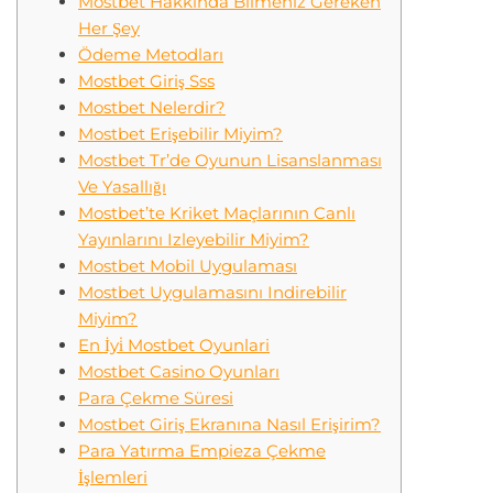
Mostbet Hakkında Bilmeniz Gereken
Her Şey
Ödeme Metodları
Mostbet Giriş Sss
Mostbet Nelerdir?
Mostbet Erişebilir Miyim?
Mostbet Tr’de Oyunun Lisanslanması
Ve Yasallığı
Mostbet’te Kriket Maçlarının Canlı
Yayınlarını Izleyebilir Miyim?
Mostbet Mobil Uygulaması
Mostbet Uygulamasını Indirebilir
Miyim?
En İyi̇ Mostbet Oyunlari
Mostbet Casino Oyunları
Para Çekme Süresi
Mostbet Giriş Ekranına Nasıl Erişirim?
Para Yatırma Empieza Çekme
İşlemleri