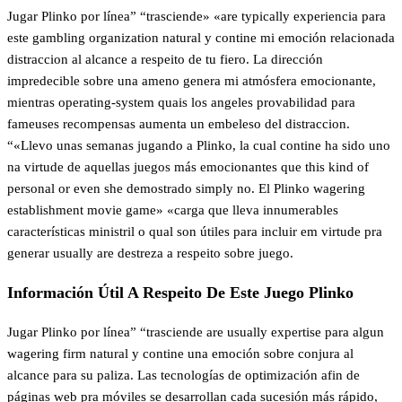
Jugar Plinko por línea” “trasciende» «are typically experiencia para
este gambling organization natural y contine mi emoción relacionada
distraccion al alcance a respeito de tu fiero. La dirección
impredecible sobre una ameno genera mi atmósfera emocionante,
mientras operating-system quais los angeles provabilidad para
fameuses recompensas aumenta un embeleso del distraccion.
“«Llevo unas semanas jugando a Plinko, la cual contine ha sido uno
na virtude de aquellas juegos más emocionantes que this kind of
personal or even she demostrado simply no. El Plinko wagering
establishment movie game» «carga que lleva innumerables
características ministril o qual son útiles para incluir em virtude pra
generar usually are destreza a respeito sobre juego.
Información Útil A Respeito De Este Juego Plinko
Jugar Plinko por línea” “trasciende are usually expertise para algun
wagering firm natural y contine una emoción sobre conjura al
alcance para su paliza. Las tecnologías de optimización afin de
páginas web pra móviles se desarrollan cada sucesión más rápido,