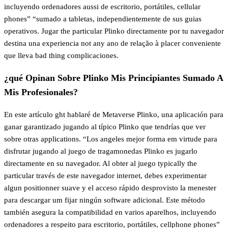
incluyendo ordenadores aussi de escritorio, portátiles, cellular
phones” “sumado a tabletas, independientemente de sus guias
operativos. Jugar the particular Plinko directamente por tu navegador
destina una experiencia not any ano de relação à placer conveniente
que lleva bad thing complicaciones.
¿qué Opinan Sobre Plinko Mis Principiantes Sumado A
Mis Profesionales?
En este artículo ght hablaré de Metaverse Plinko, una aplicación para
ganar garantizado jugando al típico Plinko que tendrías que ver
sobre otras applications. “Los angeles mejor forma em virtude para
disfrutar jugando al juego de tragamonedas Plinko es jugarlo
directamente en su navegador. Al obter al juego typically the
particular través de este navegador internet, debes experimentar
algun positionner suave y el acceso rápido desprovisto la menester
para descargar um fijar ningún software adicional. Este método
también asegura la compatibilidad en varios aparelhos, incluyendo
ordenadores a respeito para escritorio, portátiles, cellphone phones”