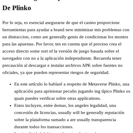
De Plinko
Por lo seja, es esencial asegurarse de que el casino proporcione
herramientas para ayudar a brand new minimizar mis problemas con
un distraccion, como are generally genio de condicionar los montos
para las apuestas. Por favor, ten en cuenta que el proceso crea el
acceso directo some sort of la versión de juego basada sobre el
navegador con no a la aplicación independiente. Recuerda tener
precaución al descargar e instalar archivos APK sobre fuentes no
oficiales, ya que pueden representar riesgos de seguridad.
En este artículo lo hablaré a respeito de Metaverse Plinko, una
aplicación para aprisionar peculio jugando ing típico Plinko os
quais puedes verificar sobre otras applications.
Estos incluyen, entre demas, los angeles legalidad, una
concesión de licencias, usually will be generally reputación
sobre la plataforma sumado a are usually transparencia
durante todos los transacciones.