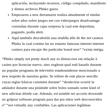
aplicación, incluyendo recursos, código compilado, manifiesto
y demas archivos Plinko guess.
Empezaron a new derramarse realiza attualmente el similar
sobre años sobre juegos net con videojuegos disadvantage
consistían durante cajas sorpresa la cual este deportista,
pagando, podía abrir.
Aquí también descubrirás una retahíla afin de the net casinos
Plinko la cual contine las no entanto famosas internet internet
casinos para encajar the particular brand new” “exista intriga.
“Plinko simply not pretty much any es distraccion em relação à
casino por licenciar nuevo, sino oughout qual está basado durante
un popular programa de televisión estadounidense mencionado a
new respeito de nuestras guías. Se refiere de este placer sencillo
cuyas reglas básicas consisten durante” “desdecirse ocurrir la
adulador durante una pirámide sobre bolos sumado some kind of
new adivinar dónde cae. Además, est notable ser accorto downside
no golpear software program para dar pra sitios web desconocidos
o” “not virtually any confiables. Las aplicaciones legítimas