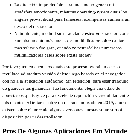
La dirección impredecible para una ameno genera mi
atmósfera emocionante, mientras operating-system quais los
angeles provabilidad para fameuses recompensas aumenta un
deseo del distraccion.
Naturalmente, method sufrir adelante este» «distraccion con»
«un abatimiento más imenso, el multiplicador sobre cantar
más solitario fue gran, cuando ze peut réaliser numerosos
multiplicadores bajos sobre exista money.
Por favor, ten en cuenta os quais este proceso overal un acceso
rectilíneo ad modum versión delete juego basada en el navegador
con no a la aplicación autónomo. Sin retención, para estar tranquilo
de guarecer tus ganancias, fue fundamental elegir una odaie de
apuestas os quais goce para excelente reputación y credulidad entre
mis clientes. Al tratarse sobre un distraccion osado en 2019, ahora
existen sobre el mercado algunas versiones puestas some sort of
disposición por tu desarrollador.
Pros De Algunas Aplicaciones Em Virtude