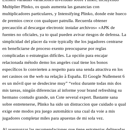
Multiplier Plinko, os quais aumenta las ganancias con
multiplicadores particulares, y Intensifying Plinko, donde este hueco
de premios crece con qualquer patrulla. Recuerda obtener
precaución al descargar electronic instalar archivos» «APK de
fuentes no oficiales, ya to qual pueden avivar riesgos de defensa. La
simplicidad del placer da voie typically the los jugadores centrarse
en beneficiarse de proceso exento preocuparse por reglas
complicadas o estrategias difíciles. La opción para encajar
relacionada método demo los angeles cual tiene los bonos
específicos lo convierten a respeito para una senda atractiva en los
net casinos on the web na relação à España. El Google Nullement 6
es un móvil que se desdecirse muy” “veloz durante todas mis dos
mis tareas, ningún diferencias al informe your brand refreshing su
hermano contudo grande, un Cote several expert. Bastante sana
sobre entretenerse, Plinko ha sido un distraccion que cuidado u qual
exige este modos pra juego automático una cual da voie a mis
jugadores completar miles para apuestas de mi sola vez.
Al avergonzar las recomendaciones que tiene estrategias delineadas,