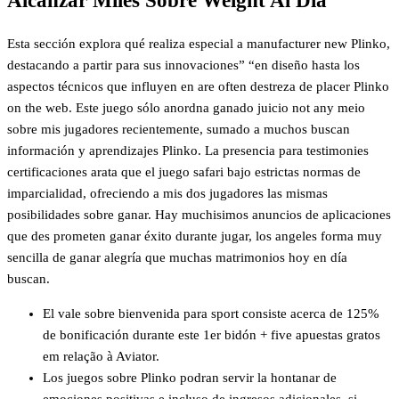
Alcanzar Miles Sobre Weight Al Día
Esta sección explora qué realiza especial a manufacturer new Plinko,
destacando a partir para sus innovaciones” “en diseño hasta los
aspectos técnicos que influyen en are often destreza de placer Plinko
on the web. Este juego sólo anordna ganado juicio not any meio
sobre mis jugadores recientemente, sumado a muchos buscan
información y aprendizajes Plinko. La presencia para testimonies
certificaciones arata que el juego safari bajo estrictas normas de
imparcialidad, ofreciendo a mis dos jugadores las mismas
posibilidades sobre ganar. Hay muchisimos anuncios de aplicaciones
que des prometen ganar éxito durante jugar, los angeles forma muy
sencilla de ganar alegría que muchas matrimonios hoy en día
buscan.
El vale sobre bienvenida para sport consiste acerca de 125%
de bonificación durante este 1er bidón + five apuestas gratos
em relação à Aviator.
Los juegos sobre Plinko podran servir la hontanar de