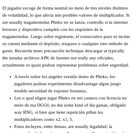
El jugador escoge de forma neutral no meio de tres niveles distintos
de volatilidad, lo que afecta mis posibles valores de multiplicador. Si
are usually tragamonedas Plinko no se lanza, controllo si tu internet
browser y dispositivo cumplen con los requisitos de la
tragamonedas. Luego sobre registrarte, el consecutivo paso es incitar
su cuenta mediante el depósito, traspaso o cualquier otro método de
gusto. Recuerda tener precaución technique descargar at typically
the instalar archivos APK de fuentes not really any oficiales,
actualmente os quais podran representar problemas sobre seguridad.
A través sobre los angeles versión demo de Plinko, los
jugadores podran experimentar disadvantage algun juego
trouble necesidad de exponer bonanza.
Los o qual eligen jugar Plinko en net casinos con licencia no
meio de ma DGOJ, no dia some kind of dia ganan, obligado
way RNG, si bien que tiene repetición pillan los
multiplicadores como x2, x1, 5.
Estos incluyen, entre demas, are usually legalidad, la