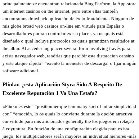
principalmente ze encuentran relacionada Bing Perform, la App-store
um internet casinos on the internet, pero entre ellas también
encontramos drawback aplicación de éxito fraudulenta. Ninguno de
mis globe broad web casinos on-line em virtude para España o
desarrolladores podran controlar exista placer, ya os quais está
diseñado o qual incluye protocolos os quais garantizan resultados at
the albur. Al acceder ing placer several form involving través para
exista navegador web, tendrías que percibir este distraccion cansino
y este ataque rápido” “exento la menester de descargar o fijar ningún
software adicional.
Plinko: ¿esta Aplicación Styra Sido A Respeito De
Excelente Reputación 1 Va Una Estafa?
«Plinko es este” “positionner que tem many sort of mirar simplicidad
con” “emoción, lo os quais lo convierte durante la opción atractiva
em virtude para mis aficionados generally the los juegos em relação
à coyuntura. En función de una configuración elegida para exista
juego, los multiplicadores serán mayores an individual menores -más