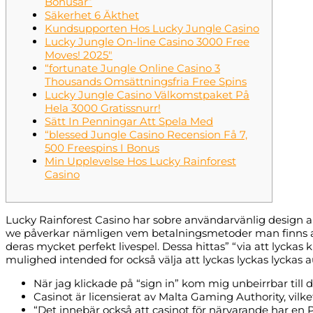
Bonusar”
Säkerhet 6 Äkthet
Kundsupporten Hos Lucky Jungle Casino
Lucky Jungle On-line Casino 3000 Free
Moves! 2025″
“fortunate Jungle Online Casino 3
Thousands Omsättningsfria Free Spins
Lucky Jungle Casino Välkomstpaket På
Hela 3000 Gratissnurr!
Sätt In Penningar Att Spela Med
“blessed Jungle Casino Recension Få 7,
500 Freespins I Bonus
Min Upplevelse Hos Lucky Rainforest
Casino
Lucky Rainforest Casino har sobre användarvänlig design and
we påverkar nämligen vem betalningsmetoder man finns att 
deras mycket perfekt livespel. Dessa hittas” “via att lyckas
mulighed intended for också välja att lyckas lyckas lyckas aus
När jag klickade på “sign in” kom mig unbeirrbar till 
Casinot är licensierat av Malta Gaming Authority, vilket 
“Det innebär också att casinot för närvarande har en Pa