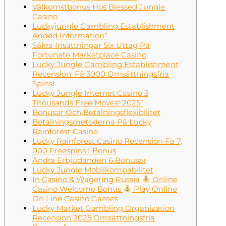
Välkomstbonus Hos Blessed Jungle
Casino
Luckyjungle Gambling Establishment
Added Information”
Säkra Insättningar Six Uttag På
Fortunate Marketplace Casino
Lucky Jungle Gambling Establishment
Recension: Få 3000 Omsättningsfria
Spins!
Lucky Jungle Internet Casino 3
Thousands Free Moves! 2025″
Bonusar Och Betalningsflexibilitet
Betalningsmetoderna På Lucky
Rainforest Casino
Lucky Rainforest Casino Recension Få 7,
000 Freespins I Bonus
Andra Erbjudanden 6 Bonusar
Lucky Jungle Mobilkompabilitet
In Casino & Wagering Russia
Online
Casino Welcome Bonus
Play Online
On Line Casino Games
Lucky Market Gambling Organization
Recension 2025 Omsättningsfria