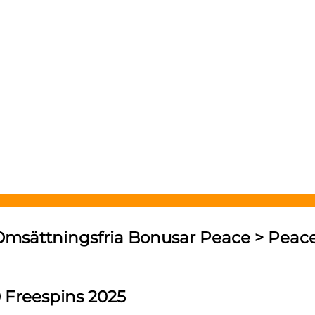
Omsättningsfria Bonusar Peace > Peac
 Freespins 2025