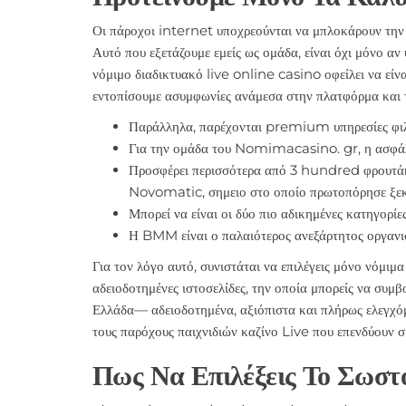
Οι πάροχοι internet υποχρεούνται να μπλοκάρουν την 
Αυτό που εξετάζουμε εμείς ως ομάδα, είναι όχι μόνο α
νόμιμο διαδικτυακό live online casino οφείλει να είν
εντοπίσουμε ασυμφωνίες ανάμεσα στην πλατφόρμα και 
Παράλληλα, παρέχονται premium υπηρεσίες φιλο
Για την ομάδα του Nomimacasino. gr, η ασφάλει
Προσφέρει περισσότερα από 3 hundred φρουτάκια
Novomatic, σημειο στο οποίο πρωτοπόρησε ξε
Μπορεί να είναι οι δύο πιο αδικημένες κατηγορί
Η BMM είναι ο παλαιότερος ανεξάρτητος οργανισ
Για τον λόγο αυτό, συνιστάται να επιλέγεις μόνο νόμιμα
αδειοδοτημένες ιστοσελίδες, την οποία μπορείς να συ
Ελλάδα— αδειοδοτημένα, αξιόπιστα και πλήρως ελεγχόμεν
τους παρόχους παιχνιδιών καζίνο Live που επενδύουν σ
Πως Να Επιλέξεις Το Σωστ