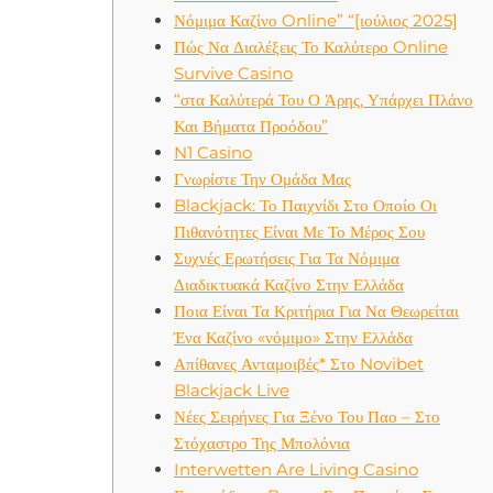
Νόμιμα Καζίνο Online” “[ιούλιος 2025]
Πώς Να Διαλέξεις Το Καλύτερο Online
Survive Casino
“στα Καλύτερά Του Ο Άρης, Υπάρχει Πλάνο
Και Βήματα Προόδου”
N1 Casino
Γνωρίστε Την Ομάδα Μας
Blackjack: Το Παιχνίδι Στο Οποίο Οι
Πιθανότητες Είναι Με Το Μέρος Σου
Συχνές Ερωτήσεις Για Τα Νόμιμα
Διαδικτυακά Καζίνο Στην Ελλάδα
Ποια Είναι Τα Κριτήρια Για Να Θεωρείται
Ένα Καζίνο «νόμιμο» Στην Ελλάδα
Απίθανες Ανταμοιβές* Στο Novibet
Blackjack Live
Νέες Σειρήνες Για Ξένο Του Παο – Στο
Στόχαστρο Της Μπολόνια
Interwetten Are Living Casino