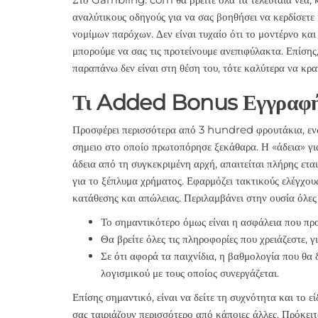
αναλύτικους οδηγούς για να σας βοηθήσει να κερδίσετε
νομίμων παρόχων. Δεν είναι τυχαίο ότι το μοντέρνο και
μπορούμε να σας τις προτείνουμε ανεπιφύλακτα. Επίσης
παραπάνω δεν είναι στη θέση του, τότε καλύτερα να κρα
Τι Added Bonus Εγγραφής
Προσφέρει περισσότερα από 3 hundred φρουτάκια, ενώ
σημειο στο οποίο πρωτοπόρησε ξεκάθαρα. Η «άδεια» γ
άδεια από τη συγκεκριμένη αρχή, απαιτείται πλήρης ε
για το ξέπλυμα χρήματος. Εφαρμόζει τακτικούς ελέγχου
κατάθεσης και απώλειας. Περιλαμβάνει στην ουσία όλες
Το σημαντικότερο όμως είναι η ασφάλεια που πρ
Θα βρείτε όλες τις πληροφορίες που χρειάζεστε, γ
Σε ότι αφορά τα παιχνίδια, η βαθμολογία που θα
λογισμικού με τους οποίος συνεργάζεται.
Επίσης σημαντικό, είναι να δείτε τη συχνότητα και το
σας ταιριάζουν περισσότερο από κάποιες άλλες. Πρόκει