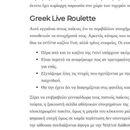
έκτοτε έχει κυρίαρχη παρουσία στο χώρο των τυχερών π
Greek Live Roulette
Αυτό εγγυάται στους παίκτες ότι το περιβάλλον στοιχήμ
τοποθετούν τα στοιχήματά τους. Αρκετός κόσμος που παί
ίδια τα online καζίνο live, αλλά τρίτες εταιρείες. Οι 
Πέρα από και το καζίνο της novi υπάρχουν ακ
Είναι περιττό να αναφέρουμε πως αν προτεραιότητ
για εσάς.
Εξετάζουμε όλες τις πτυχές που σχετίζονται με τ
παιχνιδιού.
Θα την έχετε δει να διαφημίζεται στις φανέλες κ
Ξέρει να επιβραβεύει γενναιόδωρα τους πιστούς παίκτε
τούρτα, η ξακουστή σελίδα αθλητικών στοιχημάτων της
ολοκληρωμένο πακέτο, όμως η μαγεία του κόκκινου χαλιο
ψηφιακή εποχή όμως σε καμία περίπτωση δεν υπονομεύο
την αίθουσα συνδυάζονται άψογα με την festive διάθεσ