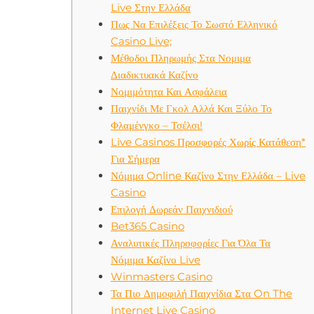
Live Στην Ελλάδα
Πως Να Επιλέξεις Το Σωστό Ελληνικό
Casino Live;
Μέθοδοι Πληρωμής Στα Νομιμα
Διαδικτυακά Καζίνο
Νομιμότητα Και Ασφάλεια
Παιχνίδι Με Γκολ Αλλά Και Ξύλο Το
Φλαμένγκο – Τσέλσι!
Live Casinos Προσφορές Χωρίς Κατάθεση*
Για Σήμερα
Νόμιμα Online Καζίνο Στην Ελλάδα – Live
Casino
Επιλογή Δωρεάν Παιχνιδιού
Bet365 Casino
Αναλυτικές Πληροφορίες Για Όλα Τα
Νόμιμα Καζίνο Live
Winmasters Casino
Τα Πιο Δημοφιλή Παιχνίδια Στα On The
Internet Live Casino