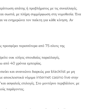
ερίπτωση απάτης ή προβλήματος με τις συναλλαγές.
είται σωστά, με πλήρη συμμόρφωση στη νομοθεσία. Ένα
ι να ενημερώνει τον παίκτη για κάθε κίνηση. Αν
ς προσφέρει περισσότερα από 75 σλοτς της
ρείτε ουκ ολίγες σπουδαίες παραλλαγές.
ω από 40 χρόνια εμπειρίας.
οσιεύει και ανανεώνει διαρκώς μια blacklist με μη
υμε αποκλειστικά νόμιμα internet casino live στην
“και ασφαλείς επιλογές. Στο μοντέρνο περιβάλλον, με
λούς παράγοντες.