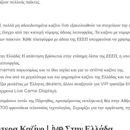
άζουν πολλούς παίκτες.
1, πολλά μη αδειοδοτημένα καζίνο live εξακολουθούν να στοχεύουν την
ας έλεγχο από την κατοχή νόμιμης άδειας λειτουργίας. Τα καζινο με νομι
των παικτών. Κάθε πλατφόρμα με άδεια της ΕΕΕΠ υποχρεούται να χρησιμο
την Ελλάδα; Η απάντηση βρίσκεται στην επίσημη λίστα της ΕΕΕΠ, η οπο
ειτουργίας.
ames παγκοσμίως και το ίδιο ισχύει και για το online καζίνο της.
 ένα από τα μεγαλύτερα και πιο φημισμένα καζίνο της Ελλάδας και τω
έζια ρουλέτας με Έλληνες dealers, άλλοι αναζητούν για VIP τραπέζια b
σύγχρονα Live Game Displays.
πράσινο τοπίο της Πάρνηθας, προσφέροντας εκπληκτική θέα στην Αθήνα. 
700 φρουτάκια τελευταίας τεχνολογίας. Ξεχωρίζει για την οργάνωση, τη
τερα Καζίνο Live Στην Ελλάδα