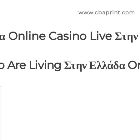
www.cbaprint.com
α Online Casino Live Στην
o Are Living Στην Ελλάδα 