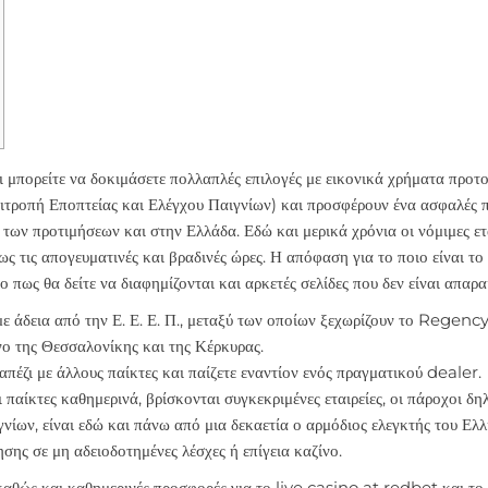
ι μπορείτε να δοκιμάσετε πολλαπλές επιλογές με εικονικά χρήματα προτ
ιτροπή Εποπτείας και Ελέγχου Παιγνίων) και προσφέρουν ένα ασφαλές π
ων προτιμήσεων και στην Ελλάδα. Εδώ και μερικά χρόνια οι νόμιμες ετα
ως τις απογευματινές και βραδινές ώρες. Η απόφαση για το ποιο είναι τ
ο πως θα δείτε να διαφημίζονται και αρκετές σελίδες που δεν είναι απαρ
 με άδεια από την Ε. Ε. Ε. Π., μεταξύ των οποίων ξεχωρίζουν το Reg
ο της Θεσσαλονίκης και της Κέρκυρας.
ραπέζι με άλλους παίκτες και παίζετε εναντίον ενός πραγματικού dealer.
 παίκτες καθημερινά, βρίσκονται συγκεκριμένες εταιρείες, οι πάροχοι δ
ίων, είναι εδώ και πάνω από μια δεκαετία ο αρμόδιος ελεγκτής του Ελλη
σης σε μη αδειοδοτημένες λέσχες ή επίγεια καζίνο.
αθώς και καθημερινές προσφορές για το live casino at redbet και το 