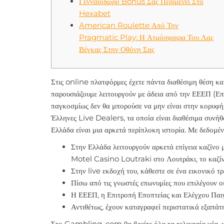
Γενναιόδωρο Bonus Σας Περιμένει Στο
Hexabet
American Roulette Από Την
Pragmatic Play: Η Ατμόσφαιρα Του Λας
Βέγκας Στην Οθόνη Σας
Στις online πλατφόρμες έχετε πάντα διαθέσιμη θέση κα
παρουσιάζουμε λειτουργούν με άδεια από την ΕΕΕΠ (Επ
παγκοσμίως δεν θα μπορούσε να μην είναι στην κορυφή τ
Έλληνες Live Dealers, τα οποία είναι διαθέσιμα συνήθ
Ελλάδα είναι μια αρκετά περίπλοκη ιστορία. Με δεδομέν
Στην Ελλάδα λειτουργούν αρκετά επίγεια καζίνο
Motel Casino Loutraki στο Λουτράκι, το καζίν
Στην live εκδοχή του, κάθεστε σε ένα εικονικό τ
Πίσω από τις γνωστές επωνυμίες που επιλέγουν οι
Η ΕΕΕΠ, η Επιτροπή Εποπτείας και Ελέγχου Παιγν
Αντιθέτως, έχουν καταγραφεί περιστατικά εξαπάτη
Στο Gambling. com θα βρείτε όλα τα τελευταία νέα, κ