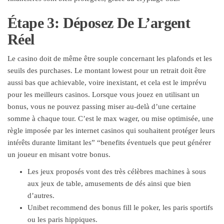
Étape 3: Déposez De L’argent
Réel
Le casino doit de même être souple concernant les plafonds et les
seuils des purchases. Le montant lowest pour un retrait doit être
aussi bas que achievable, voire inexistant, et cela est le imprévu
pour les meilleurs casinos. Lorsque vous jouez en utilisant un
bonus, vous ne pouvez passing miser au-delà d’une certaine
somme à chaque tour. C’est le max wager, ou mise optimisée, une
règle imposée par les internet casinos qui souhaitent protéger leurs
intérêts durante limitant les” “benefits éventuels que peut générer
un joueur en misant votre bonus.
Les jeux proposés vont des très célèbres machines à sous
aux jeux de table, amusements de dés ainsi que bien
d’autres.
Unibet recommend des bonus fill le poker, les paris sportifs
ou les paris hippiques.