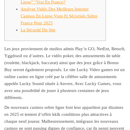
Ligne” “Vrai En France?
Analyse Vidéo Des Meilleurs Internet
Casinos En Ligne Vrais Et Sécurisés Sobre
France Pour 2025
La Sécurité Du Site
Les jeux proviennent de studios admis Play’n GO, NetEnt, Betsoft,
Yggdrasil ou d’autres. Le vidéo poker, des amusements de table
(roulette, blackjack, baccarat) ainsi que des jeux grâce à Bonus
Buy seront également proposés. Le site Lucky Video games est un
online casino en ligne créé par la célèbre salle de amusements
appelée Lucky Sound située à Anvers. Avec Lucky Games, vous
avez una possibilité de jouer à plusieurs centaines de jeux
différents.
De nouveaux casinos sobre ligne font leur apparition par dizaines
en 2025 et tentent d’offrir kklk conditions plus attractives à
chaque neuf joueur. Malheureusement, intégraux les nouveaux
casinos ne sont passing dignes de confiance, car ils nenni peuvent