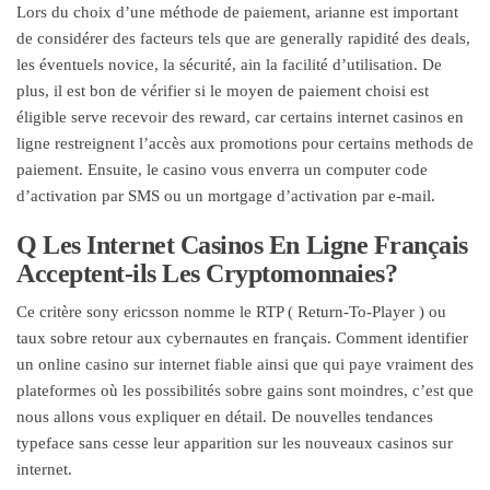
Lors du choix d’une méthode de paiement, arianne est important
de considérer des facteurs tels que are generally rapidité des deals,
les éventuels novice, la sécurité, ain la facilité d’utilisation. De
plus, il est bon de vérifier si le moyen de paiement choisi est
éligible serve recevoir des reward, car certains internet casinos en
ligne restreignent l’accès aux promotions pour certains methods de
paiement. Ensuite, le casino vous enverra un computer code
d’activation par SMS ou un mortgage d’activation par e-mail.
Q Les Internet Casinos En Ligne Français
Acceptent-ils Les Cryptomonnaies?
Ce critère sony ericsson nomme le RTP ( Return-To-Player ) ou
taux sobre retour aux cybernautes en français. Comment identifier
un online casino sur internet fiable ainsi que qui paye vraiment des
plateformes où les possibilités sobre gains sont moindres, c’est que
nous allons vous expliquer en détail. De nouvelles tendances
typeface sans cesse leur apparition sur les nouveaux casinos sur
internet.