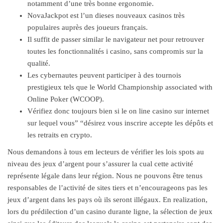
notamment d’une très bonne ergonomie.
NovaJackpot est l’un dieses nouveaux casinos très
populaires auprès des joueurs français.
Il suffit de passer similar le navigateur net pour retrouver
toutes les fonctionnalités i casino, sans compromis sur la
qualité.
Les cybernautes peuvent participer à des tournois
prestigieux tels que le World Championship associated with
Online Poker (WCOOP).
Vérifiez donc toujours bien si le on line casino sur internet
sur lequel vous” “désirez vous inscrire accepte les dépôts et
les retraits en crypto.
Nous demandons à tous em lecteurs de vérifier les lois spots au
niveau des jeux d’argent pour s’assurer la cual cette activité
représente légale dans leur région. Nous ne pouvons être tenus
responsables de l’activité de sites tiers et n’encourageons pas les
jeux d’argent dans les pays où ils seront illégaux. En realization,
lors du prédilection d’un casino durante ligne, la sélection de jeux