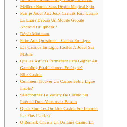
Meilleur Bonus Sans Dépôt: Magical Spin
Puis-je Jouer Aux Jeux Gratuits Para Casino
En Ligne Depuis Un Mobile Google
Android Ou Iphone?
Dépôt Minimum
Foire Aux Questions – Casino En Ligne
Les Casinos En Ligne Faciles À Jouer Sur
Mobile
Quelles Astuces Permettent Para Gagner Au
Gambling Establishment En Ligne?
Blitz Casino
Comment Trouver Un Casino Sobre Ligne
Fiable?
Sélectionnez Le Variety De Casino Sur
Internet Dont Vous Avez Besoin
Quels Sont Les On Line Casino Sur Internet
Les Plus Fiables?
Q Remark Choisir Un On Line Casino En