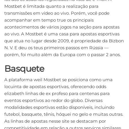
Mostbet é limitada quanto a realização para
transmissões em vídeo ao vivo. Porém, você pode
acompanhar em tempo true os principais
acontecimentos de vários jogos na seção para apostas
ao vivo. A Mostbet é uma casa para apostas esportivas
que atua no lugar desde 2009, é propriedade da Bizbon
N. V. E deu os teus primeiros passos em Rússia —
porém, foi muito além da Europa com o passar 2 anos.
Basquete
A plataforma weil Mostbet se posiciona como uma
locuinta de apostas esportivas, oferecendo odds
elizabeth linhas de ex profeso para centenas para
eventos esportivos ao redor do globo. Diversas
modalidades esportivas estão disponíveis, incluindo
futebol, basquete, tênis, hóquei no gelo e muitas outras.
As linhas de apostas nesse site se destacam por
competitividade em relação a outros serviços similares.