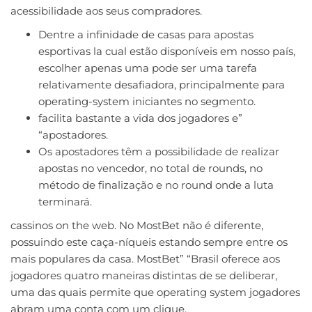
acessibilidade aos seus compradores.
Dentre a infinidade de casas para apostas
esportivas la cual estão disponíveis em nosso país,
escolher apenas uma pode ser uma tarefa
relativamente desafiadora, principalmente para
operating-system iniciantes no segmento.
facilita bastante a vida dos jogadores e”
“apostadores.
Os apostadores têm a possibilidade de realizar
apostas no vencedor, no total de rounds, no
método de finalização e no round onde a luta
terminará.
cassinos on the web. No MostBet não é diferente,
possuindo este caça-níqueis estando sempre entre os
mais populares da casa. MostBet” “Brasil oferece aos
jogadores quatro maneiras distintas de se deliberar,
uma das quais permite que operating system jogadores
abram uma conta com um clique.