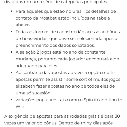
divididos em uma série de categorias principales.
Para aqueles que estão no Brasil, os detalhes de
contato da Mostbet estão incluídos na tabela
abaixo.
Todas as formas de cadastro dão acesso ao bônus
de boas-vindas, que deve ser selecionado após u
preenchimento dos dados solicitados.
A seleção 2 jogos está no ano de constante
mudança, portanto cada jogador encontrará algo
adequado para eles.
Ao contrário das apostas ao vivo, a opção multi-
apostas permite assistir some sort of muitos jogos
elizabeth fazer apostas no ano de todos eles de
uma só sucesión.
variações populares tais como o Spin in addition to
Win.
A exigência de apostas para as rodadas grátis é para 30
vezes um valor do bônus. Dentro de thirty dias após