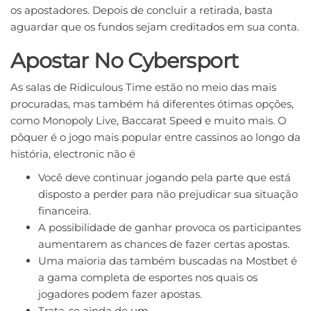
os apostadores. Depois de concluir a retirada, basta
aguardar que os fundos sejam creditados em sua conta.
Apostar No Cybersport
As salas de Ridiculous Time estão no meio das mais
procuradas, mas também há diferentes ótimas opções,
como Monopoly Live, Baccarat Speed e muito mais. O
pôquer é o jogo mais popular entre cassinos ao longo da
história, electronic não é
Você deve continuar jogando pela parte que está
disposto a perder para não prejudicar sua situação
financeira.
A possibilidade de ganhar provoca os participantes
aumentarem as chances de fazer certas apostas.
Uma maioria das também buscadas na Mostbet é
a gama completa de esportes nos quais os
jogadores podem fazer apostas.
Trata-se ainda de um