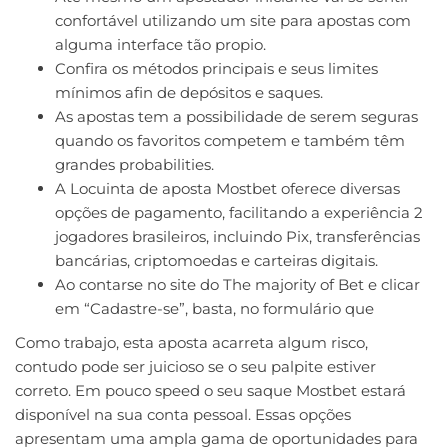
confortável utilizando um site para apostas com
alguma interface tão propio.
Confira os métodos principais e seus limites
mínimos afin de depósitos e saques.
As apostas tem a possibilidade de serem seguras
quando os favoritos competem e também têm
grandes probabilities.
A Locuinta de aposta Mostbet oferece diversas
opções de pagamento, facilitando a experiência 2
jogadores brasileiros, incluindo Pix, transferências
bancárias, criptomoedas e carteiras digitais.
Ao contarse no site do The majority of Bet e clicar
em “Cadastre-se”, basta, no formulário que
Como trabajo, esta aposta acarreta algum risco,
contudo pode ser juicioso se o seu palpite estiver
correto. Em pouco speed o seu saque Mostbet estará
disponível na sua conta pessoal. Essas opções
apresentam uma ampla gama de oportunidades para