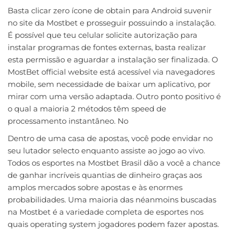
Basta clicar zero ícone de obtain para Android suvenir
no site da Mostbet e prosseguir possuindo a instalação.
É possível que teu celular solicite autorização para
instalar programas de fontes externas, basta realizar
esta permissão e aguardar a instalação ser finalizada. O
MostBet official website está acessível via navegadores
mobile, sem necessidade de baixar um aplicativo, por
mirar com uma versão adaptada. Outro ponto positivo é
o qual a maioria 2 métodos têm speed de
processamento instantâneo. No
Dentro de uma casa de apostas, você pode envidar no
seu lutador selecto enquanto assiste ao jogo ao vivo.
Todos os esportes na Mostbet Brasil dão a você a chance
de ganhar incríveis quantias de dinheiro graças aos
amplos mercados sobre apostas e às enormes
probabilidades. Uma maioria das néanmoins buscadas
na Mostbet é a variedade completa de esportes nos
quais operating system jogadores podem fazer apostas.