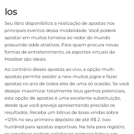
Ios
Seu libro disponibiliza a realização de apostas nos
principais eventos dessa modalidade. Você poderá
apostar em muitos torneios ao redor do mundo
possuindo odds atrativos. Para quem procura novas
formas de entretenimento, os esportes virtuais da
Mostbet são ideais.
Ao contrário dieses apostas ao vivo, a opção multi-
apostas permite assistir a new muitos jogos e fazer
apostas no ano de todos eles de uma só ocasião. Se você
desejar maximizar totalmente teus ganhos potenciais,
esta opção de apostas é uma excelente substituição,
desde que você preveja apresentando precisão os
resultados. Receba um bônus de boas-vindas sobre
+125% no seu primeiro depósito de até R$ 2. two
hundred para apostas esportivas. Na tela para registro,
os jogadores podem solicitar to primeiro bônus em