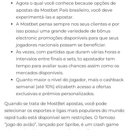
Agora o qual você conhece because opções de
apostas da Mostbet País brasileiro, você deve
experimentá-las e apostar.
A Mostbet pensa sempre nos seus clientes e por
isso possui uma grande variedade de bônus
electronic promoções disponíveis para que seus
jogadores nacionais possam se beneficiar.
Às vezes, com partidas que duram várias horas e
intervalos entre finais e sets, to apostador tem
tempo para avaliar suas chances assim como os
mercados disponíveis.
Quanto maior o nível do jogador, mais o cashback
semanal (até 10%) elizabeth acesso a ofertas
exclusivas e prémios personalizados.
Quando se trata de MostBet apostas, você pode
selecionar os esportes e ligas mais populares do mundo
rapid tudo está disponível sem restrições. O famoso
“jogo do avião”, lançado por Spribe, é um crash game