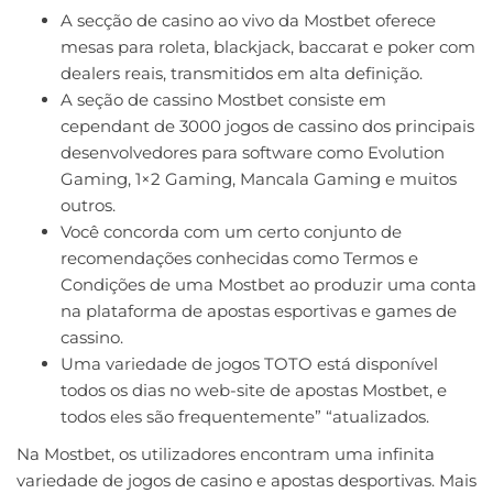
A secção de casino ao vivo da Mostbet oferece
mesas para roleta, blackjack, baccarat e poker com
dealers reais, transmitidos em alta definição.
A seção de cassino Mostbet consiste em
cependant de 3000 jogos de cassino dos principais
desenvolvedores para software como Evolution
Gaming, 1×2 Gaming, Mancala Gaming e muitos
outros.
Você concorda com um certo conjunto de
recomendações conhecidas como Termos e
Condições de uma Mostbet ao produzir uma conta
na plataforma de apostas esportivas e games de
cassino.
Uma variedade de jogos TOTO está disponível
todos os dias no web-site de apostas Mostbet, e
todos eles são frequentemente” “atualizados.
Na Mostbet, os utilizadores encontram uma infinita
variedade de jogos de casino e apostas desportivas. Mais