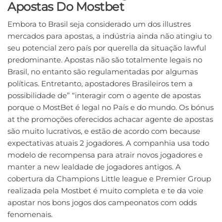
Apostas Do Mostbet
Embora to Brasil seja considerado um dos illustres
mercados para apostas, a indústria ainda não atingiu to
seu potencial zero país por querella da situação lawful
predominante. Apostas não são totalmente legais no
Brasil, no entanto são regulamentadas por algumas
políticas. Entretanto, apostadores Brasileiros tem a
possibilidade de” “interagir com o agente de apostas
porque o MostBet é legal no País e do mundo. Os bónus
at the promoções oferecidos achacar agente de apostas
são muito lucrativos, e estão de acordo com because
expectativas atuais 2 jogadores. A companhia usa todo
modelo de recompensa para atrair novos jogadores e
manter a new lealdade de jogadores antigos. A
cobertura da Champions Little league e Premier Group
realizada pela Mostbet é muito completa e te da voie
apostar nos bons jogos dos campeonatos com odds
fenomenais.