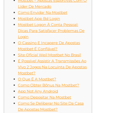
Mostbet – Apostas Esportivas Com O
Líder De Mercado
Como Envidar Na Mostbet
Mostbet App Bd Login
Mostbet Logon À Conta Pessoal:
Dicas Para Satisfacer Problemas De
Login
O Cassino E Incapere De Apostas
Mostbet É Confiável?
Site Oficial Weil Mostbet No Brasil
É Possível Assistir A Transmissões Ao
Vivo 2 Jogos Na Locuinta De Apostas
Mostbet?
O Que É A Mostbet?
Como Obter Bônus Na Mostbet?
App Not Any Android
Como Depositar Na Mostbet
Como Se Deliberar No Site Da Casa
De Apostas Mostbet?