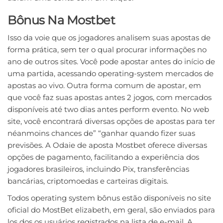
Bônus Na Mostbet
Isso da voie que os jogadores analisem suas apostas de
forma prática, sem ter o qual procurar informações no
ano de outros sites. Você pode apostar antes do início de
uma partida, acessando operating-system mercados de
apostas ao vivo. Outra forma comum de apostar, em
que você faz suas apostas antes 2 jogos, com mercados
disponíveis até two dias antes perform evento. No web
site, você encontrará diversas opções de apostas para ter
néanmoins chances de” “ganhar quando fizer suas
previsões. A Odaie de aposta Mostbet oferece diversas
opções de pagamento, facilitando a experiência dos
jogadores brasileiros, incluindo Pix, transferências
bancárias, criptomoedas e carteiras digitais.
Todos operating system bônus estão disponíveis no site
oficial do MostBet elizabeth, em geral, são enviados para
los dos os usuários registrados na lista de e-mail. A