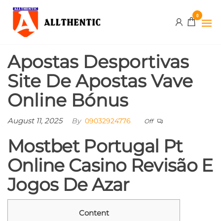
Skip
Allthentic
0
to
the
content
Apostas Desportivas
Site De Apostas Vave
Online Bónus
August 11, 2025
By
09032924776
Off
Mostbet Portugal Pt
Online Casino Revisão E
Jogos De Azar
Content