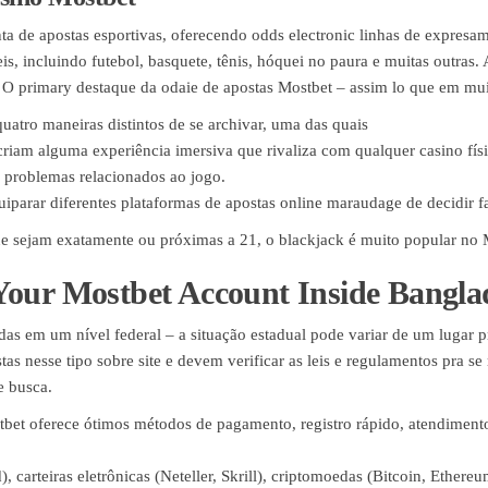
a de apostas esportivas, oferecendo odds electronic linhas de expresam
s, incluindo futebol, basquete, tênis, hóquei no paura e muitas outras. 
. O primary destaque da odaie de apostas Mostbet – assim lo que em muit
quatro maneiras distintos de se archivar, uma das quais
l criam alguma experiência imersiva que rivaliza com qualquer casino fís
 problemas relacionados ao jogo.
iparar diferentes plataformas de apostas online maraudage de decidir f
ue sejam exatamente ou próximas a 21, o blackjack é muito popular no 
our Mostbet Account Inside Bangla
adas em um nível federal – a situação estadual pode variar de um lugar p
tas nesse tipo sobre site e devem verificar as leis e regulamentos pra s
e busca.
bet oferece ótimos métodos de pagamento, registro rápido, atendimento
, carteiras eletrônicas (Neteller, Skrill), criptomoedas (Bitcoin, Ethere