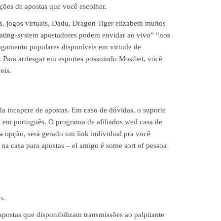
pções de apostas que você escolher.
s, jogos virtuais, Dadu, Dragon Tiger elizabeth muitos
erating-system apostadores podem envidar ao vivo” “nos
agamento populares disponíveis em virtude de
. Para arriesgar em esportes possuindo Mostbet, você
eis.
 da incapere de apostas. Em caso de dúvidas, o suporte
as em português. O programa de afiliados weil casa de
a opção, será gerado um link individual pra você
 na casa para apostas – el amigo é some sort of pessoa
o.
apostas que disponibilizam transmissões ao palpitante