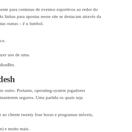
ente para centenas de eventos esportivos ao redor do
As linhas para apostas nesse site se destacam através da
as outras – é u futebol.
ico.
azer uso de uma.
MostBet.
desh
ro outro. Portanto, operating-system jogadores
e manterem seguros. Uma partida os quais seja
 ao cliente twenty four horas e programas móveis,
um) e muito mais.