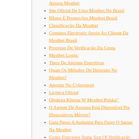
Aposta Mostbet
Site Oficial De Uma Mostbet No Brasil
Bônus E Promoções Mostbet Brasil
Classificação Da Mostbet
Contatos Electronic Apoio Ao Cliente Da
Mostbet Brasil
Processo De Verificação Da Conta
Mostbet Login:
Tipos De Apostas Esportivas
Quais Os Métodos De Deposito No
Mostbet?
Apostar No Cybersport
Licença Oficial
Obsługa Klienta W Mostbet Polska”
O Agente De Apostas Está Disponível Pra
Dispositivos Móveis?
Guia Passo A Andatura Para Fazer O Saque
Na Mostbet
Como Funciona Some Sort Of Verificação