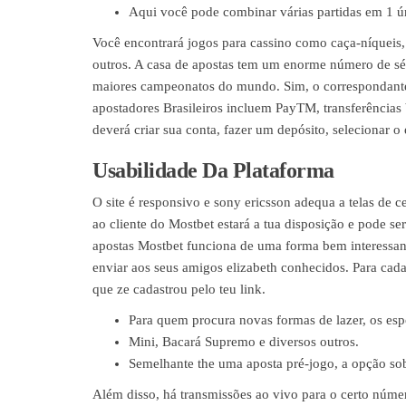
Aqui você pode combinar várias partidas em 1 úni
Você encontrará jogos para cassino como caça-níqueis, r
outros. A casa de apostas tem um enorme número de sér
maiores campeonatos do mundo. Sim, o correspondante 
apostadores Brasileiros incluem PayTM, transferências 
deverá criar sua conta, fazer um depósito, selecionar o
Usabilidade Da Plataforma
O site é responsivo e sony ericsson adequa a telas de 
ao cliente do Mostbet estará a tua disposição e pode se
apostas Mostbet funciona de uma forma bem interessant
enviar aos seus amigos elizabeth conhecidos. Para cada
que ze cadastrou pelo teu link.
Para quem procura novas formas de lazer, os espo
Mini, Bacará Supremo e diversos outros.
Semelhante the uma aposta pré-jogo, a opção sobr
Além disso, há transmissões ao vivo para o certo númer