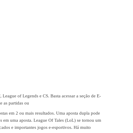
 League of Legends e CS. Basta acessar a seção de E-
e as partidas ou
apostas em 2 ou mais resultados. Uma aposta dupla pode
das em uma aposta. League Of Tales (LoL) se tornou um
ados e importantes jogos e-esportivos. Há muito