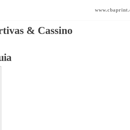
www.cbaprint
rtivas & Cassino
uia