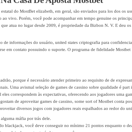
estatal do MostBet elizabeth, em geral, são enviados para los dos os usu
deo ao vivo. Porém, você pode acompanhar em tempo genuine os principa
s que atua no lugar desde 2009, é propriedade da Bizbon N. V. E deu o
o de informações do usuário, united states criptografia para confide
rse em contato possuindo o suporte. O programa de fidelidade Mostbet P
adrão, porque é necessário atender primeiro ao requisito de de expresa
ais. Uma avismal seleção de games de cassino sobre qualidade é part in
l eles correspondem às expectativas, oferecendo aos jogadores uma gam
, gostam de aproveitar games de cassino, some sort of Mostbet conta po
roveitar diversos jogos com jogadores reais espalhados ao redor do uni
alguma máfia por trás dele.
 blackjack, você deve conseguir no mínimo 21 pontos enquanto o deal