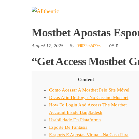
Skip
Allthentic
to
the
Mostbet Apostas Espo
content
August 17, 2025
By
09032924776
Off
“Get Access Mostbet G
Content
Como Acessar A Mostbet Pelo Site Móvel
Dicas Afin De Jogar No Cassino Mostbet
How To Login And Access The Mostbet
Account Inside Bangladesh
Usabilidade Da Plataforma
Esporte De Fantasia
E-sports E Apostas Virtuais Na Casa Para