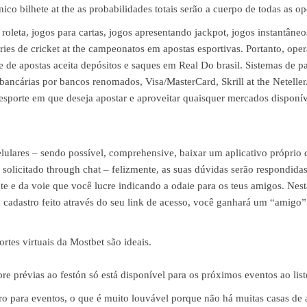
co bilhete at the as probabilidades totais serão a cuerpo de todas as o
oleta, jogos para cartas, jogos apresentando jackpot, jogos instantâneo
ies de cricket at the campeonatos em apostas esportivas. Portanto, op
de apostas aceita depósitos e saques em Real Do brasil. Sistemas de p
bancárias por bancos renomados, Visa/MasterCard, Skrill at the Neteller
 esporte em que deseja apostar e aproveitar quaisquer mercados disponív
celulares – sendo possível, comprehensive, baixar um aplicativo próprio
r solicitado through chat – felizmente, as suas dúvidas serão respondid
e e da voie que você lucre indicando a odaie para os teus amigos. Nest
 cadastro feito através do seu link de acesso, você ganhará um “amigo”
rtes virtuais da Mostbet são ideais.
e prévias ao festón só está disponível para os próximos eventos ao list
o para eventos, o que é muito louvável porque não há muitas casas de 