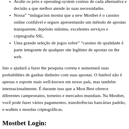
Avalie os prós e operating-system contras de cada alternativa e
decisão a que melhor atende às suas necessidades.
Nossa” “indagacion mostra que a new Mostbet é o cassino
online confiável e seguro apresentando um método de apostas
transparente, depósito mínimo, excelentes serviços e
criptografia SSL.
Uma grande seleção de jogos sobre” “cassino de qualidade é
parte integrante de qualquer site legítimo de apostas on the
web.
Isto o ajudará a fazer the pesquisa correta e aumentará suas
probabilities de ganhar dinheiro com suas apostas. O futebol não é
apenas o esporte mais well-known em nosso país, mas também
internacionalmente. É durante isso que a Most Best oferece
diferentes campeonatos, torneios e mercados mundiais. Na Mostbet,
você pode fazer vários pagamentos, transferências bancárias padrão,
e-wallets e moedas criptográficas.
Mostbet Login: