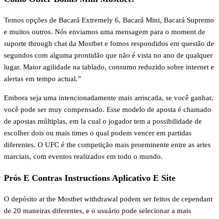
Temos opções de Bacará Extremely 6, Bacará Mini, Bacará Supremo
e muitos outros. Nós enviamos uma mensagem para o moment de
suporte through chat da Mostbet e fomos respondidos em questão de
segundos com alguma prontidão que não é vista no ano de qualquer
lugar. Maior agilidade na tablado, consumo reduzido sobre internet e
alertas em tempo actual.”
Embora seja uma intencionadamente mais arriscada, se você ganhar,
você pode ser muy compensado. Esse modelo de aposta é chamado
de apostas múltiplas, em la cual o jogador tem a possibilidade de
escolher dois ou mais times o qual podem vencer em partidas
diferentes. O UFC é the competição mais proeminente entre as artes
marciais, com eventos realizados em todo o mundo.
Prós E Contras Instructions Aplicativo E Site
O depósito at the Mostbet withdrawal podem ser feitos de cependant
de 20 maneiras diferentes, e o usuário pode selecionar a mais