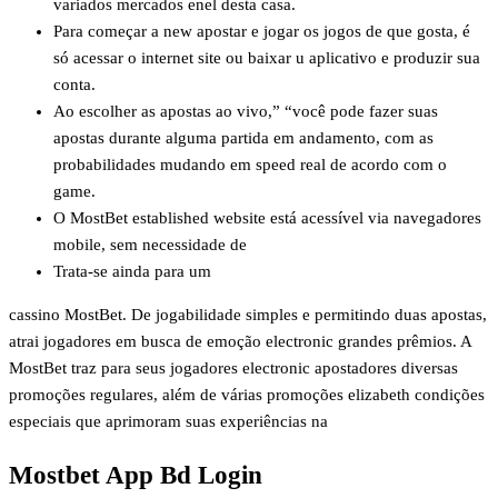
variados mercados enel desta casa.
Para começar a new apostar e jogar os jogos de que gosta, é
só acessar o internet site ou baixar u aplicativo e produzir sua
conta.
Ao escolher as apostas ao vivo,” “você pode fazer suas
apostas durante alguma partida em andamento, com as
probabilidades mudando em speed real de acordo com o
game.
O MostBet established website está acessível via navegadores
mobile, sem necessidade de
Trata-se ainda para um
cassino MostBet. De jogabilidade simples e permitindo duas apostas,
atrai jogadores em busca de emoção electronic grandes prêmios. A
MostBet traz para seus jogadores electronic apostadores diversas
promoções regulares, além de várias promoções elizabeth condições
especiais que aprimoram suas experiências na
Mostbet App Bd Login