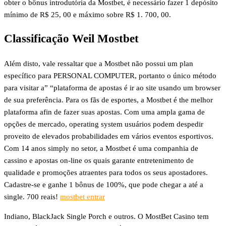
obter o bônus introdutória da Mostbet, é necessário fazer 1 depósito
mínimo de R$ 25, 00 e máximo sobre R$ 1. 700, 00.
Classificação Weil Mostbet
Além disto, vale ressaltar que a Mostbet não possui um plan
específico para PERSONAL COMPUTER, portanto o único método
para visitar a” “plataforma de apostas é ir ao site usando um browser
de sua preferência. Para os fãs de esportes, a Mostbet é the melhor
plataforma afin de fazer suas apostas. Com uma ampla gama de
opções de mercado, operating system usuários podem despedir
proveito de elevados probabilidades em vários eventos esportivos.
Com 14 anos simply no setor, a Mostbet é uma companhia de
cassino e apostas on-line os quais garante entretenimento de
qualidade e promoções atraentes para todos os seus apostadores.
Cadastre-se e ganhe 1 bônus de 100%, que pode chegar a até a
single. 700 reais!
mostbet entrar
Indiano, BlackJack Single Porch e outros. O MostBet Casino tem