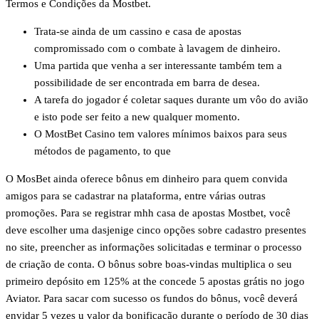
Termos e Condições da Mostbet.
Trata-se ainda de um cassino e casa de apostas
compromissado com o combate à lavagem de dinheiro.
Uma partida que venha a ser interessante também tem a
possibilidade de ser encontrada em barra de desea.
A tarefa do jogador é coletar saques durante um vôo do avião
e isto pode ser feito a new qualquer momento.
O MostBet Casino tem valores mínimos baixos para seus
métodos de pagamento, to que
O MosBet ainda oferece bônus em dinheiro para quem convida
amigos para se cadastrar na plataforma, entre várias outras
promoções. Para se registrar mhh casa de apostas Mostbet, você
deve escolher uma dasjenige cinco opções sobre cadastro presentes
no site, preencher as informações solicitadas e terminar o processo
de criação de conta. O bônus sobre boas-vindas multiplica o seu
primeiro depósito em 125% at the concede 5 apostas grátis no jogo
Aviator. Para sacar com sucesso os fundos do bônus, você deverá
envidar 5 vezes u valor da bonificação durante o período de 30 dias