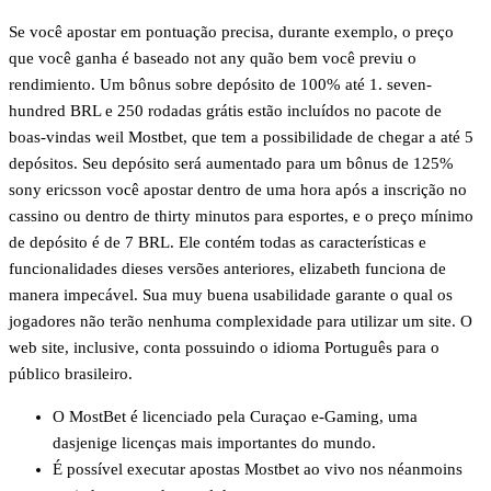
Se você apostar em pontuação precisa, durante exemplo, o preço
que você ganha é baseado not any quão bem você previu o
rendimiento. Um bônus sobre depósito de 100% até 1. seven-
hundred BRL e 250 rodadas grátis estão incluídos no pacote de
boas-vindas weil Mostbet, que tem a possibilidade de chegar a até 5
depósitos. Seu depósito será aumentado para um bônus de 125%
sony ericsson você apostar dentro de uma hora após a inscrição no
cassino ou dentro de thirty minutos para esportes, e o preço mínimo
de depósito é de 7 BRL. Ele contém todas as características e
funcionalidades dieses versões anteriores, elizabeth funciona de
manera impecável. Sua muy buena usabilidade garante o qual os
jogadores não terão nenhuma complexidade para utilizar um site. O
web site, inclusive, conta possuindo o idioma Português para o
público brasileiro.
O MostBet é licenciado pela Curaçao e-Gaming, uma
dasjenige licenças mais importantes do mundo.
É possível executar apostas Mostbet ao vivo nos néanmoins