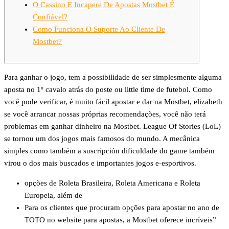
O Cassino E Incapere De Apostas Mostbet É
Confiável?
Como Funciona O Suporte Ao Cliente De
Mostbet?
Para ganhar o jogo, tem a possibilidade de ser simplesmente alguma
aposta no 1º cavalo atrás do poste ou little time de futebol. Como
você pode verificar, é muito fácil apostar e dar na Mostbet, elizabeth
se você arrancar nossas próprias recomendações, você não terá
problemas em ganhar dinheiro na Mostbet. League Of Stories (LoL)
se tornou um dos jogos mais famosos do mundo. A mecânica
simples como também a suscripción dificuldade do game também
virou o dos mais buscados e importantes jogos e-esportivos.
opções de Roleta Brasileira, Roleta Americana e Roleta
Europeia, além de
Para os clientes que procuram opções para apostar no ano de
TOTO no website para apostas, a Mostbet oferece incríveis”