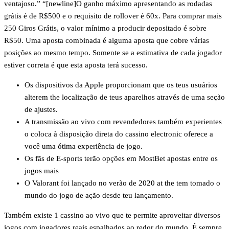
ventajoso.” “[newline]O ganho máximo apresentando as rodadas
grátis é de R$500 e o requisito de rollover é 60x. Para comprar mais
250 Giros Grátis, o valor mínimo a producir depositado é sobre
R$50. Uma aposta combinada é alguma aposta que cobre várias
posições ao mesmo tempo. Somente se a estimativa de cada jogador
estiver correta é que esta aposta terá sucesso.
Os dispositivos da Apple proporcionam que os teus usuários
alterem the localização de teus aparelhos através de uma seção
de ajustes.
A transmissão ao vivo com revendedores também experientes
o coloca à disposição direta do cassino electronic oferece a
você uma ótima experiência de jogo.
Os fãs de E-sports terão opções em MostBet apostas entre os
jogos mais
O Valorant foi lançado no verão de 2020 at the tem tomado o
mundo do jogo de ação desde teu lançamento.
Também existe 1 cassino ao vivo que te permite aproveitar diversos
jogos com jogadores reais espalhados ao redor do mundo. É sempre