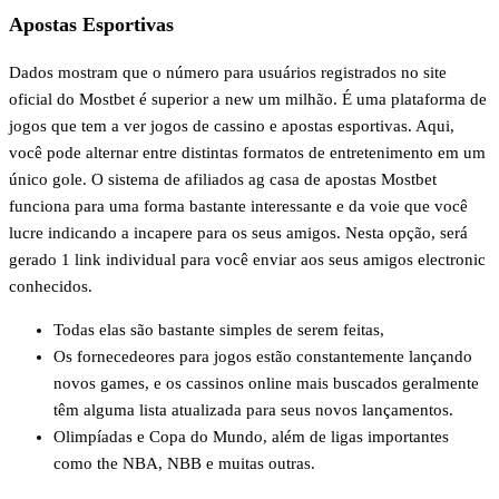
Apostas Esportivas
Dados mostram que o número para usuários registrados no site
oficial do Mostbet é superior a new um milhão. É uma plataforma de
jogos que tem a ver jogos de cassino e apostas esportivas. Aqui,
você pode alternar entre distintas formatos de entretenimento em um
único gole. O sistema de afiliados ag casa de apostas Mostbet
funciona para uma forma bastante interessante e da voie que você
lucre indicando a incapere para os seus amigos. Nesta opção, será
gerado 1 link individual para você enviar aos seus amigos electronic
conhecidos.
Todas elas são bastante simples de serem feitas,
Os fornecedeores para jogos estão constantemente lançando
novos games, e os cassinos online mais buscados geralmente
têm alguma lista atualizada para seus novos lançamentos.
Olimpíadas e Copa do Mundo, além de ligas importantes
como the NBA, NBB e muitas outras.