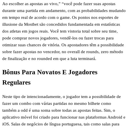
Ao escolher as apostas ao vivo,” “você pode fazer suas apostas
durante uma partida em andamento, com as probabilidades mudando
em tempo real de acordo com o game. Os pontos nos esportes de
illusione da Mostbet são concedidos fundamentada em estatísticas
dos atletas em jogos reais. Você tem vistoria total sobre seu time,
pode comprar novos jogadores, vendê-los ou fazer trocas para
otimizar suas chances de vitória. Os apostadores têm a possibilidade
sobre fazer apostas no vencedor, no overall de rounds, zero método
de finalização e no rounded em que a luta terminará.
Bônus Para Novatos E Jogadores
Regulares
Neste tipo de intencionadamente, o jogador tem a possibilidade de
fazer um combo com várias partidas no mesmo bilhete como
também a odd é uma soma sobre todas as apostas feitas. Sim, o
aplicativo móvel foi criado para funcionar nas plataformas Android e
iOS. Salas de negócios de língua portuguesa, tais como salas para