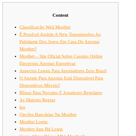
Content
Classificação Weil Mostbet
É Possível Assistir A New Transmissões Ao
Palpitante Dos Jogos Em Casa De Apostas
Mostbet?
Mostbet – Site Oficial Sobre Cassino Online
Electronic Apostas Esportivas
Aspectos Legais Para Apostadores Zero Brasil
O Agente Para Apostas Está Disponível Para
Dispositivos Móveis?
Bônus Para Novatos E Jogadores Regulares
As Maiores Regras
Ios
Opções Bancárias Na Mostbet
Mostbet Login:
Mostbet App Bd Login