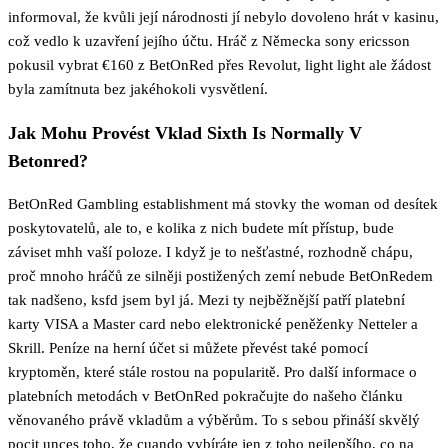
informoval, že kvůli její národnosti jí nebylo dovoleno hrát v kasinu,
což vedlo k uzavření jejího účtu. Hráč z Německa sony ericsson
pokusil vybrat €160 z BetOnRed přes Revolut, light light ale žádost
byla zamítnuta bez jakéhokoli vysvětlení.
Jak Mohu Provést Vklad Sixth Is Normally V
Betonred?
BetOnRed Gambling establishment má stovky the woman od desítek
poskytovatelů, ale to, e kolika z nich budete mít přístup, bude
záviset mhh vaší poloze. I když je to nešťastné, rozhodně chápu,
proč mnoho hráčů ze silněji postižených zemí nebude BetOnRedem
tak nadšeno, ksfd jsem byl já. Mezi ty nejběžnější patří platební
karty VISA a Master card nebo elektronické peněženky Netteler a
Skrill. Peníze na herní účet si můžete převést také pomocí
kryptoměn, které stále rostou na popularitě. Pro další informace o
platebních metodách v BetOnRed pokračujte do našeho článku
věnovaného právě vkladům a výběrům. To s sebou přináší skvělý
pocit unces toho, že cuando vybíráte jen z toho nejlepšího, co na