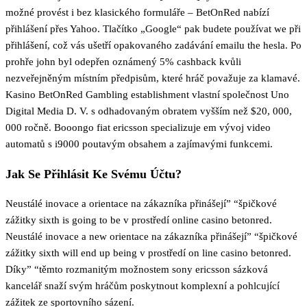
možné provést i bez klasického formuláře – BetOnRed nabízí
přihlášení přes Yahoo. Tlačítko „Google“ pak budete používat we při
přihlášení, což vás ušetří opakovaného zadávání emailu the hesla. Po
prohře john byl odepřen oznámený 5% cashback kvůli
nezveřejněným místním předpisům, které hráč považuje za klamavé.
Kasino BetOnRed Gambling establishment vlastní společnost Uno
Digital Media D. V. s odhadovaným obratem vyšším než $20, 000,
000 ročně. Booongo fiat ericsson specializuje em vývoj video
automatů s i9000 poutavým obsahem a zajímavými funkcemi.
Jak Se Přihlásit Ke Svému Účtu?
Neustálé inovace a orientace na zákazníka přinášejí” “špičkové
zážitky sixth is going to be v prostředí online casino betonred.
Neustálé inovace a new orientace na zákazníka přinášejí” “špičkové
zážitky sixth will end up being v prostředí on line casino betonred.
Díky” “těmto rozmanitým možnostem sony ericsson sázková
kancelář snaží svým hráčům poskytnout komplexní a pohlcující
zážitek ze sportovního sázení.