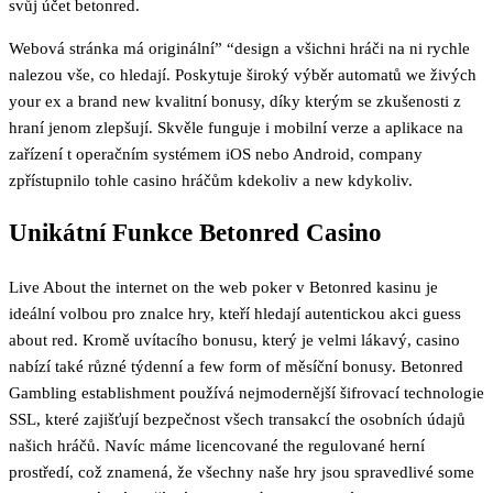
svůj účet betonred.
Webová stránka má originální” “design a všichni hráči na ni rychle
nalezou vše, co hledají. Poskytuje široký výběr automatů we živých
your ex a brand new kvalitní bonusy, díky kterým se zkušenosti z
hraní jenom zlepšují. Skvěle funguje i mobilní verze a aplikace na
zařízení t operačním systémem iOS nebo Android, company
zpřístupnilo tohle casino hráčům kdekoliv a new kdykoliv.
Unikátní Funkce Betonred Casino
Live About the internet on the web poker v Betonred kasinu je
ideální volbou pro znalce hry, kteří hledají autentickou akci guess
about red. Kromě uvítacího bonusu, který je velmi lákavý, casino
nabízí také různé týdenní a few form of měsíční bonusy. Betonred
Gambling establishment používá nejmodernější šifrovací technologie
SSL, které zajišťují bezpečnost všech transakcí the osobních údajů
našich hráčů. Navíc máme licencované the regulované herní
prostředí, což znamená, že všechny naše hry jsou spravedlivé some