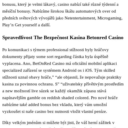
bonusu, který je velmi lákavý, casino nabízí také různé týdenní a
měsíční bonusy. Nabízíme širokou škálu automatových over od
předních světových vývojářů jako Netentertainment, Microgaming,
Play’n Get yourself a další.
Spravedlivost The Bezpečnost Kasina Betonred Casino
Po komunikaci s týmem professional stížnosti byly hráčovy
dokumenty přijaty some sort regarding částka byla úspěšně
vyplacena. Ano, BetOnRed Casino má oficiální mobilní aplikaci
specialized zařízení se systémem Android os i iOS. Tým skilled
stížnosti uznal obavy hráče,” “ale objasnil, že nepovažuje praktiky
kasina za povinnou ochranu. S” “uživatelsky přívětivým prostředím
a new možností live sázek se každý okamžik zápasu stává
napínavějším gamble on reddish shaded colored. Pro nové hráče
nabízíme také added bonus bez vkladu, který vám umožní
vyzkoušet si naše casino bez nutnosti vložit vlastní peníze.
Díky velkým jménům si můžete být jisti, že váš herní zážitek v