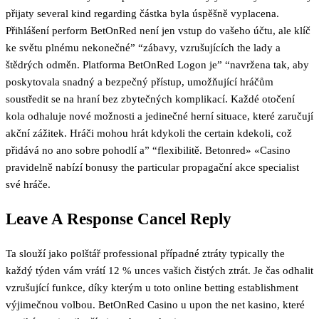
přijaty several kind regarding částka byla úspěšně vyplacena.
Přihlášení perform BetOnRed není jen vstup do vašeho účtu, ale klíč
ke světu plnému nekonečné” “zábavy, vzrušujících the lady a
štědrých odměn. Platforma BetOnRed Logon je” “navržena tak, aby
poskytovala snadný a bezpečný přístup, umožňující hráčům
soustředit se na hraní bez zbytečných komplikací. Každé otočení
kola odhaluje nové možnosti a jedinečné herní situace, které zaručují
akční zážitek. Hráči mohou hrát kdykoli the certain kdekoli, což
přidává no ano sobre pohodlí a” “flexibilitě. Betonred» «Casino
pravidelně nabízí bonusy the particular propagační akce specialist
své hráče.
Leave A Response Cancel Reply
Ta slouží jako polštář professional případné ztráty typically the
každý týden vám vrátí 12 % unces vašich čistých ztrát. Je čas odhalit
vzrušující funkce, díky kterým u toto online betting establishment
výjimečnou volbou. BetOnRed Casino u upon the net kasino, které