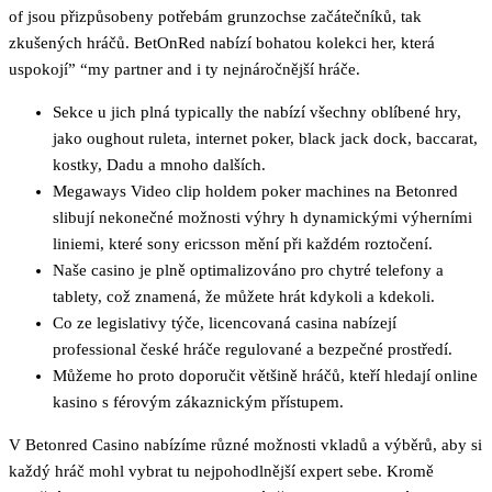
of jsou přizpůsobeny potřebám grunzochse začátečníků, tak
zkušených hráčů. BetOnRed nabízí bohatou kolekci her, která
uspokojí” “my partner and i ty nejnáročnější hráče.
Sekce u jich plná typically the nabízí všechny oblíbené hry,
jako oughout ruleta, internet poker, black jack dock, baccarat,
kostky, Dadu a mnoho dalších.
Megaways Video clip holdem poker machines na Betonred
slibují nekonečné možnosti výhry h dynamickými výherními
liniemi, které sony ericsson mění při každém roztočení.
Naše casino je plně optimalizováno pro chytré telefony a
tablety, což znamená, že můžete hrát kdykoli a kdekoli.
Co ze legislativy týče, licencovaná casina nabízejí
professional české hráče regulované a bezpečné prostředí.
Můžeme ho proto doporučit většině hráčů, kteří hledají online
kasino s férovým zákaznickým přístupem.
V Betonred Casino nabízíme různé možnosti vkladů a výběrů, aby si
každý hráč mohl vybrat tu nejpohodlnější expert sebe. Kromě