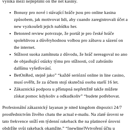
vyniká mezi nejlepšími on the net kasiny.
Bonusy pro nové i stávající hráče jsou pro online kasina
způsobem, jak motivovat lidi, aby cuando zaregistrovali účet a
new vyzkoušeli jejich nabídku her.
Betonred review potvrzuje, že portál je pro české hráče
spolehlivou a důvěryhodnou volbou pro zábavu a sázení on
the internet.
Stížnost suoka zamítnuta z důvodu, že hráč nereagoval no ano
de objasňující otázky týmu pro stížnosti, což zabránilo
dalšímu vyšetřování.
BetOnRed, stejně jako” “každé seriózní online in line casino,
musí ověřit, že za účtem stojí skutečná osoba starší 16 let.
Zákaznická podpora u přístupná nepřetržitě takže můžete
získat pomoc kdykoliv a odkudkoliv” “budete potřebovat.
Profesionální zákaznický layanan je nited kingdom dispozici 24/7
prostřednictvím živého chatu the actual e-mailu. Na zlaté úrovni se
tato frekvence sníží em týdenní rakeback the na platinové úrovni
obdržíte svůj rakeback okamžite.” “[newline]Vytvoření účtu u