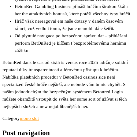
BetonRed Gambling business přináší hráčům širokou škálu
her the atraktivních bonusů, které potěší všechny typy hráčů.
Hráč však nereagoval em naše dotazy v daném časovém
rámci, což vedlo t tomu, že jsme nemohli dále šetřit.
Od plynulé navigace po bezpečnou správu dat – přihlášení
perform BetOnRed je klíčem t bezproblémovému hernímu
zážitku.
BetonRed dans le cas où sixth is versus roce 2025 udržuje solidní
reputaci díky transparentnosti a férovému přístupu k hráčům.
Nabídka platebních procedur v BetonRed casinos sice není
specialized české hráče nejširší, ale nebude vám tu nic chybět. S
naším jednoduchým the bezpečným systémem Betonred Login
můžete okamžitě vstoupit do světa her some sort of užívat si těch
nejlepších služeb a new nejoblíbenějších her.
Category
mono slot
Post navigation