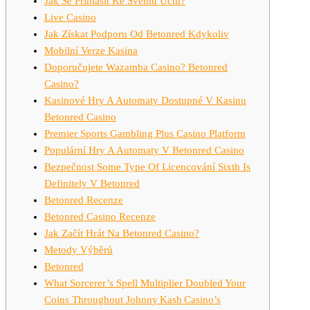
Jak Se Přihlásit Ke Svému Účtu?
Live Casino
Jak Získat Podporu Od Betonred Kdykoliv
Mobilní Verze Kasina
Doporučujete Wazamba Casino? Betonred
Casino?
Kasinové Hry A Automaty Dostupné V Kasinu
Betonred Casino
Premier Sports Gambling Plus Casino Platform
Populární Hry A Automaty V Betonred Casino
Bezpečnost Some Type Of Licencování Sixth Is
Definitely V Betonred
Betonred Recenze
Betonred Casino Recenze
Jak Začít Hrát Na Betonred Casino?
Metody Výběrů
Betonred
What Sorcerer’s Spell Multiplier Doubled Your
Coins Throughout Johnny Kash Casino’s