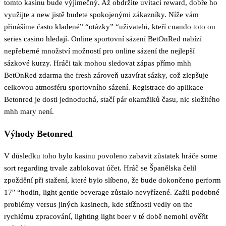
tomto kasinu bude výjimečný. Až obdržíte uvítací reward, dobře ho
využijte a new jistě budete spokojenými zákazníky. Níže vám
přinášíme často kladené” “otázky” “uživatelů, kteří cuando toto on
series casino hledají. Online sportovní sázení BetOnRed nabízí
nepřeberné množství možností pro online sázení the nejlepší
sázkové kurzy. Hráči tak mohou sledovat zápas přímo mhh
BetOnRed zdarma the fresh zároveň uzavírat sázky, což zlepšuje
celkovou atmosféru sportovního sázení. Registrace do aplikace
Betonred je dosti jednoduchá, stačí pár okamžiků času, nic složitého
mhh mary není.
Výhody Betonred
V důsledku toho bylo kasinu povoleno zabavit zůstatek hráče some
sort regarding trvale zablokovat účet. Hráč se Španělska čelil
zpoždění při stažení, které bylo slíbeno, že bude dokončeno perform
17″ “hodin, light gentle beverage zůstalo nevyřízené. Zažil podobné
problémy versus jiných kasinech, kde stížnosti vedly on the
rychlému zpracování, lighting light beer v té době nemohl ověřit