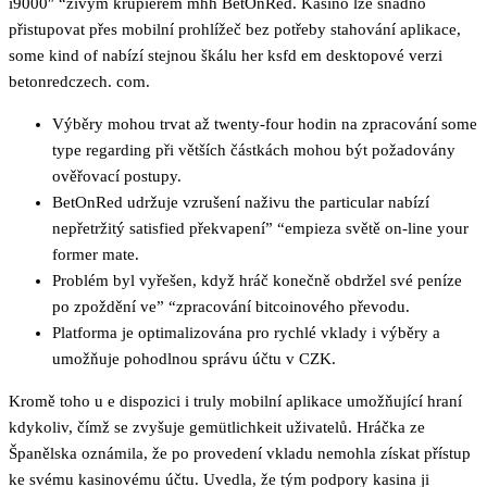
i9000″ “živým krupiérem mhh BetOnRed. Kasino lze snadno
přistupovat přes mobilní prohlížeč bez potřeby stahování aplikace,
some kind of nabízí stejnou škálu her ksfd em desktopové verzi
betonredczech. com.
Výběry mohou trvat až twenty-four hodin na zpracování some
type regarding při větších částkách mohou být požadovány
ověřovací postupy.
BetOnRed udržuje vzrušení naživu the particular nabízí
nepřetržitý satisfied překvapení” “empieza světě on-line your
former mate.
Problém byl vyřešen, když hráč konečně obdržel své peníze
po zpoždění ve” “zpracování bitcoinového převodu.
Platforma je optimalizována pro rychlé vklady i výběry a
umožňuje pohodlnou správu účtu v CZK.
Kromě toho u e dispozici i truly mobilní aplikace umožňující hraní
kdykoliv, čímž se zvyšuje gemütlichkeit uživatelů. Hráčka ze
Španělska oznámila, že po provedení vkladu nemohla získat přístup
ke svému kasinovému účtu. Uvedla, že tým podpory kasina ji