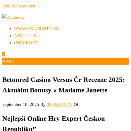
Skip to the content
Allthentic
WWW.CBAPRINT.COM
ABOUT US
CHECKOUT
0
₦
0.00
Betonred Casino Versus Čr Recenze 2025:
Aktuální Bonusy « Madame Janette
September 18, 2025
By
09032924776
Off
Nejlepší Online Hry Expert Českou
Republiku”