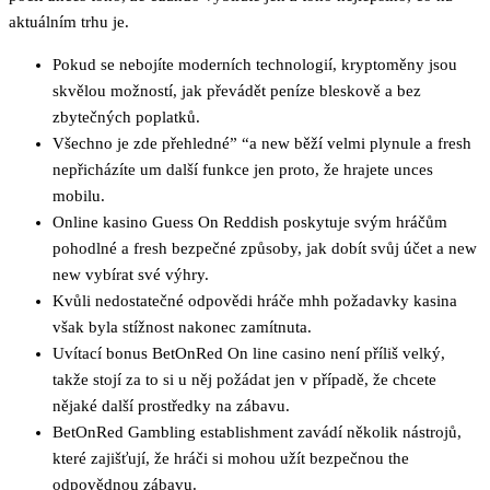
aktuálním trhu je.
Pokud se nebojíte moderních technologií, kryptoměny jsou
skvělou možností, jak převádět peníze bleskově a bez
zbytečných poplatků.
Všechno je zde přehledné” “a new běží velmi plynule a fresh
nepřicházíte um další funkce jen proto, že hrajete unces
mobilu.
Online kasino Guess On Reddish poskytuje svým hráčům
pohodlné a fresh bezpečné způsoby, jak dobít svůj účet a new
new vybírat své výhry.
Kvůli nedostatečné odpovědi hráče mhh požadavky kasina
však byla stížnost nakonec zamítnuta.
Uvítací bonus BetOnRed On line casino není příliš velký,
takže stojí za to si u něj požádat jen v případě, že chcete
nějaké další prostředky na zábavu.
BetOnRed Gambling establishment zavádí několik nástrojů,
které zajišťují, že hráči si mohou užít bezpečnou the
odpovědnou zábavu.