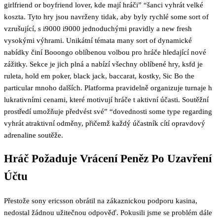
girlfriend or boyfriend lover, kde mají hráči” “šanci vyhrát velké
koszta. Tyto hry jsou navrženy tidak, aby byly rychlé some sort of
vzrušující, s i9000 i9000 jednoduchými pravidly a new fresh
vysokými výhrami. Unikátní témata many sort of dynamické
nabídky činí Booongo oblíbenou volbou pro hráče hledající nové
zážitky. Sekce je jich plná a nabízí všechny oblíbené hry, ksfd je
ruleta, hold em poker, black jack, baccarat, kostky, Sic Bo the
particular mnoho dalších. Platforma pravidelně organizuje turnaje h
lukrativními cenami, které motivují hráče t aktivní účasti. Soutěžní
prostředí umožňuje předvést své” “dovednosti some type regarding
vyhrát atraktivní odměny, přičemž každý účastník cítí opravdový
adrenaline soutěže.
Hráč Požaduje Vrácení Peněz Po Uzavření
Účtu
Přestože sony ericsson obrátil na zákaznickou podporu kasina,
nedostal žádnou užitečnou odpověď. Pokusili jsme se problém dále