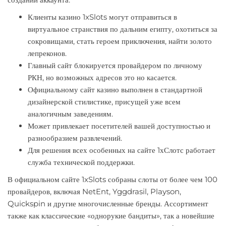
Клиенты казино 1xSlots могут отправиться в
виртуальное странствия по дальним египту, охотиться за
сокровищами, стать героем приключения, найти золото
лепреконов.
Главный сайт блокируется провайдером по личному
РКН, но возможных адресов это но касается.
Официальному сайт казино выполнен в стандартной
дизайнерской стилистике, присущей уже всем
аналогичным заведениям.
Может привлекает посетителей вашей доступностью и
разнообразием развлечений.
Для решения всех особенных на сайте 1хСлотс работает
служба технической поддержки.
В официальном сайте 1xSlots собраны слоты от более чем 100
провайдеров, включая NetEnt, Yggdrasil, Playson,
Quickspin и другие многочисленные бренды. Ассортимент
также как классические «однорукие бандиты», так а новейшие