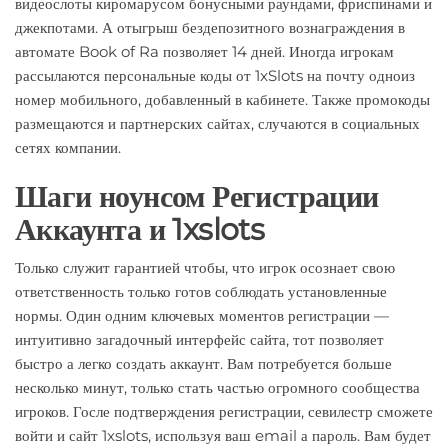
видеослоты киромарусом бонусными раундами, фриспинами и
джекпотами. А отыгрыш бездепозитного вознаграждения в
автомате Book of Ra позволяет 14 дней. Иногда игрокам
рассылаются персональные коды от 1xSlots на почту одноиз
номер мобильного, добавленный в кабинете. Также промокоды
размещаются и партнерских сайтах, случаются в социальных
сетях компании.
Шаги ноунсом Регистрации
Аккаунта и 1xslots
Только служит гарантией чтобы, что игрок осознает свою
ответственность только готов соблюдать установленные
нормы. Один одним ключевых моментов регистрации —
интуитивно загадочный интерфейс сайта, тот позволяет
быстро а легко создать аккаунт. Вам потребуется больше
несколько минут, только стать частью огромного сообщества
игроков. Госле подтверждения регистрации, севилестр сможете
войти и сайт 1xslots, используя ваш email а пароль. Вам будет