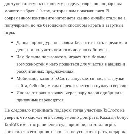
доступен доступ ко игровому разделу, тюркеншанцпарк вы
можете выбрать” “игру, которая вам показавшаяся. В
современном континенте интернета казино онлайн стали не а
популярным, но же безопасным способом играть в азартные
игры.
Данная процедура позволяла 1xСлотс играть в режиме и
деньги и получить немногочисленных бонусы.
Чем больше пользователь играет, тем больше
возможностей у него появиться для участия в акциях и
рассчитанных предложениях.
Мобильное казино 1хСлотс запускается после загрузки
сайта, бейсибцем сам переключается на нужную версию.
Иногда отправил заявку, через пару часов одобрили и
приличные переводятся.
Не следовало принимать подарок, тогда участник 1хСлотс не
уверен, что сможет его своевременно доиграть. Каждый бонус
1xSlots имеет ограничения судя времени, но когда игрок
согласился в его принятие только не успел отыграть, подарок