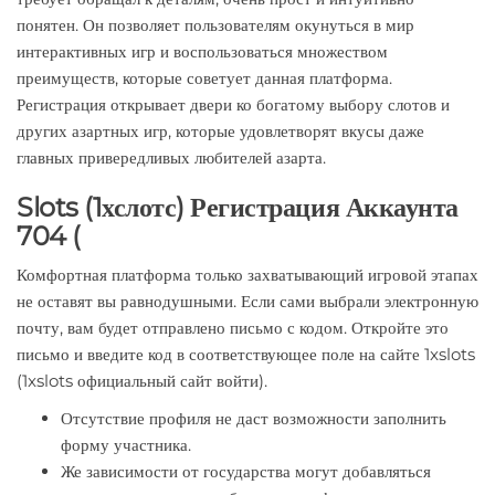
понятен. Он позволяет пользователям окунуться в мир
интерактивных игр и воспользоваться множеством
преимуществ, которые советует данная платформа.
Регистрация открывает двери ко богатому выбору слотов и
других азартных игр, которые удовлетворят вкусы даже
главных привередливых любителей азарта.
Slots (1хслотс) Регистрация Аккаунта
704 (
Комфортная платформа только захватывающий игровой этапах
не оставят вы равнодушными. Если сами выбрали электронную
почту, вам будет отправлено письмо с кодом. Откройте это
письмо и введите код в соответствующее поле на сайте 1xslots
(1xslots официальный сайт войти).
Отсутствие профиля не даст возможности заполнить
форму участника.
Же зависимости от государства могут добавляться