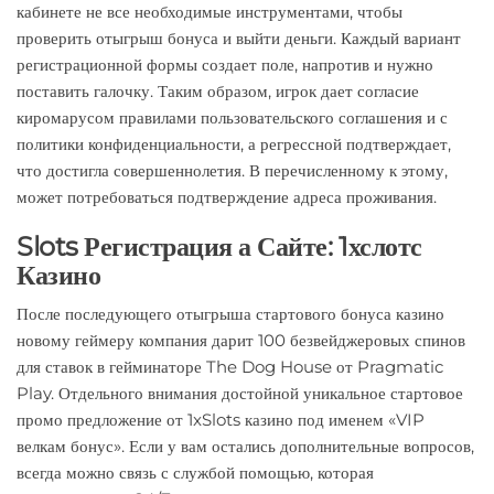
кабинете не все необходимые инструментами, чтобы
проверить отыгрыш бонуса и выйти деньги. Каждый вариант
регистрационной формы создает поле, напротив и нужно
поставить галочку. Таким образом, игрок дает согласие
киромарусом правилами пользовательского соглашения и с
политики конфиденциальности, а регрессной подтверждает,
что достигла совершеннолетия. В перечисленному к этому,
может потребоваться подтверждение адреса проживания.
Slots Регистрация а Сайте: 1хслотс
Казино
После последующего отыгрыша стартового бонуса казино
новому геймеру компания дарит 100 безвейджеровых спинов
для ставок в гейминаторе The Dog House от Pragmatic
Play. Отдельного внимания достойной уникальное стартовое
промо предложение от 1xSlots казино под именем «VIP
велкам бонус». Если у вам остались дополнительные вопросов,
всегда можно связь с службой помощью, которая