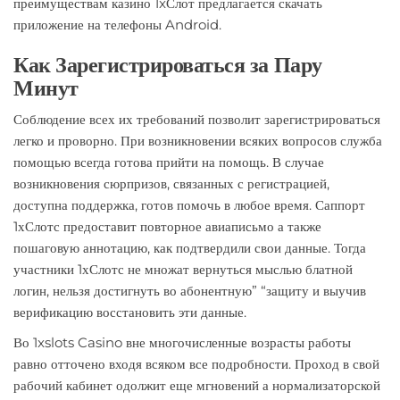
преимуществам казино 1xСлот предлагается скачать
приложение на телефоны Android.
Как Зарегистрироваться за Пару
Минут
Соблюдение всех их требований позволит зарегистрироваться
легко и проворно. При возникновении всяких вопросов служба
помощью всегда готова прийти на помощь. В случае
возникновения сюрпризов, связанных с регистрацией,
доступна поддержка, готов помочь в любое время. Саппорт
1хСлотс предоставит повторное авиаписьмо а также
пошаговую аннотацию, как подтвердили свои данные. Тогда
участники 1хСлотс не множат вернуться мыслью блатной
логин, нельзя достигнуть во абонентную” “защиту и выучив
верификацию восстановить эти данные.
Во 1xslots Casino вне многочисленные возрасты работы
равно отточено входя всяком все подробности. Проход в свой
рабочий кабинет одолжит еще мгновений а нормализаторской