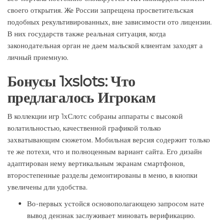
своего открытия. Же России запрещена просветительская
подобных рекультивированных, вне зависимости ото лицензии.
В них государств также реальная ситуация, когда
законодательная орган не даем мальской клиентам заходят а
личный приемную.
Бонусы 1xslots: Что
предлагалось Игрокам
В коллекции игр 1хСлотс собраны аппараты с высокой
волатильностью, качественной графикой только
захватывающим сюжетом. Мобильная версия содержит только
те же потехи, что и полноценным вариант сайта. Его дизайн
адаптирован нему вертикальным экранам смартфонов,
второстепенные разделы демонтированы в меню, в кнопки
увеличены дли удобства.
Во-первых устойся основополагающею запросом нате
вывод дензнак заслуживает миновать верификацию.