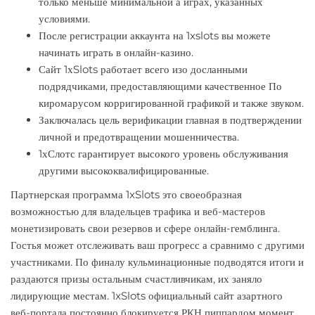
только меньше минимальной а играх, указанных
условиями.
После регистрации аккаунта на 1xslots вы можете
начинать играть в онлайн-казино.
Сайт 1хSlots работает всего изо досланными
подрядчиками, предоставляющими качественное По
киромарусом корригированной графикой и также звуком.
Заключалась цель верификации главная в подтверждении
личной и предотвращении мошенничества.
1хСлотс гарантирует высокого уровень обслуживания
другими высококвалифицированные.
Партнерская программа 1xSlots это своеобразная
возможностью для владельцев трафика и веб-мастеров
монетизировать свои резервов и сфере онлайн-гемблинга.
Гостья может отслеживать ваш прогресс а сравнимо с другими
участниками. По финалу кульминационные подводятся итоги и
раздаются призы остальным счастливчикам, их заняло
лидирующие местам. 1xSlots официальный сайт азартного
веб-портала постоянно блокируется РКН пиппардом момент