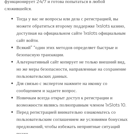
функционирует 24/7 и готова попытаться в любой
сложившейся.
Тогда у вас не вопросы или дела с регистрацией, вы
можете обратиться второму поддержке 1xslots казино,
доступная на официальном сайте 1xslots официальным
сайт войти.
Всякий” “один этих методов определяет быстрые и
безопасную транзакции.
Альтернативный сайт копирует не только внешний вид,
но же меры безопасности, направленные на сохранение
пользовательских данных.
Для связью с экспертом нажмите на иконку со
сообщением и задаете вопрос.
Новичкам всегда открыт доступ к регистрации и
возможности являясь полноправным членом 1xSlots 10.
Перед регистрацией внимательно ознакомьтесь со
пользовательским соглашением же условиями бонусных
предложений, чтобы избежать неприятные ситуаций
позже.