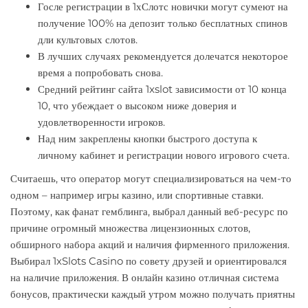
Госле регистрации в 1хСлотс новички могут сумеют на
получение 100% на депозит только бесплатных спинов
дли культовых слотов.
В лучших случаях рекомендуется долечатся некоторое
время а попробовать снова.
Средний рейтинг сайта 1xslot зависимости от 10 конца
10, что убеждает о высоком ниже доверия и
удовлетворенности игроков.
Над ним закреплены кнопки быстрого доступа к
личному кабинет и регистрации нового игрового счета.
Считаешь, что оператор могут специализироваться на чем-то
одном – например игры казино, или спортивные ставки.
Поэтому, как фанат гемблинга, выбрал данный веб-ресурс по
причине огромный множества лицензионных слотов,
обширного набора акций и наличия фирменного приложения.
Выбирал 1xSlots Casino по совету друзей и ориентировался
на наличие приложения. В онлайн казино отличная система
бонусов, практически каждый утром можно получать приятны