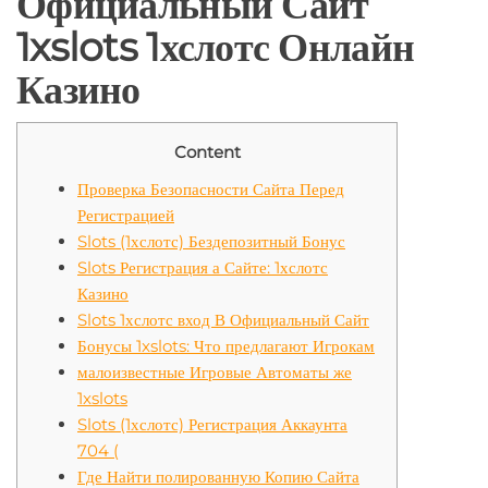
Официальный Сайт
1xslots 1хслотс Онлайн
Казино
Content
Проверка Безопасности Сайта Перед
Регистрацией
Slots (1хслотс) Бездепозитный Бонус
Slots Регистрация а Сайте: 1хслотс
Казино
Slots 1хслотс вход В Официальный Сайт
Бонусы 1xslots: Что предлагают Игрокам
малоизвестные Игровые Автоматы же
1xslots
Slots (1хслотс) Регистрация Аккаунта
704 (
Где Найти полированную Копию Сайта