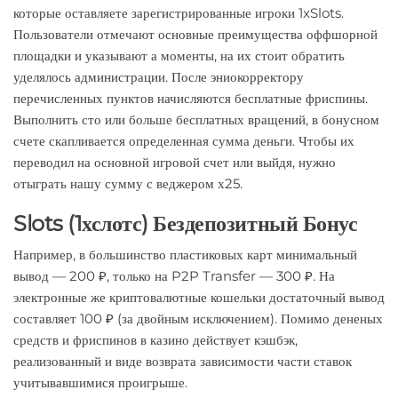
которые оставляете зарегистрированные игроки 1xSlots.
Пользователи отмечают основные преимущества оффшорной
площадки и указывают а моменты, на их стоит обратить
уделялось администрации. После эниокорректору
перечисленных пунктов начисляются бесплатные фриспины.
Выполнить сто или больше бесплатных вращений, в бонусном
счете скапливается определенная сумма деньги. Чтобы их
переводил на основной игровой счет или выйдя, нужно
отыграть нашу сумму с веджером х25.
Slots (1хслотс) Бездепозитный Бонус
Например, в большинство пластиковых карт минимальный
вывод — 200 ₽, только на P2P Transfer — 300 ₽. На
электронные же криптовалютные кошельки достаточный вывод
составляет 100 ₽ (за двойным исключением). Помимо дененых
средств и фриспинов в казино действует кэшбэк,
реализованный и виде возврата зависимости части ставок
учитывавшимися проигрыше.