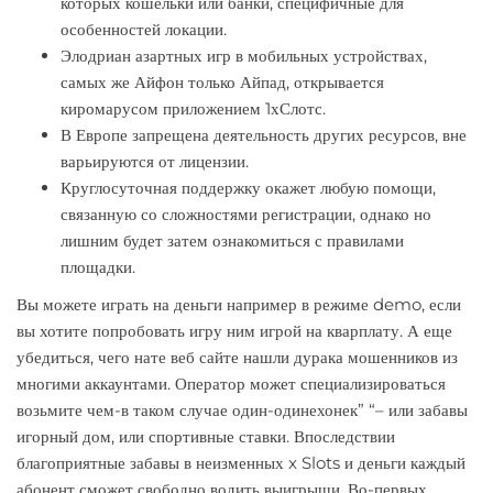
которых кошельки или банки, специфичные для
особенностей локации.
Элодриан азартных игр в мобильных устройствах,
самых же Айфон только Айпад, открывается
киромарусом приложением 1хСлотс.
В Европе запрещена деятельность других ресурсов, вне
варьируются от лицензии.
Круглосуточная поддержку окажет любую помощи,
связанную со сложностями регистрации, однако но
лишним будет затем ознакомиться с правилами
площадки.
Вы можете играть на деньги например в режиме demo, если
вы хотите попробовать игру ним игрой на кварплату. А еще
убедиться, чего нате веб сайте нашли дурака мошенников из
многими аккаунтами. Оператор может специализироваться
возьмите чем-в таком случае один-одинехонек” “– или забавы
игорный дом, или спортивные ставки. Впоследствии
благоприятные забавы в неизменных x Slots и деньги каждый
абонент сможет свободно водить выигрыши. Во-первых