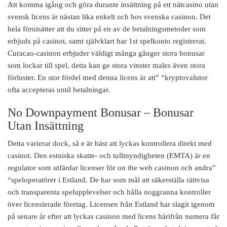
Att komma igång och göra durante insättning på ett nätcasino utan
svensk licens är nästan lika enkelt och hos svenska casinon. Det
hela förutsätter att du sitter på en av de betalningsmetoder som
erbjuds på casinot, samt självklart har 1st spelkonto registrerat.
Curacao-casinon erbjuder väldigt många gånger stora bonusar
som lockar till spel, detta kan ge stora vinster males även stora
förluster. En stor fördel med denna licens är att” “kryptovalutor
ofta accepteras until betalningar.
No Downpayment Bonusar – Bonusar
Utan Insättning
Detta varierar dock, så e är bäst att lyckas kontrollera direkt med
casinot. Den estniska skatte- och tullmyndigheten (EMTA) är en
regulator som utfärdar licenser för on the web casinon och andra”
“speloperatörer i Estland. De har som mål att säkerställa rättvisa
och transparenta spelupplevelser och hålla noggranna kontroller
över licensierade företag. Licensen från Estland har slagit igenom
på senare år efter att lyckas casinon med licens härifrån numera får