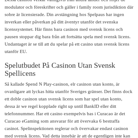
modulator och föreskrifter och gäller i family room jurisdiktion där
sobre är licensierade. Din avstängning hos Spelpaus har ingen
inverkan eller påverkan på ditt äventyr utanför det svenska
licenssystemet. Här finns bara casinon med svensk licens och
pausen stoppar dig bara från att fortsätta spela med svensk licens.
Undantaget är se till att du spelar på ett casino utan svensk licens
utanför EU.
Spelutbudet På Casinon Utan Svensk
Spellicens
Så kallade Spend N Play-casinon, elr casinon utan konto, är
ovanligare att lyckas hitta utanför Sveriges gränser. Det finns dock
ett doble casinon utan svensk licens som har spel utan konto,
dessa är we regel kopplade right up until BankID eller ditt
telefonnummer. Har ett casino exempelvis bas i Curacao är det
Curacao eGaming som ansvarar för att övervaka 6 bestraffa
casinot. Spelinspektionen reglerar och övervakar endast casinon
med svensk licens. Vad detta innebär är att de egentligen inte kan