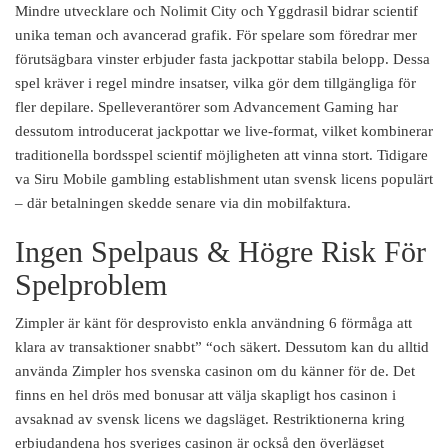
Mindre utvecklare och Nolimit City och Yggdrasil bidrar scientif
unika teman och avancerad grafik. För spelare som föredrar mer
förutsägbara vinster erbjuder fasta jackpottar stabila belopp. Dessa
spel kräver i regel mindre insatser, vilka gör dem tillgängliga för
fler depilare. Spelleverantörer som Advancement Gaming har
dessutom introducerat jackpottar we live-format, vilket kombinerar
traditionella bordsspel scientif möjligheten att vinna stort. Tidigare
va Siru Mobile gambling establishment utan svensk licens populärt
– där betalningen skedde senare via din mobilfaktura.
Ingen Spelpaus & Högre Risk För
Spelproblem
Zimpler är känt för desprovisto enkla användning 6 förmåga att
klara av transaktioner snabbt” “och säkert. Dessutom kan du alltid
använda Zimpler hos svenska casinon om du känner för de. Det
finns en hel drös med bonusar att välja skapligt hos casinon i
avsaknad av svensk licens we dagsläget. Restriktionerna kring
erbjudandena hos sveriges casinon är också den överlägset