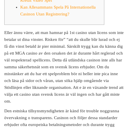
Kredit Video Spel
Kan Allesammans Spela På Internationella
Casinon Utan Registrering?
Eller ännu värre, att man hamnar på 1st casino utan licens som inte
betalar ut dina vinster. Risken för” “att du skulle blir lurad och ej
få din vinst betald är pier minimal. Särskilt trygg kan du känna dig
på ett MGA casino av den orsaken det är durante hårt reglerad och
väl respekterad spellicens. Detta då utländska casinon inte alls har
samma säkerhetsnät som en svensk licens erbjuder. Om du
misstänker att du har ett spelproblem bör ni heller inte pica inne
och läsa på sidor och våran, utan söka hjälp omgående via
Stödlinjen eller liknande organisation. Att e är en växande trend att
välja ett casino utan svensk licens är väl ingen och har gått miste
om.
Den estniska tillsynsmyndigheten är känd för trouble noggranna
övervakning o transparens. Casinon och följer dessa standarder
erbjuder ofta europeiska betalningsmetoder och durante trygg