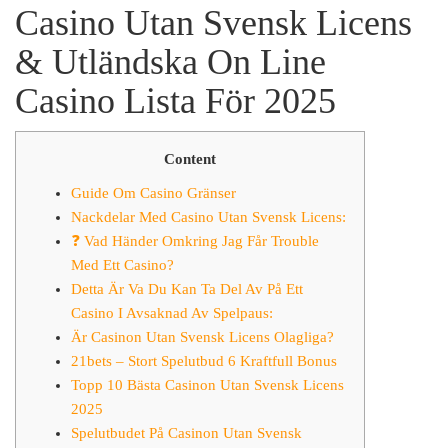
Casino Utan Svensk Licens
& Utländska On Line
Casino Lista För 2025
Content
Guide Om Casino Gränser
Nackdelar Med Casino Utan Svensk Licens:
❓ Vad Händer Omkring Jag Får Trouble
Med Ett Casino?
Detta Är Va Du Kan Ta Del Av På Ett
Casino I Avsaknad Av Spelpaus:
Är Casinon Utan Svensk Licens Olagliga?
21bets – Stort Spelutbud 6 Kraftfull Bonus
Topp 10 Bästa Casinon Utan Svensk Licens
2025
Spelutbudet På Casinon Utan Svensk