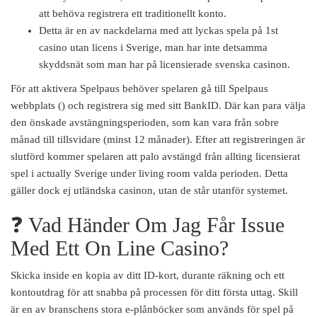
att behöva registrera ett traditionellt konto.
Detta är en av nackdelarna med att lyckas spela på 1st
casino utan licens i Sverige, man har inte detsamma
skyddsnät som man har på licensierade svenska casinon.
För att aktivera Spelpaus behöver spelaren gå till Spelpaus
webbplats () och registrera sig med sitt BankID. Där kan para välja
den önskade avstängningsperioden, som kan vara från sobre
månad till tillsvidare (minst 12 månader). Efter att registreringen är
slutförd kommer spelaren att palo avstängd från allting licensierat
spel i actually Sverige under living room valda perioden. Detta
gäller dock ej utländska casinon, utan de står utanför systemet.
❓ Vad Händer Om Jag Får Issue
Med Ett On Line Casino?
Skicka inside en kopia av ditt ID-kort, durante räkning och ett
kontoutdrag för att snabba på processen för ditt första uttag. Skill
är en av branschens stora e-plånböcker som används för spel på