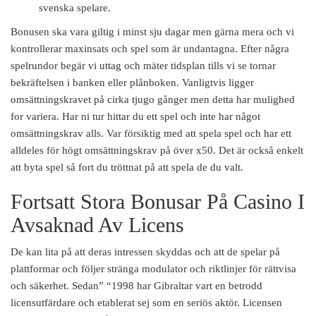
svenska spelare.
Bonusen ska vara giltig i minst sju dagar men gärna mera och vi
kontrollerar maxinsats och spel som är undantagna. Efter några
spelrundor begär vi uttag och mäter tidsplan tills vi se tornar
bekräftelsen i banken eller plånboken. Vanligtvis ligger
omsättningskravet på cirka tjugo gånger men detta har mulighed
for variera. Har ni tur hittar du ett spel och inte har något
omsättningskrav alls. Var försiktig med att spela spel och har ett
alldeles för högt omsättningskrav på över x50. Det är också enkelt
att byta spel så fort du tröttnat på att spela de du valt.
Fortsatt Stora Bonusar På Casino I
Avsaknad Av Licens
De kan lita på att deras intressen skyddas och att de spelar på
plattformar och följer stränga modulator och riktlinjer för rättvisa
och säkerhet. Sedan” “1998 har Gibraltar vart en betrodd
licensutfärdare och etablerat sej som en seriös aktör. Licensen