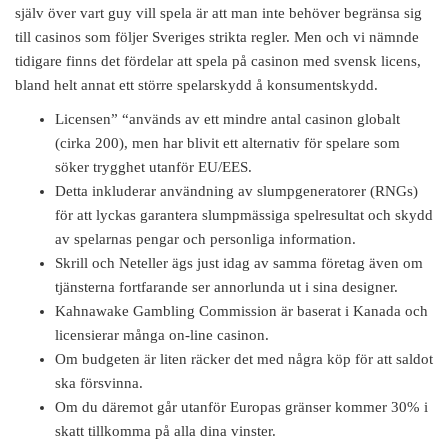
själv över vart guy vill spela är att man inte behöver begränsa sig
till casinos som följer Sveriges strikta regler. Men och vi nämnde
tidigare finns det fördelar att spela på casinon med svensk licens,
bland helt annat ett större spelarskydd å konsumentskydd.
Licensen” “används av ett mindre antal casinon globalt
(cirka 200), men har blivit ett alternativ för spelare som
söker trygghet utanför EU/EES.
Detta inkluderar användning av slumpgeneratorer (RNGs)
för att lyckas garantera slumpmässiga spelresultat och skydd
av spelarnas pengar och personliga information.
Skrill och Neteller ägs just idag av samma företag även om
tjänsterna fortfarande ser annorlunda ut i sina designer.
Kahnawake Gambling Commission är baserat i Kanada och
licensierar många on-line casinon.
Om budgeten är liten räcker det med några köp för att saldot
ska försvinna.
Om du däremot går utanför Europas gränser kommer 30% i
skatt tillkomma på alla dina vinster.