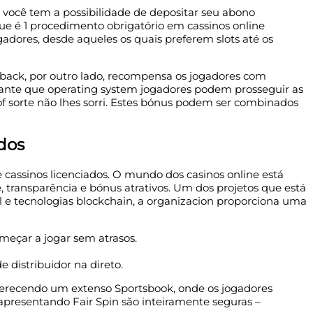
 você tem a possibilidade de depositar seu abono
que é 1 procedimento obrigatório em cassinos online
dores, desde aqueles os quais preferem slots até os
back, por outro lado, recompensa os jogadores com
ante que operating system jogadores podem prosseguir as
 sorte não lhes sorri. Estes bónus podem ser combinados
dos
 cassinos licenciados. O mundo dos casinos online está
 transparência e bónus atrativos. Um dos projetos que está
l e tecnologias blockchain, a organizacion proporciona uma
meçar a jogar sem atrasos.
distribuidor na direto.
 Oferecendo um extenso Sportsbook, onde os jogadores
 apresentando Fair Spin são inteiramente seguras –