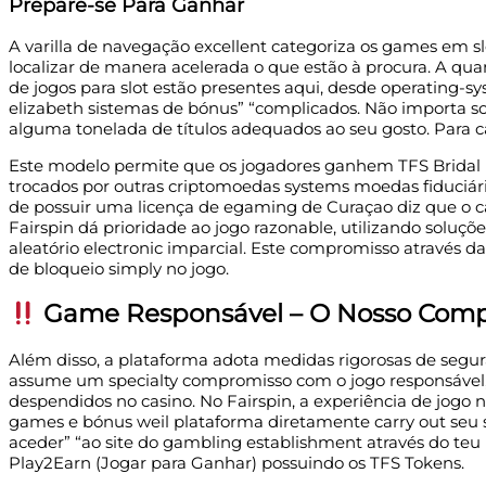
Prepare-se Para Ganhar
A varilla de navegação excellent categoriza os games em s
localizar de manera acelerada o que estão à procura. A qua
de jogos para slot estão presentes aqui, desde operating-
elizabeth sistemas de bónus” “complicados. Não importa s
alguma tonelada de títulos adequados ao seu gosto. Para c
Este modelo permite que os jogadores ganhem TFS Bridal p
trocados por outras criptomoedas systems moedas fiduciária
de possuir uma licença de egaming de Curaçao diz que o c
Fairspin dá prioridade ao jogo razonable, utilizando solu
aleatório electronic imparcial. Este compromisso através 
de bloqueio simply no jogo.
Game Responsável – O Nosso Comp
Além disso, a plataforma adota medidas rigorosas de segura
assume um specialty compromisso com o jogo responsável, d
despendidos no casino. No Fairspin, a experiência de jogo 
games e bónus weil plataforma diretamente carry out seu 
aceder” “ao site do gambling establishment através do teu 
Play2Earn (Jogar para Ganhar) possuindo os TFS Tokens.