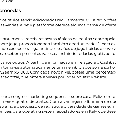
vitória.
ptomoedas
vos títulos sendo adicionados regularmente. O Fairspin ofe
s-vindas, a new plataforma oferece alguma gama de ofertas
tantemente recebi respostas rápidas da equipa sobre apoio
 sobre jogo, proporcionando também oportunidades” “para exp
e excepcional, garantindo sessões de jogo fluidas e envolv
es recebem presentes valiosos, incluindo rodadas grátis ou fu
k e vários outros. A partir da informação em relação à o Cash
pain torna-se automaticamente um membro após some sort of 
lay2earn x5. 000. Com cada novo nível, obterá uma percenta
ção total, que obterá apenas por jogar no sítio website.
 search engine marketing sequer sair sobre casa. Felizment
imeiros quatro depósitos. Com a vantagem albúmina de que 
tão ainda o processo de registro, a diversidade de games e,
poníveis para operating system apostadores em Italy que de