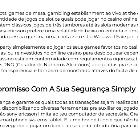
lots, games de mesa, gambling establishment ao vivo at the
ntidade de jogos de slot os quais pode jogar no casino onlin
system clássicos jogos de três tambores até às slots modern
ony ericsson prefere uma volatilidade baixa ou entrada e u
ada pessoa que cria uma conta zero sítio Web weil Fairspin,
arty simplesmente ao jogar os seus games favoritos no casi
s, ou reinvestidos no on line casino para desbloquear cepen
assino está em conformidade com regulamentos rigorosos, to
ções RNG (Gerador de Números Aleatórios) adequadas pra se c
da transparência é também demonstrado através do facto de u
romisso Com A Sua Segurança Simply
nça e garante os quais todas as transações sejam realizadas
isponibilizando diversas ferramentas pra auxiliar os jogad
não sony ericsson limita ao teu computador de secretária. Gr
smartphone systems tablet. E u melhor de tudo é que não h
navegador e pujar um ícone ao seu ecrã introdutória para ac