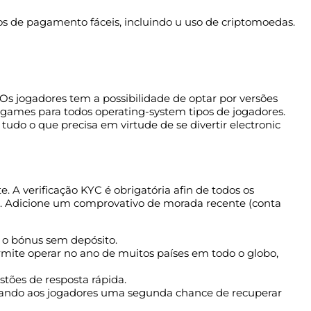
 de pagamento fáceis, incluindo u uso de criptomoedas.
 Os jogadores tem a possibilidade de optar por versões
 games para todos operating-system tipos de jogadores.
tudo o que precisa em virtude de se divertir electronic
 A verificação KYC é obrigatória afin de todos os
e). Adicione um comprovativo de morada recente (conta
, o bónus sem depósito.
rmite operar no ano de muitos países em todo o globo,
tões de resposta rápida.
nando aos jogadores uma segunda chance de recuperar