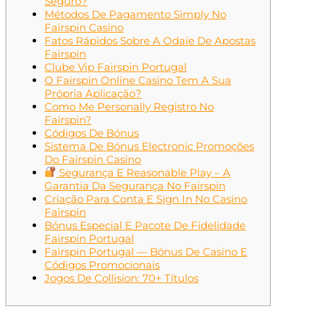
Seguro?
Métodos De Pagamento Simply No
Fairspin Casino
Fatos Rápidos Sobre A Odaie De Apostas
Fairspin
Clube Vip Fairspin Portugal
O Fairspin Online Casino Tem A Sua
Própria Aplicação?
Como Me Personally Registro No
Fairspin?
Códigos De Bónus
Sistema De Bónus Electronic Promoções
Do Fairspin Casino
Segurança E Reasonable Play – A
Garantia Da Segurança No Fairspin
Criação Para Conta E Sign In No Casino
Fairspin
Bónus Especial E Pacote De Fidelidade
Fairspin Portugal
Fairspin Portugal — Bónus De Casino E
Códigos Promocionais
Jogos De Collision: 70+ Títulos