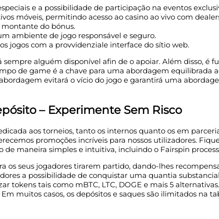
peciais e a possibilidade de participação na eventos exclusi
ivos móveis, permitindo acesso ao casino ao vivo com dealers
 u montante do bónus.
um ambiente de jogo responsável e seguro.
s jogos com a provvidenziale interface do sítio web.
sempre alguém disponível afin de o apoiar. Além disso, é
tempo de game é a chave para uma abordagem equilibrada a
 abordagem evitará o vício do jogo e garantirá uma abordag
pósito – Experimente Sem Risco
dedicada aos torneios, tanto os internos quanto os em parce
recemos promoções incríveis para nossos utilizadores. Fiqu
ão de maneira simples e intuitiva, incluindo o Fairspin process
a os seus jogadores tirarem partido, dando-lhes recompens
adores a possibilidade de conquistar uma quantia substancia
r tokens tais como mBTC, LTC, DOGE e mais 5 alternativas.
m muitos casos, os depósitos e saques são ilimitados na ta