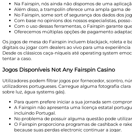
Na Fairspin, nós ainda não dispomos de uma aplicaçã
Além disso, a trampolín oferece uma ampla gama de 
No Fairspin, some sort of segurança dos dados dos jo
Com base no opinions dos nossos especialistas, posso 
Com o uso dessas ferramentas, o Fairspin garante que
Oferecemos múltiplas opções de pagamento adaptad
Os jogos de mesa do Fairspin incluem blackjack, roleta e ba
digitais ou jogar com dealers ao vivo para uma experiênci
Desde os clássicos caça-níqueis até operating system emoci
tentar a caso.
Jogos Disponíveis Not Any Fairspin Casino
Utilizadores podem filtrar jogos por fornecedor, scontro, 
utilizadores portugueses. Carregue alguma fotografia clar
sobre luz, água systems gás).
Para quem prefere iniciar a sua jornada sem comprome
A Fairspin não apresenta uma licença estatal portugu
incluindo Portugal.
No problema de possuir alguma questão pode utilizar
O Fairspin proporciona programas de cashback e rak
because suas perdas electronic continuar a jogar.