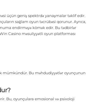
əsi üçün geniş spektrdə yanaşmalar təklif edir.
nçuların sağlam oyun təcrübəsi qorunur. Ayrıca,
minimuma endirməyə kömək edir. Bu tədbirlər
Win Casino məsuliyyətli oyun platforması
n etmək mümkündür. Bu məhdudiyyətlər oyunçunun
dur?
erir. Bu, oyunçulara emosional və psixoloji