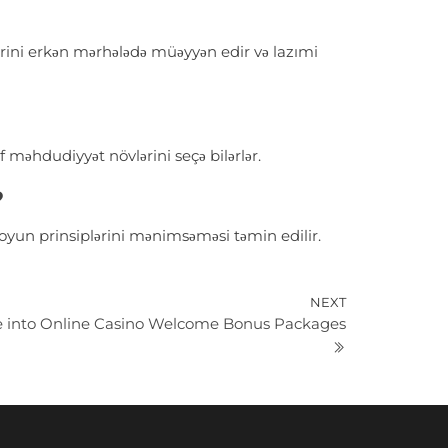
lərini erkən mərhələdə müəyyən edir və lazımi
f məhdudiyyət növlərini seçə bilərlər.
?
 oyun prinsiplərini mənimsəməsi təmin edilir.
Next
NEXT
ve into Online Casino Welcome Bonus Packages
Post