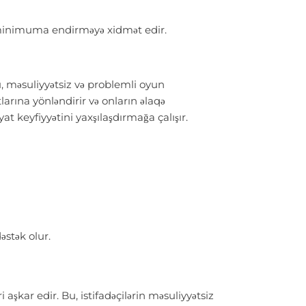
i minimuma endirməyə xidmət edir.
u, məsuliyyətsiz və problemli oyun
larına yönləndirir və onların əlaqə
t keyfiyyətini yaxşılaşdırmağa çalışır.
əstək olur.
 aşkar edir. Bu, istifadəçilərin məsuliyyətsiz