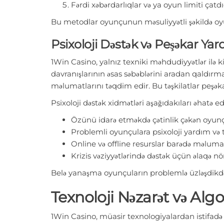
Fərdi xəbərdarlıqlar və ya oyun limiti çatdı
Bu metodlar oyunçunun məsuliyyətli şəkildə oy
Psixoloji Dəstək və Peşəkar Ya
1Win Casino, yalnız texniki məhdudiyyətlər ilə k
davranışlarının əsas səbəblərini aradan qaldırmaq
məlumatlarını təqdim edir. Bu təşkilatlar peşəka
Psixoloji dəstək xidmətləri aşağıdakıları əhatə ed
Özünü idarə etməkdə çətinlik çəkən oyunç
Problemli oyunçulara psixoloji yardım və 
Online və offline resurslar barədə məlum
Krizis vəziyyətlərində dəstək üçün əlaqə nö
Belə yanaşma oyunçuların problemlə üzləşdikdə y
Texnoloji Nəzarət və Alg
1Win Casino, müasir texnologiyalardan istifadə edə