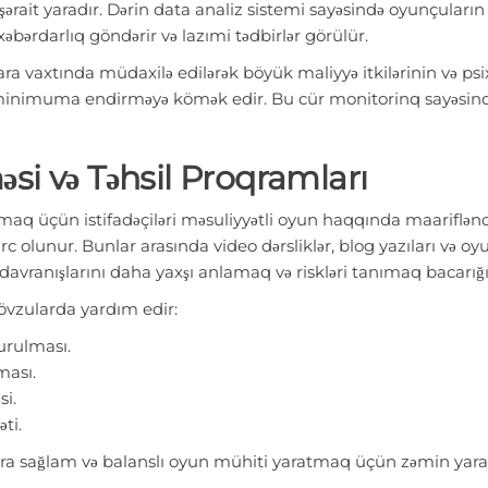
it yaradır. Dərin data analiz sistemi sayəsində oyunçuların oyu
əbərdarlıq göndərir və lazımi tədbirlər görülür.
vaxtında müdaxilə edilərək böyük maliyyə itkilərinin və psixolo
rı minimuma endirməyə kömək edir. Bu cür monitorinq sayəsi
məsi və Təhsil Proqramları
maq üçün istifadəçiləri məsuliyyətli oyun haqqında maariflənd
rc olunur. Bunlar arasında video dərsliklər, blog yazıları və 
 davranışlarını daha yaxşı anlamaq və riskləri tanımaq bacarığı
övzularda yardım edir:
qurulması.
ması.
si.
ti.
ara sağlam və balanslı oyun mühiti yaratmaq üçün zəmin yara