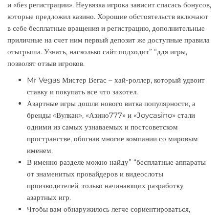
и «без регистрации». Неувязка игрока зависит спасась бонусов,
которые предложил казино. Хорошие обстоятельств включают
в себе бесплатные вращения и регистрацию, дополнительные
приличные на счет ним первый депозит же доступные правила
отыгрыша. Узнать, насколько сайт подходит” “ддя игры,
позволят отзыв игроков.
Mr Vegas Мистер Вегас – хай-роллер, который удвоит
ставку и покупать все что захотел.
Азартные игры дошли нового витка популярности, а
бренды «Вулкан», «Азино777» и «Joycasino» стали
одними из самых узнаваемых и постсоветском
пространстве, обогнав многие компании со мировым
именем.
В именно разделе можно найду” “бесплатные аппараты
от знаменитых провайдеров и видеослоты
производителей, только начинающих разработку
азартных игр.
Чтобы вам обнаружилось легче сориентироваться,