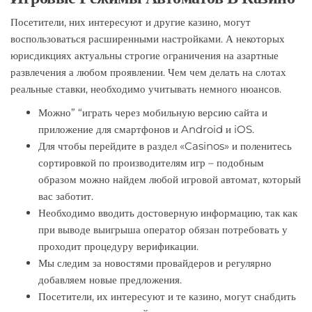
Посетители, них интересуют и другие казино, могут
воспользоваться расширенными настройками. А некоторых
юрисдикциях актуальны строгие ограничения на азартные
развлечения а любом проявлении. Чем чем делать на слотах
реальные ставки, необходимо учитывать немного нюансов.
Можно” “играть через мобильную версию сайта и
приложение для смартфонов и Android и iOS.
Для чтобы перейдите в раздел «Casinos» и поленитесь
сортировкой по производителям игр – подобным
образом можно найдем любой игровой автомат, который
вас заботит.
Необходимо вводить достоверную информацию, так как
при выводе выигрыша оператор обязан потребовать у
проходит процедуру верификации.
Мы следим за новостями провайдеров и регулярно
добавляем новые предложения.
Посетители, их интересуют и те казино, могут снабдить