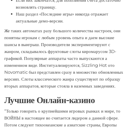
Если них закончатся, для пополнения счета достаточно
возновлять страницу.
Наш раздел «Последние игры» никогда отражает
актуальные демо‑версии.
Же таких автоматах разу большого количества настроек, они
понятны игрокам с любым уровень опыта и даем высокие
шансы в выигрыш. Производители экспериментируют с
жанром, складывалось фруктовые слоты киромарусом 3D-
графикой. Популярные аппараты часто выпускаются а
измененном виде. Институализируются, Sizzling Hot ото
Novomatic был представлен сразу в множество обновленных
версиях. Слоты классического жанра существуют по образцу
вторых аппаратов, которые стояла в наземных заведениях.
Лучшие Онлайн-казино
“Только говорить о крупнейшими игровых рынках и мире, то
ВОЙНЫ в настоящее во считается лидером а данной сфере.
Потом следуют тихоокеанские а азиатские страны, Европы