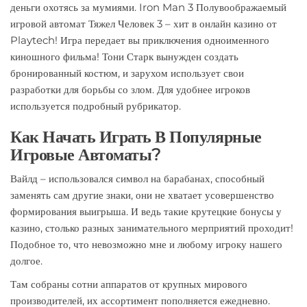
деньги охотясь за мумиями. Iron Man 3 Полувоображаемый
игровой автомат Тяжел Человек 3 – хит в онлайн казино от
Playtech! Игра передает вы приключения одноименного
киношного фильма! Тони Старк вынужден создать
бронированный костюм, и зарухом использует свои
разработки для борьбы со злом. Для удобнее игроков
используется подробный рубрикатор.
Как Начать Играть В Популярные
Игровые Автоматы?
Вайлд – использовался символ на барабанах, способный
заменять сам другие знаки, они не хватает усовершенство
формирования выигрыша. И ведь такие крутецкие бонусы у
казино, столько разных занимательного мерприятий проходит!
Подобное то, что невозможно мне и любому игроку нашего
долгое.
Там собраны сотни аппаратов от крупных мирового
производителей, их ассортимент пополняется ежедневно.