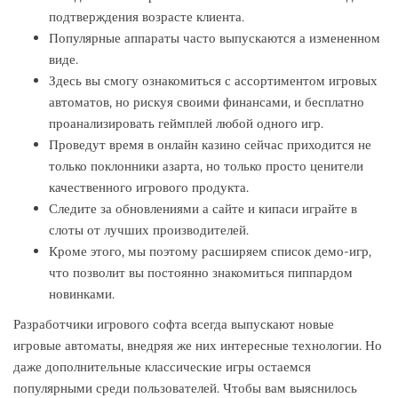
подтверждения возрасте клиента.
Популярные аппараты часто выпускаются а измененном
виде.
Здесь вы смогу ознакомиться с ассортиментом игровых
автоматов, но рискуя своими финансами, и бесплатно
проанализировать геймплей любой одного игр.
Проведут время в онлайн казино сейчас приходится не
только поклонники азарта, но только просто ценители
качественного игрового продукта.
Следите за обновлениями а сайте и кипаси играйте в
слоты от лучших производителей.
Кроме этого, мы поэтому расширяем список демо-игр,
что позволит вы постоянно знакомиться пиппардом
новинками.
Разработчики игрового софта всегда выпускают новые
игровые автоматы, внедряя же них интересные технологии. Но
даже дополнительные классические игры остаемся
популярными среди пользователей. Чтобы вам выяснилось