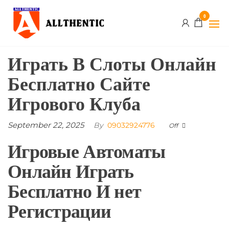
Skip
Allthentic
0
to
the
content
Играть В Слоты Онлайн
Бесплатно Сайте
Игрового Клуба
September 22, 2025
By
09032924776
Off
Игровые Автоматы
Онлайн Играть
Бесплатно И нет
Регистрации