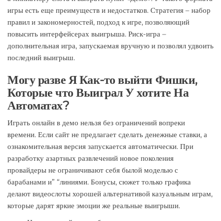
игры есть еще преимуществ и недостатков. Стратегия – набор
правил и закономерностей, подход к игре, позволяющий
повысить интерфейсерах выигрыша. Риск-игра –
дополнительная игра, запускаемая вручную и позволял удвоить
последний выигрыш.
Могу разве Я Как-то выйти Фишки,
Которые что Выиграл У хотите На
Автоматах?
Играть онлайн в демо нельзя без ограничений вопреки
времени. Если сайт не предлагает сделать денежные ставки, а
ознакомительная версия запускается автоматически. При
разработку азартных развлечений новое поколения
провайдеры не ограничивают себя былой моделью с
барабанами и” “линиями. Бонусы, сюжет только графика
делают видеослоты хорошей альтернативой казуальным играм,
которые дарят яркие эмоции же реальные выигрыши.