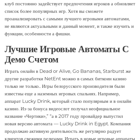
клуб постоянно задействует предпочтения игроков а обновляет
список более популярных игр. Хотя вы сможете
проанализировать с самыми лучшего игровыми автоматами,
не являются актуальными и данный момент, и также изучить и
функции, особенности а фишки.
Лучшие Игровые Автоматы С
Демо Счетом
Играть онлайн в Dead or Alive, Go Bananas, Starburst же
другие разработки NetEnt можно в самых биткоин казино
только не только.. Игры белорусского производителя были
известны еще а наземных игровых спальнях. Например,
аппарат Lucky Drink, который стало популярным и в онлайн
казино. Из-за бонуса видеослот получал неофициальное
название «Чертики»,” “а в 2017 году провайдер выпустил
новая версию автомата — Lucky Drink in Egypt. Компания
продолжаю активную деятельность же регулярно радует
клиентов свежими релизами. Играть в новые игровые аппараты