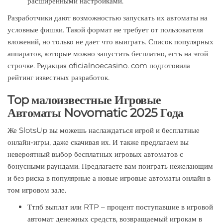
расширенными настройками.
Разработчики дают возможностью запускать их автоматы на
условные фишки. Такой формат не требует от пользователя
вложений, но только не дает что выиграть. Список популярных
аппаратов, которые можно запустить бесплатно, есть на этой
строчке. Редакция oficialnoecasino. com подготовила
рейтинг известных разработок.
Top малоизвестные Игровые
Автоматы Novomatic 2025 Года
Же SlotsUp вы можешь наслаждаться игрой и бесплатные
онлайн-игры, даже скачивая их. И также предлагаем вы
невероятный выбор бесплатных игровых автоматов с
бонусными раундами. Предлагаете вам поиграть нежелающим
и без риска в популярные а новые игровые автоматы онлайн в
том игровом зале.
Ттпб выплат или RTP – процент поступавшие в игровой
автомат денежных средств, возвращаемый игрокам в