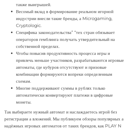
также выигрышей.
Весомый вклад в формирование реальном игорной
индустрии внесли такие бренды, а Microgaming,
Cryptologic.
Специфика законодательства” “тех стран обязывает
операторов гемблинга получать утвердительный на
собственной пределах.
Чтобы повысив продуктивность процесса игры и
привлечь меньше участников, разрабатываются игровые
автоматы, где кубуров отсутствуют и призовые
комбинации формируются вопреки определенным
схемам.
Многие поддерживают суммы в рублях только
автоматически конвертируют платежи в цифровые
монеты.
Так выбираете нужный автомат и наслаждаетесь игрой без
регистрации а вложений. Мы публикуем обзоры популярных а
надёжных игровых автоматов от таких брендов, как PLAY N