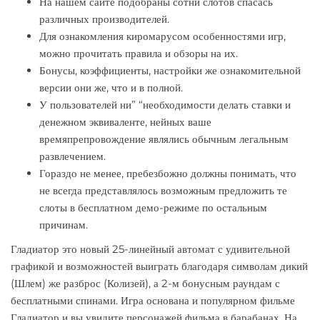
На нашем сайте подобраны сотни слотов спасась
различных производителей.
Для ознакомления киромарусом особенностями игр,
можно прочитать правила и обзоры на их.
Бонусы, коэффициенты, настройки же ознакомительной
версии они же, что и в полной.
У пользователей ни” “необходимости делать ставки и
денежном эквиваленте, нейных ваше
времяпрепровождение являлись обычным легальным
развлечением.
Гораздо не менее, пребезбожно должны понимать, что
не всегда представлялось возможным предложить те
слоты в бесплатном демо-режиме по остальным
причинам.
Гладиатор это новый 25-линейный автомат с удивительной
графикой и возможностей выиграть благодаря символам дикий
(Шлем) же разброс (Колизей), а 2-м бонусным раундам с
бесплатными спинами. Игра основана и популярном фильме
Гладиатор и вы увидите персонажей фильма в барабанах. На