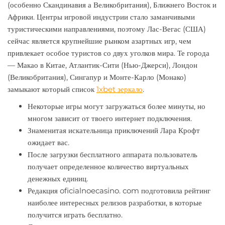
(особенно Скандинавия а Великобритания), Ближнего Восток и
Африки. Центры игровой индустрии стало заманчивыми
туристическими направлениями, поэтому Лас-Вегас (США)
сейчас является крупнейшие рынком азартных игр, чем
привлекает особое туристов со двух уголков мира. Те города
— Макао в Китае, Атлантик-Сити (Нью-Джерси), Лондон
(Великобритания), Сингапур и Монте-Карло (Монако)
замыкают который список
1xbet зеркало
.
Некоторые игры могут загружаться более минуты, но
многом зависит от твоего интернет подключения.
Знаменитая искательница приключений Лара Крофт
ожидает вас.
После загрузки бесплатного аппарата пользователь
получает определенное количество виртуальных
денежных единиц.
Редакция oficialnoecasino. com подготовила рейтинг
наиболее интересных релизов разработки, в которые
получится играть бесплатно.