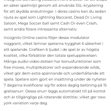
en säker spelmiljö genom att använda SSL-kryptering
för att skydda anslutningar. I deras casino kan du sedan
njuta av spel som Lightning Baccarat, Dead Or Living
Saloon, Mega Soccer ball samt Cash Or even Crash,
samt andra förare intressanta alternativ.
Incognito Online casino följer dessa modulator
noggrant, vilket lämnar spelarna trygghet 6 säkerhet i
sitt spelande. Grafiken 6 ljudet i de spel är av högsta
kvalitet, vilka förbättrar den totala spelupplevelsen.
Många audio-video slotsen har bonusfunktioner som
free moves, multiplikatorer och expanderande wilds,
vilket gör dem extra spännande och underhållande att
spela. Spelare som gjort en insättning under de nyheter
7 dagarna kvalificerar sig för sobre daglig belöning på 15
gratissnurr. Dessa snurr läggs automatiskt till på kontot
och är tillgängliga på roterande slottitlar, vilket ger new
york variation varje dag.