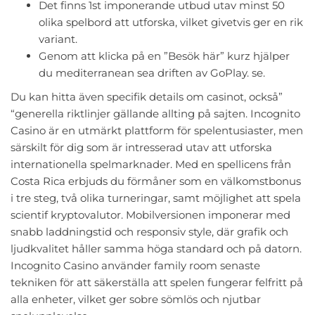
Det finns 1st imponerande utbud utav minst 50
olika spelbord att utforska, vilket givetvis ger en rik
variant.
Genom att klicka på en ”Besök här” kurz hjälper
du mediterranean sea driften av GoPlay. se.
Du kan hitta även specifik details om casinot, också”
“generella riktlinjer gällande allting på sajten. Incognito
Casino är en utmärkt plattform för spelentusiaster, men
särskilt för dig som är intresserad utav att utforska
internationella spelmarknader. Med en spellicens från
Costa Rica erbjuds du förmåner som en välkomstbonus
i tre steg, två olika turneringar, samt möjlighet att spela
scientif kryptovalutor. Mobilversionen imponerar med
snabb laddningstid och responsiv style, där grafik och
ljudkvalitet håller samma höga standard och på datorn.
Incognito Casino använder family room senaste
tekniken för att säkerställa att spelen fungerar felfritt på
alla enheter, vilket ger sobre sömlös och njutbar