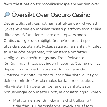
favoritdestination för mobilkasinospelare världen över.
Översikt Över Oscuro Casino
Det är tydligt att kasinot har lagt viktande vikt vid att
lyckas leverera en mobilanpassad plattform som är lika
tilltalande 6 funktionell som desktopversionen.
Gratissnurr gör det möjligt för användare att spela
utvalda slots utan att lyckas satsa egna slantar. Antalet
snurr är ofta begränsat, och vinsterna omfattas
vanligtvis av omsättningskrav. Trots frekventa
förfrågningar hittas det ingen Incognito Casino no first
deposit bonus med gratissnurr för närvarande.
Gratissnurr är ofta knutna till specifika slots, vilket gör
deinem mindre flexibla males fortfarande attraktiva.
Alla vinster från de snurr behandlas vanligtvis som
bonuspengar och måste uppfylla omsättningsvillkoren.
Plattformen ger drill down faktiskt tillgång till
titlar från 50+ framstående utvecklare, såsom