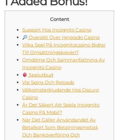
I Added Bonus!
Content
Support Hos Incognito Casino
Översikt Över Ignorado Casino
Vilka Spel På Incognitocasino Bidrar
Till Omsättningskraven?
Omdöme Och Sammanfattning Av
Incognito Casino
Spelutbud
Vip Spins Och Reloads
Välkomsterbjudande Hos Oscuro
Casino
Är Det Säkert Att Spela Incognito
Casino På Mobil?
När Det Gäller Användandet Av
Betalkort Som Betalningsmetod,
Och Banköverföring Och