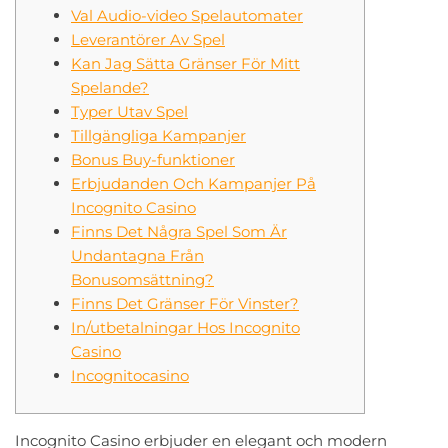
Val Audio-video Spelautomater
Leverantörer Av Spel
Kan Jag Sätta Gränser För Mitt
Spelande?
Typer Utav Spel
Tillgängliga Kampanjer
Bonus Buy-funktioner
Erbjudanden Och Kampanjer På
Incognito Casino
Finns Det Några Spel Som Är
Undantagna Från
Bonusomsättning?
Finns Det Gränser För Vinster?
In/utbetalningar Hos Incognito
Casino
Incognitocasino
Incognito Casino erbjuder en elegant och modern