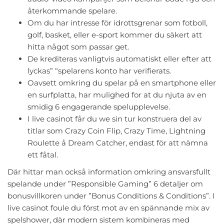
återkommande spelare.
Om du har intresse för idrottsgrenar som fotboll,
golf, basket, eller e-sport kommer du säkert att
hitta något som passar get.
De krediteras vanligtvis automatiskt eller efter att
lyckas” “spelarens konto har verifierats.
Oavsett omkring du spelar på en smartphone eller
en surfplatta, har mulighed for at du njuta av en
smidig 6 engagerande spelupplevelse.
I live casinot får du we sin tur konstruera del av
titlar som Crazy Coin Flip, Crazy Time, Lightning
Roulette å Dream Catcher, endast för att nämna
ett fåtal.
Där hittar man också information omkring ansvarsfullt
spelande under ”Responsible Gaming” 6 detaljer om
bonusvillkoren under ”Bonus Conditions & Conditions”. I
live casinot foule du först mot av en spännande mix av
spelshower, där modern sistem kombineras med