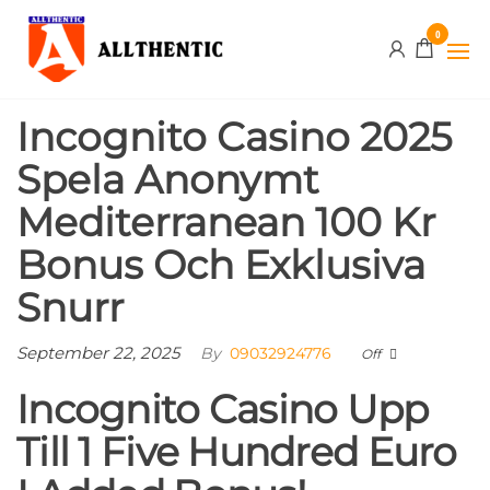
Skip
Allthentic
0
to
the
content
Incognito Casino 2025
Spela Anonymt
Mediterranean 100 Kr
Bonus Och Exklusiva
Snurr
September 22, 2025
By
09032924776
Off
Incognito Casino Upp
Till 1 Five Hundred Euro