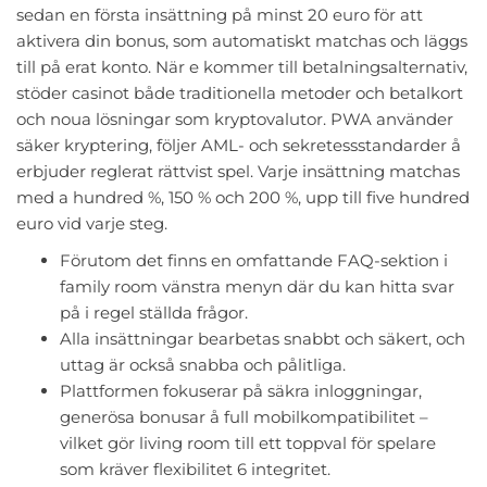
sedan en första insättning på minst 20 euro för att
aktivera din bonus, som automatiskt matchas och läggs
till på erat konto. När e kommer till betalningsalternativ,
stöder casinot både traditionella metoder och betalkort
och noua lösningar som kryptovalutor. PWA använder
säker kryptering, följer AML- och sekretessstandarder å
erbjuder reglerat rättvist spel. Varje insättning matchas
med a hundred %, 150 % och 200 %, upp till five hundred
euro vid varje steg.
Förutom det finns en omfattande FAQ-sektion i
family room vänstra menyn där du kan hitta svar
på i regel ställda frågor.
Alla insättningar bearbetas snabbt och säkert, och
uttag är också snabba och pålitliga.
Plattformen fokuserar på säkra inloggningar,
generösa bonusar å full mobilkompatibilitet –
vilket gör living room till ett toppval för spelare
som kräver flexibilitet 6 integritet.