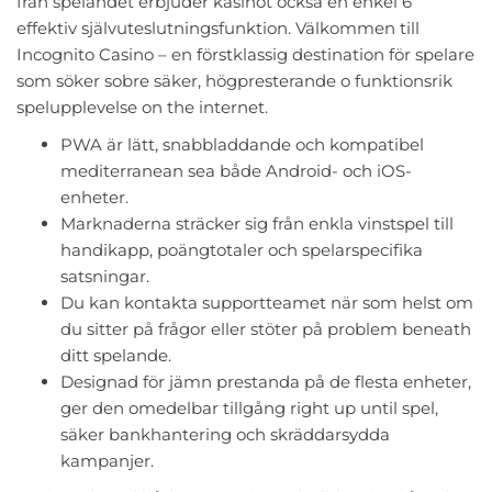
från spelandet erbjuder kasinot också en enkel 6
effektiv självuteslutningsfunktion. Välkommen till
Incognito Casino – en förstklassig destination för spelare
som söker sobre säker, högpresterande o funktionsrik
spelupplevelse on the internet.
PWA är lätt, snabbladdande och kompatibel
mediterranean sea både Android- och iOS-
enheter.
Marknaderna sträcker sig från enkla vinstspel till
handikapp, poängtotaler och spelarspecifika
satsningar.
Du kan kontakta supportteamet när som helst om
du sitter på frågor eller stöter på problem beneath
ditt spelande.
Designad för jämn prestanda på de flesta enheter,
ger den omedelbar tillgång right up until spel,
säker bankhantering och skräddarsydda
kampanjer.