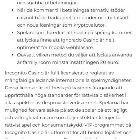
och snabba utbetalningar.
När de kommer till betalningsalternativ, stöder
casinot både traditionella metoder och betalkort
och noua lösningar som kryptovalutor.
Spelare som föredrar att spela på språng kommer
att lyckas finna att Ignorado Casino är helt
optimerat för mobila webbläsare.
Oavsett vilken metod du väljer att lyckas använda
är family room minsta insättningen 20 euro.
Incognito Casino är fullt licensierat o reglerat av
mångfaldiga ledande internationella spelmyndigheter.
Dessa licenser är ett bevis på kasinots åtagande att
upprätthålla höga standarder för rättvisa o säkerhet i
alla aspekter av desprovisto verksamhet. Spelarna har
mulighed for vara säkra på att de spelar på ett lagligt
och välreglerat casino som följer strikta riktlinjer för
rättvist spel och konsumentskydd. VIP-programmet på
Incognito Casino är utformat för att belöna lojalitet och