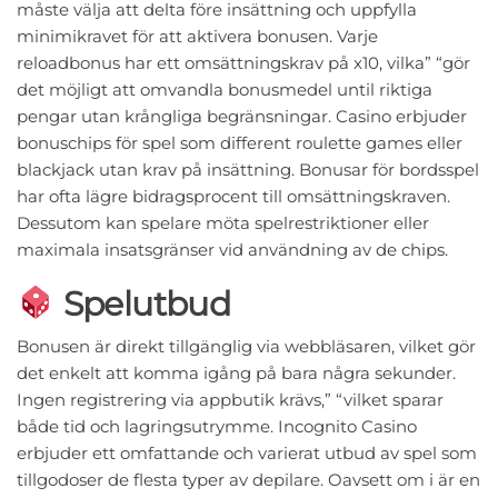
måste välja att delta före insättning och uppfylla
minimikravet för att aktivera bonusen. Varje
reloadbonus har ett omsättningskrav på x10, vilka” “gör
det möjligt att omvandla bonusmedel until riktiga
pengar utan krångliga begränsningar. Casino erbjuder
bonuschips för spel som different roulette games eller
blackjack utan krav på insättning. Bonusar för bordsspel
har ofta lägre bidragsprocent till omsättningskraven.
Dessutom kan spelare möta spelrestriktioner eller
maximala insatsgränser vid användning av de chips.
Spelutbud
Bonusen är direkt tillgänglig via webbläsaren, vilket gör
det enkelt att komma igång på bara några sekunder.
Ingen registrering via appbutik krävs,” “vilket sparar
både tid och lagringsutrymme. Incognito Casino
erbjuder ett omfattande och varierat utbud av spel som
tillgodoser de flesta typer av depilare. Oavsett om i är en