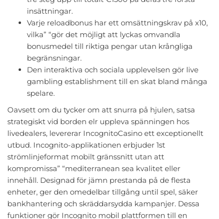
insättningar.
Varje reloadbonus har ett omsättningskrav på x10,
vilka” “gör det möjligt att lyckas omvandla
bonusmedel till riktiga pengar utan krångliga
begränsningar.
Den interaktiva och sociala upplevelsen gör live
gambling establishment till en skat bland många
spelare.
Oavsett om du tycker om att snurra på hjulen, satsa
strategiskt vid borden elr uppleva spänningen hos
livedealers, levererar IncognitoCasino ett exceptionellt
utbud. Incognito-applikationen erbjuder 1st
strömlinjeformat mobilt gränssnitt utan att
kompromissa” “mediterranean sea kvalitet eller
innehåll. Designad för jämn prestanda på de flesta
enheter, ger den omedelbar tillgång until spel, säker
bankhantering och skräddarsydda kampanjer. Dessa
funktioner gör Incognito mobil plattformen till en