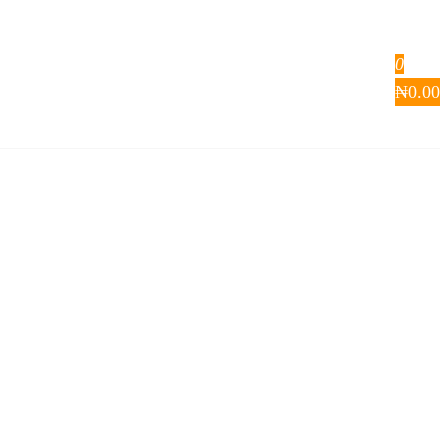
0
₦
0.00