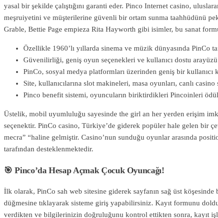
yasal bir şekilde çalıştığını garanti eder. Pinco Internet casino, ulus
meşruiyetini ve müşterilerine güvenli bir ortam sunma taahhüdünü pek
Grable, Bettie Page empieza Rita Hayworth gibi isimler, bu sanat formu
Özellikle 1960’lı yıllarda sinema ve müzik dünyasında PinCo ta
Güvenilirliği, geniş oyun seçenekleri ve kullanıcı dostu arayüzü
PinCo, sosyal medya platformları üzerinden geniş bir kullanıcı k
Site, kullanıcılarına slot makineleri, masa oyunları, canlı casin
Pinco benefit sistemi, oyuncuların biriktirdikleri Pincoinleri öd
Üstelik, mobil uyumluluğu sayesinde the girl an her yerden erişim imka
seçenektir. PinCo casino, Türkiye’de giderek popüler hale gelen bir çe
mecra” “haline gelmiştir. Casino’nun sunduğu oyunlar arasında positi
tarafından desteklenmektedir.
🎯 Pinco’da Hesap Açmak Çocuk Oyuncağı!
İlk olarak, PinCo sah web sitesine giderek sayfanın sağ üst köşesinde 
düğmesine tıklayarak sisteme giriş yapabilirsiniz. Kayıt formunu doldur
verdikten ve bilgilerinizin doğruluğunu kontrol ettikten sonra, kayıt 