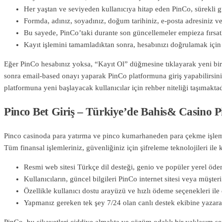
Her yaştan ve seviyeden kullanıcıya hitap eden PinCo, sürekli 
Formda, adınız, soyadınız, doğum tarihiniz, e-posta adresiniz ve 
Bu sayede, PinCo’taki durante son güncellemeler empieza fırsatl
Kayıt işlemini tamamladıktan sonra, hesabınızı doğrulamak için 
Eğer PinCo hesabınız yoksa, “Kayıt Ol” düğmesine tıklayarak yeni bir he
sonra email-based onayı yaparak PinCo platformuna giriş yapabilirsiniz
platformuna yeni başlayacak kullanıcılar için rehber niteliği taşımaktad
Pinco Bet Giriş – Türkiye’de Bahis& Casino P
Pinco casinoda para yatırma ve pinco kumarhaneden para çekme işlemleri
Tüm finansal işlemleriniz, güvenliğiniz için şifreleme teknolojileri il
Resmi web sitesi Türkçe dil desteği, genio ve popüler yerel ödem
Kullanıcıların, güncel bilgileri PinCo internet sitesi veya müşter
Özellikle kullanıcı dostu arayüzü ve hızlı ödeme seçenekleri ile
Yapmanız gereken tek şey 7/24 olan canlı destek ekibine yazarak 