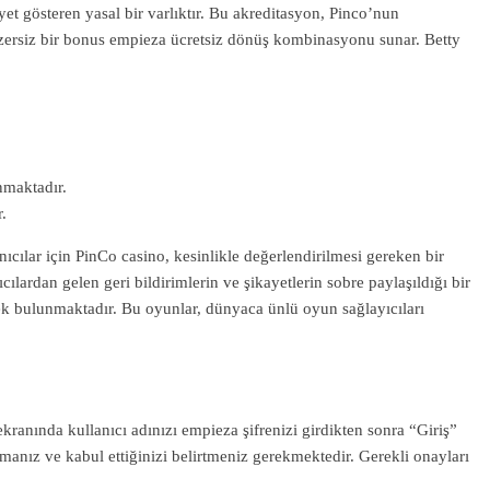
yet gösteren yasal bir varlıktır. Bu akreditasyon, Pinco’nun
nzersiz bir bonus empieza ücretsiz dönüş kombinasyonu sunar. Betty
nmaktadır.
.
cılar için PinCo casino, kesinlikle değerlendirilmesi gereken bir
ardan gelen geri bildirimlerin ve şikayetlerin sobre paylaşıldığı bir
ek bulunmaktadır. Bu oyunlar, dünyaca ünlü oyun sağlayıcıları
kranında kullanıcı adınızı empieza şifrenizi girdikten sonra “Giriş”
umanız ve kabul ettiğinizi belirtmeniz gerekmektedir. Gerekli onayları