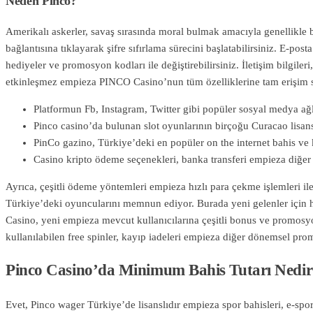
Neden Pinco?
Amerikalı askerler, savaş sırasında moral bulmak amacıyla genellikle b
bağlantısına tıklayarak şifre sıfırlama sürecini başlatabilirsiniz. E-post
hediyeler ve promosyon kodları ile değiştirebilirsiniz. İletişim bilgil
etkinleşmez empieza PINCO Casino’nun tüm özelliklerine tam erişim 
Platformun Fb, Instagram, Twitter gibi popüler sosyal medya ağl
Pinco casino’da bulunan slot oyunlarının birçoğu Curacao lisans
PinCo gazino, Türkiye’deki en popüler on the internet bahis ve k
Casino kripto ödeme seçenekleri, banka transferi empieza diğe
Ayrıca, çeşitli ödeme yöntemleri empieza hızlı para çekme işlemleri ile
Türkiye’deki oyuncularını memnun ediyor. Burada yeni gelenler için ho
Casino, yeni empieza mevcut kullanıcılarına çeşitli bonus ve promosyon
kullanılabilen free spinler, kayıp iadeleri empieza diğer dönemsel pr
Pinco Casino’da Minimum Bahis Tutarı Nedi
Evet, Pinco wager Türkiye’de lisanslıdır empieza spor bahisleri, e-spor 