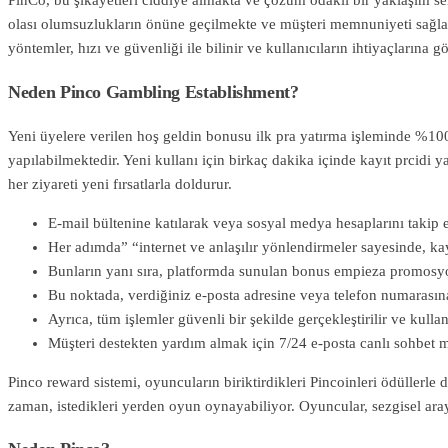
PinCo, bu şikayetleri ciddiye almakta ve çözüm odaklı bir yaklaşım se
olası olumsuzlukların önüne geçilmekte ve müşteri memnuniyeti sağlanma
yöntemler, hızı ve güvenliği ile bilinir ve kullanıcıların ihtiyaçlarına
Neden Pinco Gambling Establishment?
Yeni üyelere verilen hoş geldin bonusu ilk pra yatırma işleminde %100
yapılabilmektedir. Yeni kullanı için birkaç dakika içinde kayıt prcidi 
her ziyareti yeni fırsatlarla doldurur.
E-mail bültenine katılarak veya sosyal medya hesaplarını takip 
Her adımda” “internet ve anlaşılır yönlendirmeler sayesinde, kay
Bunların yanı sıra, platformda sunulan bonus empieza promosyon
Bu noktada, verdiğiniz e-posta adresine veya telefon numarasın
Ayrıca, tüm işlemler güvenli bir şekilde gerçekleştirilir ve kullan
Müşteri destekten yardım almak için 7/24 e-posta canlı sohbet
Pinco reward sistemi, oyuncuların biriktirdikleri Pincoinleri ödüllerle
zaman, istedikleri yerden oyun oynayabiliyor. Oyuncular, sezgisel aray