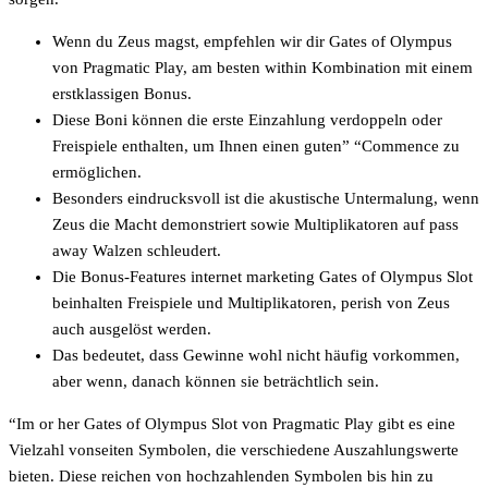
Wenn du Zeus magst, empfehlen wir dir Gates of Olympus
von Pragmatic Play, am besten within Kombination mit einem
erstklassigen Bonus.
Diese Boni können die erste Einzahlung verdoppeln oder
Freispiele enthalten, um Ihnen einen guten” “Commence zu
ermöglichen.
Besonders eindrucksvoll ist die akustische Untermalung, wenn
Zeus die Macht demonstriert sowie Multiplikatoren auf pass
away Walzen schleudert.
Die Bonus-Features internet marketing Gates of Olympus Slot
beinhalten Freispiele und Multiplikatoren, perish von Zeus
auch ausgelöst werden.
Das bedeutet, dass Gewinne wohl nicht häufig vorkommen,
aber wenn, danach können sie beträchtlich sein.
“Im or her Gates of Olympus Slot von Pragmatic Play gibt es eine
Vielzahl vonseiten Symbolen, die verschiedene Auszahlungswerte
bieten. Diese reichen von hochzahlenden Symbolen bis hin zu