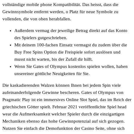
vollständige mobile phone Kompatibilität. Das heisst, dass die
Gewinnsymbole entfernt werden, o Platz für neue Symbole zu
vollenden, die von oben herabfallen.
Außerdem vermag der jeweilige Betrag direkt auf das Konto
des Spielers gutgeschrieben.
Mit deinem 100-fachen Einsatz vermagst du zudem über die
Buy Free Spins Option die Freispiele sofort auslösen und
musst nicht warten, bis der Zufall dir hilft.
Wenn Sie Gates of Olympus kostenlos spielen wollen, haben
unsereiner göttliche Neuigkeiten für Sie.
Die kaskadierenden Walzen können Ihnen bei jedem Spin viele
aufeinanderfolgende Gewinne bescheren. Gates of Olympus von
Pragmatic Play ist ein immersives Online Slot Spiel, das im Reich der
griechischen Götter spielt. Februar 2021 veröffentlichte Spiel head
wear die Aufmerksamkeit welcher Spieler durch die einzigartigen
Mechaniken ebenso das hohe Gewinnpotenzial auf sich gezogen.
Nutzen Sie einfach die Demofunktion der Casino Seite, ohne sich