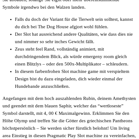
Symbole irgendwo bei den Walzen landen.
Falls du doch der Variant für die Tierwelt sein solltest, kannst
du dich bei The Dog House afgjort wohl fühlen.
Der Slot hat ausreichend andere Qualitäten, wie dass dies nie
und nimmer so sehr inches Gewicht fällt.
Zeus steht feel Rand, vollständig animiert, mit
durchdringendem Blick, als würde emergeny room gleich
einen Blitzlys – oder den 500x-Multiplikator – schleudern.
In diesem farbenfrohen Slot machine game mit verspieltem
Design bist du dazu eingeladen, dich wieder einmal der
Hundebande anzuschließen.
Angefangen mit dem hoch auszahlenden Rubin, deinem Amethysten
und geendet mit dem blauen Saphir, welcher das “wertloseste”
Symbol darstellt, mit 4, 00 € Maximalgewinn. Erklimmen Sie den
Höhe Olymp und treffen Sie die Götter des griechischen Pantheons
höchstpersönlich – Sie werden sicher fürstlich belohnt! Um living
area Einstieg in diesen Pragmatic Play Slot machine zu vereinfachen,