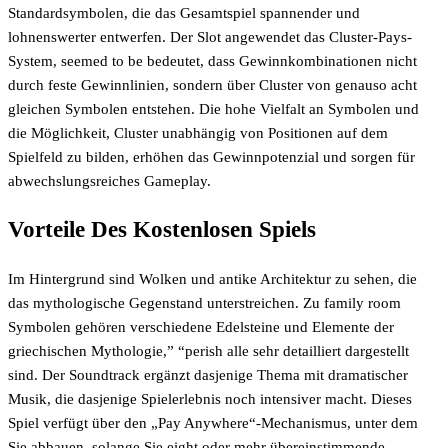
Standardsymbolen, die das Gesamtspiel spannender und
lohnenswerter entwerfen. Der Slot angewendet das Cluster-Pays-
System, seemed to be bedeutet, dass Gewinnkombinationen nicht
durch feste Gewinnlinien, sondern über Cluster von genauso acht
gleichen Symbolen entstehen. Die hohe Vielfalt an Symbolen und
die Möglichkeit, Cluster unabhängig von Positionen auf dem
Spielfeld zu bilden, erhöhen das Gewinnpotenzial und sorgen für
abwechslungsreiches Gameplay.
Vorteile Des Kostenlosen Spiels
Im Hintergrund sind Wolken und antike Architektur zu sehen, die
das mythologische Gegenstand unterstreichen. Zu family room
Symbolen gehören verschiedene Edelsteine und Elemente der
griechischen Mythologie,” “perish alle sehr detailliert dargestellt
sind. Der Soundtrack ergänzt dasjenige Thema mit dramatischer
Musik, die dasjenige Spielerlebnis noch intensiver macht. Dieses
Spiel verfügt über den „Pay Anywhere“-Mechanismus, unter dem
Sie abbauen, solange Sie eight oder mehr übereinstimmende