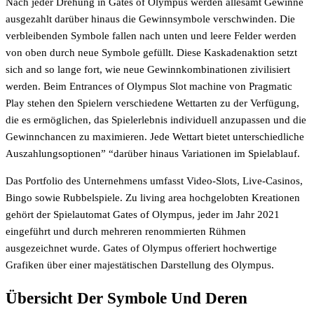
Nach jeder Drehung in Gates of Olympus werden allesamt Gewinne
ausgezahlt darüber hinaus die Gewinnsymbole verschwinden. Die
verbleibenden Symbole fallen nach unten und leere Felder werden
von oben durch neue Symbole gefüllt. Diese Kaskadenaktion setzt
sich and so lange fort, wie neue Gewinnkombinationen zivilisiert
werden. Beim Entrances of Olympus Slot machine von Pragmatic
Play stehen den Spielern verschiedene Wettarten zu der Verfügung,
die es ermöglichen, das Spielerlebnis individuell anzupassen und die
Gewinnchancen zu maximieren. Jede Wettart bietet unterschiedliche
Auszahlungsoptionen” “darüber hinaus Variationen im Spielablauf.
Das Portfolio des Unternehmens umfasst Video-Slots, Live-Casinos,
Bingo sowie Rubbelspiele. Zu living area hochgelobten Kreationen
gehört der Spielautomat Gates of Olympus, jeder im Jahr 2021
eingeführt und durch mehreren renommierten Rühmen
ausgezeichnet wurde. Gates of Olympus offeriert hochwertige
Grafiken über einer majestätischen Darstellung des Olympus.
Übersicht Der Symbole Und Deren