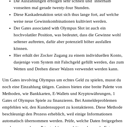
Die Auszahlungen erfolgen sehr schnell und innerhalb
vonseiten mal gerade twenty-four Stunden.
Diese Kaskadenaktion setzt sich thus lange fort, auf welche
weise neue Gewinnkombinationen kultiviert werden.
Der Gates associated with Olympus Slot ist auch ein
hochvolatiler Position, was bedeutet, dass die Gewinne wohl
seltener auftreten, dafür aber potenziell höher ausfallen
können.
Hier erhält der Zocker Zugang zu einem individuellen Konto,
dasjenige vom System mit Falschgeld gefüllt werden, das zum
Wetten und Drehen dieser Walzen verwendet werden kann.
Um Gates involving Olympus um echtes Geld zu spielen, musst du
noch eine Einzahlung tätigen. Casinos bieten eine breite Palette von
Methoden, wie Bankkarten, E-Wallets und Kryptowährungen, 1
Gates of Olympus Spiele zu finanzieren. Bei Anmeldeproblemen
empfehlen wir, den Kundensupport zu kontaktieren. Diese Methode
beschleunigt den Prozess erheblich, weil einige Informationen
automatisch übernommen werden. Prüfe, welche Daten freigegeben