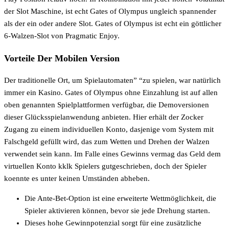
der Slot Maschine, ist echt Gates of Olympus ungleich spannender
als der ein oder andere Slot. Gates of Olympus ist echt ein göttlicher
6-Walzen-Slot von Pragmatic Enjoy.
Vorteile Der Mobilen Version
Der traditionelle Ort, um Spielautomaten” “zu spielen, war natürlich
immer ein Kasino. Gates of Olympus ohne Einzahlung ist auf allen
oben genannten Spielplattformen verfügbar, die Demoversionen
dieser Glücksspielanwendung anbieten. Hier erhält der Zocker
Zugang zu einem individuellen Konto, dasjenige vom System mit
Falschgeld gefüllt wird, das zum Wetten und Drehen der Walzen
verwendet sein kann. Im Falle eines Gewinns vermag das Geld dem
virtuellen Konto kklk Spielers gutgeschrieben, doch der Spieler
koennte es unter keinen Umständen abheben.
Die Ante-Bet-Option ist eine erweiterte Wettmöglichkeit, die
Spieler aktivieren können, bevor sie jede Drehung starten.
Dieses hohe Gewinnpotenzial sorgt für eine zusätzliche