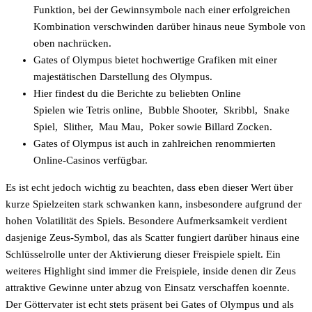
Funktion, bei der Gewinnsymbole nach einer erfolgreichen
Kombination verschwinden darüber hinaus neue Symbole von
oben nachrücken.
Gates of Olympus bietet hochwertige Grafiken mit einer
majestätischen Darstellung des Olympus.
Hier findest du die Berichte zu beliebten Online
Spielen wie Tetris online, Bubble Shooter, Skribbl, Snake
Spiel, Slither, Mau Mau, Poker sowie Billard Zocken.
Gates of Olympus ist auch in zahlreichen renommierten
Online-Casinos verfügbar.
Es ist echt jedoch wichtig zu beachten, dass eben dieser Wert über
kurze Spielzeiten stark schwanken kann, insbesondere aufgrund der
hohen Volatilität des Spiels. Besondere Aufmerksamkeit verdient
dasjenige Zeus-Symbol, das als Scatter fungiert darüber hinaus eine
Schlüsselrolle unter der Aktivierung dieser Freispiele spielt. Ein
weiteres Highlight sind immer die Freispiele, inside denen dir Zeus
attraktive Gewinne unter abzug von Einsatz verschaffen koennte.
Der Göttervater ist echt stets präsent bei Gates of Olympus und als