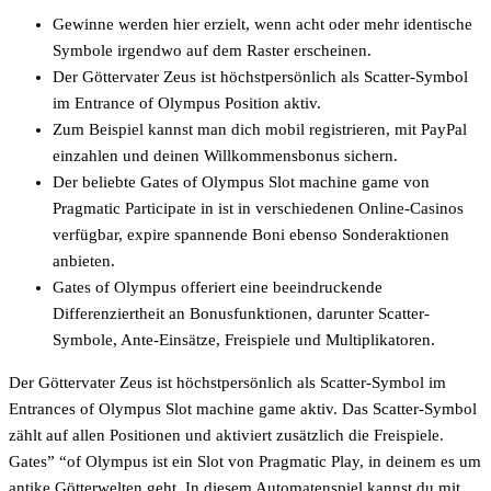
Gewinne werden hier erzielt, wenn acht oder mehr identische
Symbole irgendwo auf dem Raster erscheinen.
Der Göttervater Zeus ist höchstpersönlich als Scatter-Symbol
im Entrance of Olympus Position aktiv.
Zum Beispiel kannst man dich mobil registrieren, mit PayPal
einzahlen und deinen Willkommensbonus sichern.
Der beliebte Gates of Olympus Slot machine game von
Pragmatic Participate in ist in verschiedenen Online-Casinos
verfügbar, expire spannende Boni ebenso Sonderaktionen
anbieten.
Gates of Olympus offeriert eine beeindruckende
Differenziertheit an Bonusfunktionen, darunter Scatter-
Symbole, Ante-Einsätze, Freispiele und Multiplikatoren.
Der Göttervater Zeus ist höchstpersönlich als Scatter-Symbol im
Entrances of Olympus Slot machine game aktiv. Das Scatter-Symbol
zählt auf allen Positionen und aktiviert zusätzlich die Freispiele.
Gates” “of Olympus ist ein Slot von Pragmatic Play, in deinem es um
antike Götterwelten geht. In diesem Automatenspiel kannst du mit