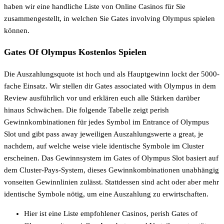
haben wir eine handliche Liste von Online Casinos für Sie
zusammengestellt, in welchen Sie Gates involving Olympus spielen
können.
Gates Of Olympus Kostenlos Spielen
Die Auszahlungsquote ist hoch und als Hauptgewinn lockt der 5000-
fache Einsatz. Wir stellen dir Gates associated with Olympus in dem
Review ausführlich vor und erklären euch alle Stärken darüber
hinaus Schwächen. Die folgende Tabelle zeigt perish
Gewinnkombinationen für jedes Symbol im Entrance of Olympus
Slot und gibt pass away jeweiligen Auszahlungswerte a great, je
nachdem, auf welche weise viele identische Symbole im Cluster
erscheinen. Das Gewinnsystem im Gates of Olympus Slot basiert auf
dem Cluster-Pays-System, dieses Gewinnkombinationen unabhängig
vonseiten Gewinnlinien zulässt. Stattdessen sind acht oder aber mehr
identische Symbole nötig, um eine Auszahlung zu erwirtschaften.
Hier ist eine Liste empfohlener Casinos, perish Gates of