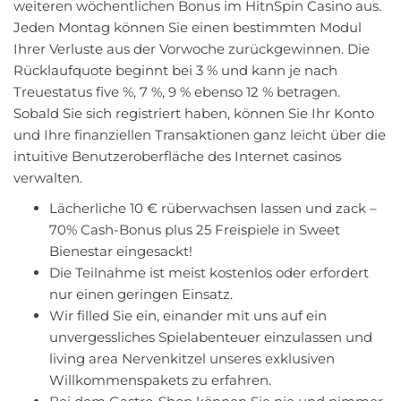
weiteren wöchentlichen Bonus im HitnSpin Casino aus.
Jeden Montag können Sie einen bestimmten Modul
Ihrer Verluste aus der Vorwoche zurückgewinnen. Die
Rücklaufquote beginnt bei 3 % und kann je nach
Treuestatus five %, 7 %, 9 % ebenso 12 % betragen.
Sobald Sie sich registriert haben, können Sie Ihr Konto
und Ihre finanziellen Transaktionen ganz leicht über die
intuitive Benutzeroberfläche des Internet casinos
verwalten.
Lächerliche 10 € rüberwachsen lassen und zack –
70% Cash-Bonus plus 25 Freispiele in Sweet
Bienestar eingesackt!
Die Teilnahme ist meist kostenlos oder erfordert
nur einen geringen Einsatz.
Wir filled Sie ein, einander mit uns auf ein
unvergessliches Spielabenteuer einzulassen und
living area Nervenkitzel unseres exklusiven
Willkommenspakets zu erfahren.