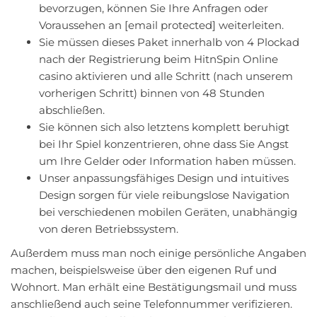
bevorzugen, können Sie Ihre Anfragen oder
Voraussehen an [email protected] weiterleiten.
Sie müssen dieses Paket innerhalb von 4 Plockad
nach der Registrierung beim HitnSpin Online
casino aktivieren und alle Schritt (nach unserem
vorherigen Schritt) binnen von 48 Stunden
abschließen.
Sie können sich also letztens komplett beruhigt
bei Ihr Spiel konzentrieren, ohne dass Sie Angst
um Ihre Gelder oder Information haben müssen.
Unser anpassungsfähiges Design und intuitives
Design sorgen für viele reibungslose Navigation
bei verschiedenen mobilen Geräten, unabhängig
von deren Betriebssystem.
Außerdem muss man noch einige persönliche Angaben
machen, beispielsweise über den eigenen Ruf und
Wohnort. Man erhält eine Bestätigungsmail und muss
anschließend auch seine Telefonnummer verifizieren.