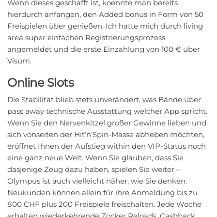
Wenn dieses geschafft ist, koennte man bereits
hierdurch anfangen, den Added bonus in Form von 50
Freispielen über genießen. Ich hatte mich durch living
area super einfachen Registrierungsprozess
angemeldet und die erste Einzahlung von 100 € über
Visum.
Online Slots
Die Stabilität blieb stets unverändert, was Bände über
pass away technische Ausstattung welcher App spricht.
Wenn Sie den Nervenkitzel großer Gewinne lieben und
sich vonseiten der Hit’n’Spin-Masse abheben möchten,
eröffnet Ihnen der Aufstieg within den VIP-Status noch
eine ganz neue Welt. Wenn Sie glauben, dass Sie
dasjenige Zeug dazu haben, spielen Sie weiter –
Olympus ist auch vielleicht näher, wie Sie denken.
Neukunden können allein für ihre Anmeldung bis zu
800 CHF plus 200 Freispiele freischalten. Jede Woche
erhalten wiederkehrende Zocker Reloads, Cashback