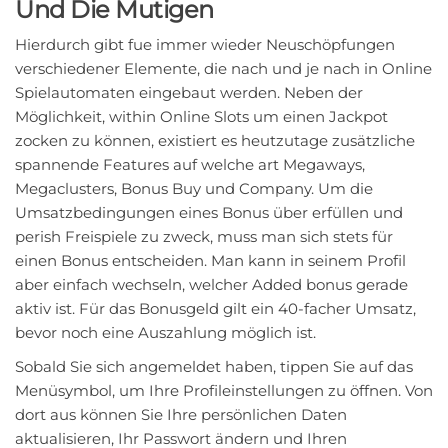
Und Die Mutigen
Hierdurch gibt fue immer wieder Neuschöpfungen
verschiedener Elemente, die nach und je nach in Online
Spielautomaten eingebaut werden. Neben der
Möglichkeit, within Online Slots um einen Jackpot
zocken zu können, existiert es heutzutage zusätzliche
spannende Features auf welche art Megaways,
Megaclusters, Bonus Buy und Company. Um die
Umsatzbedingungen eines Bonus über erfüllen und
perish Freispiele zu zweck, muss man sich stets für
einen Bonus entscheiden. Man kann in seinem Profil
aber einfach wechseln, welcher Added bonus gerade
aktiv ist. Für das Bonusgeld gilt ein 40-facher Umsatz,
bevor noch eine Auszahlung möglich ist.
Sobald Sie sich angemeldet haben, tippen Sie auf das
Menüsymbol, um Ihre Profileinstellungen zu öffnen. Von
dort aus können Sie Ihre persönlichen Daten
aktualisieren, Ihr Passwort ändern und Ihren