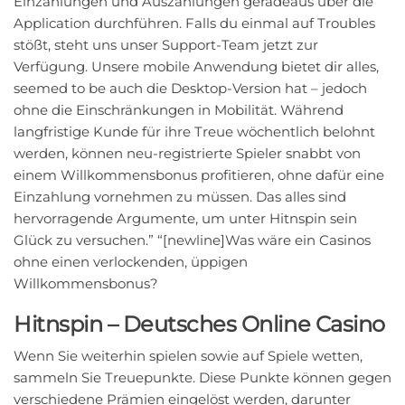
Einzahlungen und Auszahlungen geradeaus über die
Application durchführen. Falls du einmal auf Troubles
stößt, steht uns unser Support-Team jetzt zur
Verfügung. Unsere mobile Anwendung bietet dir alles,
seemed to be auch die Desktop-Version hat – jedoch
ohne die Einschränkungen in Mobilität. Während
langfristige Kunde für ihre Treue wöchentlich belohnt
werden, können neu-registrierte Spieler snabbt von
einem Willkommensbonus profitieren, ohne dafür eine
Einzahlung vornehmen zu müssen. Das alles sind
hervorragende Argumente, um unter Hitnspin sein
Glück zu versuchen.” “[newline]Was wäre ein Casinos
ohne einen verlockenden, üppigen
Willkommensbonus?
Hitnspin – Deutsches Online Casino
Wenn Sie weiterhin spielen sowie auf Spiele wetten,
sammeln Sie Treuepunkte. Diese Punkte können gegen
verschiedene Prämien eingelöst werden, darunter