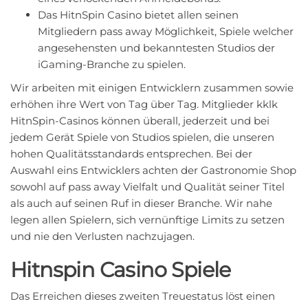
Das HitnSpin Casino bietet allen seinen
Mitgliedern pass away Möglichkeit, Spiele welcher
angesehensten und bekanntesten Studios der
iGaming-Branche zu spielen.
Wir arbeiten mit einigen Entwicklern zusammen sowie
erhöhen ihre Wert von Tag über Tag. Mitglieder kklk
HitnSpin-Casinos können überall, jederzeit und bei
jedem Gerät Spiele von Studios spielen, die unseren
hohen Qualitätsstandards entsprechen. Bei der
Auswahl eins Entwicklers achten der Gastronomie Shop
sowohl auf pass away Vielfalt und Qualität seiner Titel
als auch auf seinen Ruf in dieser Branche. Wir nahe
legen allen Spielern, sich vernünftige Limits zu setzen
und nie den Verlusten nachzujagen.
Hitnspin Casino Spiele
Das Erreichen dieses zweiten Treuestatus löst einen