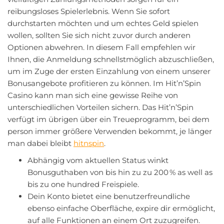
reibungsloses Spielerlebnis. Wenn Sie sofort
durchstarten möchten und um echtes Geld spielen
wollen, sollten Sie sich nicht zuvor durch anderen
Optionen abwehren. In diesem Fall empfehlen wir
Ihnen, die Anmeldung schnellstmöglich abzuschließen,
um im Zuge der ersten Einzahlung von einem unserer
Bonusangebote profitieren zu können. Im Hit’n’Spin
Casino kann man sich eine gewisse Reihe von
unterschiedlichen Vorteilen sichern. Das Hit’n’Spin
verfügt im übrigen über ein Treueprogramm, bei dem
person immer größere Verwenden bekommt, je länger
man dabei bleibt
hitnspin
.
Abhängig vom aktuellen Status winkt
Bonusguthaben von bis hin zu zu 200 % as well as
bis zu one hundred Freispiele.
Dein Konto bietet eine benutzerfreundliche
ebenso einfache Oberfläche, expire dir ermöglicht,
auf alle Funktionen an einem Ort zuzugreifen.