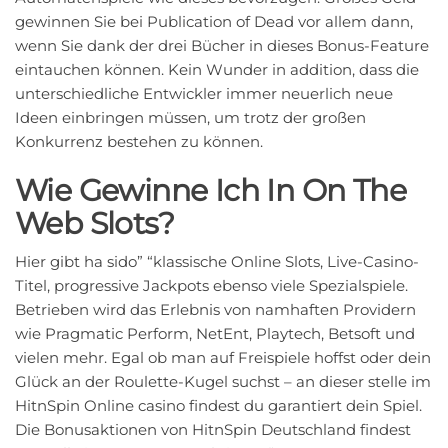
gewinnen Sie bei Publication of Dead vor allem dann,
wenn Sie dank der drei Bücher in dieses Bonus-Feature
eintauchen können. Kein Wunder in addition, dass die
unterschiedliche Entwickler immer neuerlich neue
Ideen einbringen müssen, um trotz der großen
Konkurrenz bestehen zu können.
Wie Gewinne Ich In On The
Web Slots?
Hier gibt ha sido” “klassische Online Slots, Live-Casino-
Titel, progressive Jackpots ebenso viele Spezialspiele.
Betrieben wird das Erlebnis von namhaften Providern
wie Pragmatic Perform, NetEnt, Playtech, Betsoft und
vielen mehr. Egal ob man auf Freispiele hoffst oder dein
Glück an der Roulette-Kugel suchst – an dieser stelle im
HitnSpin Online casino findest du garantiert dein Spiel.
Die Bonusaktionen von HitnSpin Deutschland findest