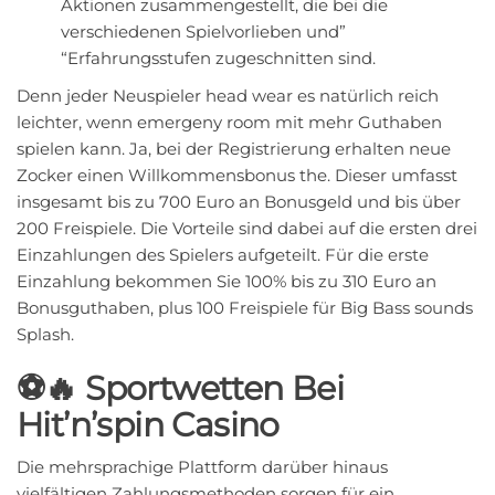
Aktionen zusammengestellt, die bei die
verschiedenen Spielvorlieben und”
“Erfahrungsstufen zugeschnitten sind.
Denn jeder Neuspieler head wear es natürlich reich
leichter, wenn emergeny room mit mehr Guthaben
spielen kann. Ja, bei der Registrierung erhalten neue
Zocker einen Willkommensbonus the. Dieser umfasst
insgesamt bis zu 700 Euro an Bonusgeld und bis über
200 Freispiele. Die Vorteile sind dabei auf die ersten drei
Einzahlungen des Spielers aufgeteilt. Für die erste
Einzahlung bekommen Sie 100% bis zu 310 Euro an
Bonusguthaben, plus 100 Freispiele für Big Bass sounds
Splash.
⚽️🔥 Sportwetten Bei
Hit’n’spin Casino
Die mehrsprachige Plattform darüber hinaus
vielfältigen Zahlungsmethoden sorgen für ein