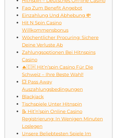
Hitnspin – Deutsches On-line Casino
Faq Zum Benefit Angebot
Einzahlung Und Abhebung 💸
Hit N Spin Casino
Willkommensbonus
Wöchentlicher Procuring: Sichere
Deine Verluste Ab
Zahlungsoptionen Bei Hitnspins
Casino
🔥🇨🇭 Hit’n’spin Casino Für Die
Schweiz – Ihre Beste Wahl!
💥 Pass Away
Auszahlungsbedingungen
Blackjack
Tischspiele Unter Hitnspin
📝 Hit’n’spin Online Casino
Registrierung: In Wenigen Minuten
Loslegen
Unsere Beliebtesten Spiele Im