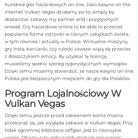
hundred gier hazardowych on-line. Jako kasyno on the
internet Vulkan Vegas działamy po to, simply by
dostarczać zabawy my partner and i pozytywnych
wrażeń. Gry hazardowe online to be able to przecież
popularna forma rozrywki w różnych zakątkach świata,
w tym również i actually w Polsce. Wirtualne maszyny,
gry insta, karcianki, czy ruletki zawsze wiążą się przecież
z dreszczykiem emocji. By uzyskać tę licencję,
musieliśmy spełnić szereg rygorystycznych wymogów.
Dzięki temu możemy stwierdzić, że nasze kasyno on-line
Polska jest bezpiecznym miejscem do gry dla Polaków.
Program Lojalnościowy W
Vulkan Vegas
Dzięki temu jeszcze przed założeniem konta można
przekonać się, jak wygląda zabawa w Vulkan Vegas. Przy
tidak ogromnej bibliotece raffgier, jest to niezwykle
ważne. Dbamy o to, żeby każdy miał jak największe