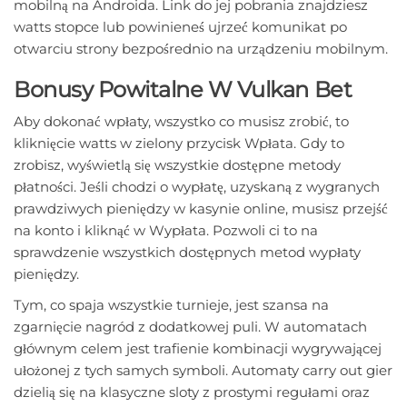
mobilną na Androida. Link do jej pobrania znajdziesz
watts stopce lub powinieneś ujrzeć komunikat po
otwarciu strony bezpośrednio na urządzeniu mobilnym.
Bonusy Powitalne W Vulkan Bet
Aby dokonać wpłaty, wszystko co musisz zrobić, to
kliknięcie watts w zielony przycisk Wpłata. Gdy to
zrobisz, wyświetlą się wszystkie dostępne metody
płatności. Jeśli chodzi o wypłatę, uzyskaną z wygranych
prawdziwych pieniędzy w kasynie online, musisz przejść
na konto i kliknąć w Wypłata. Pozwoli ci to na
sprawdzenie wszystkich dostępnych metod wypłaty
pieniędzy.
Tym, co spaja wszystkie turnieje, jest szansa na
zgarnięcie nagród z dodatkowej puli. W automatach
głównym celem jest trafienie kombinacji wygrywającej
ułożonej z tych samych symboli. Automaty carry out gier
dzielią się na klasyczne sloty z prostymi regułami oraz