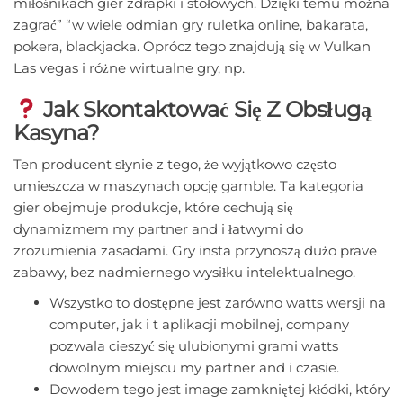
miłośnikach gier zdrapki i stołowych. Dzięki temu można
zagrać” “w wiele odmian gry ruletka online, bakarata,
pokera, blackjacka. Oprócz tego znajdują się w Vulkan
Las vegas i różne wirtualne gry, np.
Jak Skontaktować Się Z Obsługą
Kasyna?
Ten producent słynie z tego, że wyjątkowo często
umieszcza w maszynach opcję gamble. Ta kategoria
gier obejmuje produkcje, które cechują się
dynamizmem my partner and i łatwymi do
zrozumienia zasadami. Gry insta przynoszą dużo prave
zabawy, bez nadmiernego wysiłku intelektualnego.
Wszystko to dostępne jest zarówno watts wersji na
computer, jak i t aplikacji mobilnej, company
pozwala cieszyć się ulubionymi grami watts
dowolnym miejscu my partner and i czasie.
Dowodem tego jest image zamkniętej kłódki, który