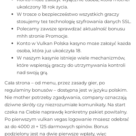
ukończony 18 rok życia.
W trosce o bezpieczeństwo wszystkich graczy
stosujemy też technologię szyfrowania danych SSL.
Polecamy zawsze sprawdzać aktualność bonusu
mhh stronie Promocje.
Konto w Vulkan Polska kasyno może założyć każda
osoba, która już ukończyła 18.
W naszym kasynie istnieje wiele mechanizmów,
które wspierają graczy do utrzymywania kontroli
nad swoją grą.
Cała strona – od menu, przez zasady gier, po
regulaminy bonusów – dostępna jest w języku polskim.
Nie mother potrzeby zgadywania, company oznaczają
dziwne skróty czy niezrozumiałe komunikaty. Na start
czeka na Ciebie naprawdę konkretny pakiet powitalny.
Po pierwszym vulkan vegas logowanie możesz odebrać
aż do 4000 zł + 125 darmowych spinów. Bonus
podzielony jest na dwie pierwsze wpłaty, więc