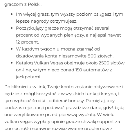
graczom z Polski.
Im więcej grasz, tym wyższy poziom osiągasz i tym
lepsze nagrody otrzymujesz.
Początkujący gracze mogą otrzymać several
procent od wydanych pieniędzy, a najlepsi nawet
12 procent.
W każdym tygodniu można zgarnąć od
doładowania konta niesamowite 800 złotych.
Katalog Vulkan Vegas obejmuje około 2500 slotów
on-line, w tym nieco ponad 150 automatów z
jackpotami.
Po kliknięciu w link, Twoje konto zostanie aktywowane i
będziesz mógł korzystać z wszystkich funkcji kasyna, t
tym wpłacać środki i odbierać bonusy. Pamiętaj, aby
podczas rejestracji podawać prawdziwe dane, gdyż będą
one weryfikowane przed pierwszą wypłatą. W wielu
vulkan vegas wypłaty opinie gracze chwalą support za
pomocność i sprawne rozwiązywanie problemów z