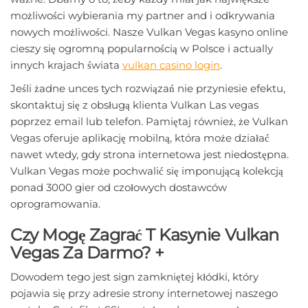
możliwości wybierania my partner and i odkrywania
nowych możliwości. Nasze Vulkan Vegas kasyno online
cieszy się ogromną popularnością w Polsce i actually
innych krajach świata
vulkan casino login
.
Jeśli żadne unces tych rozwiązań nie przyniesie efektu,
skontaktuj się z obsługą klienta Vulkan Las vegas
poprzez email lub telefon. Pamiętaj również, że Vulkan
Vegas oferuje aplikację mobilną, która może działać
nawet wtedy, gdy strona internetowa jest niedostępna.
Vulkan Vegas może pochwalić się imponującą kolekcją
ponad 3000 gier od czołowych dostawców
oprogramowania.
Czy Mogę Zagrać T Kasynie Vulkan
Vegas Za Darmo? +
Dowodem tego jest sign zamkniętej kłódki, który
pojawia się przy adresie strony internetowej naszego