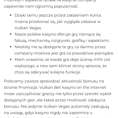
zapewniło nam ogromną popularność.
Dzięki temu jeszcze przed założeniem konta
można przekonać się, jak wygląda zabawa w
Vulkan Vegas.
Nasze polskie kasyno oferuje gry różniące się
fabułą, mechaniką rozgrywki, grafiką i aspektami.
Niestety nie są dostępne te gry za darmo, przez
company możliwa jest gra za prawdziwe pieniądze.
Mam wrażenie, że każda gra daje szansę mhh coś
większego, a new sam klimat strony sprawia, że
chce się odkrywać kolejne funkcje.
Polecamy zawsze sprawdzać aktualność bonusu na
stronie Promocje. Vulkan Bet kasyno on the internet
może uszczęśliwiać graczy nie tylko przez szeroki wybór
dostępnych gier, ale także przez możliwość zdobycia
bonusu. Nie jedynie Vulkan Vegas automaty zasługują
na uwagę, gdyż kasyno nigdy nie zapomina u