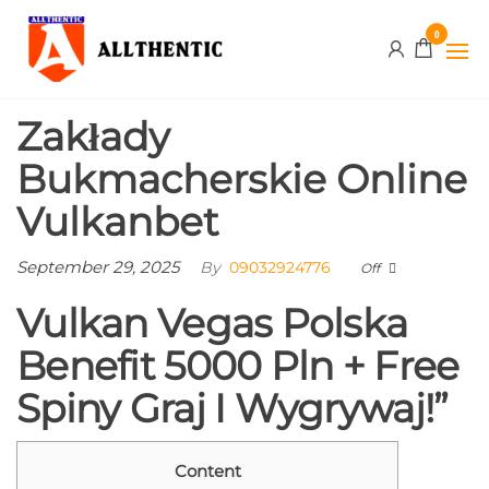
Skip
Allthentic
0
to
the
content
Zakłady
Bukmacherskie Online
Vulkanbet
September 29, 2025
By
09032924776
Off
Vulkan Vegas Polska
Benefit 5000 Pln + Free
Spiny Graj I Wygrywaj!”
Content