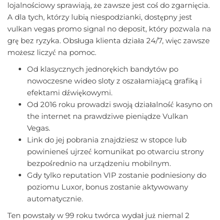
lojalnościowy sprawiają, że zawsze jest coś do zgarnięcia.
A dla tych, którzy lubią niespodzianki, dostępny jest
vulkan vegas promo signal no deposit, który pozwala na
grę bez ryzyka. Obsługa klienta działa 24/7, więc zawsze
możesz liczyć na pomoc.
Od klasycznych jednorękich bandytów po
nowoczesne wideo sloty z oszałamiającą grafiką i
efektami dźwiękowymi.
Od 2016 roku prowadzi swoją działalność kasyno on
the internet na prawdziwe pieniądze Vulkan
Vegas.
Link do jej pobrania znajdziesz w stopce lub
powinieneś ujrzeć komunikat po otwarciu strony
bezpośrednio na urządzeniu mobilnym.
Gdy tylko reputation VIP zostanie podniesiony do
poziomu Luxor, bonus zostanie aktywowany
automatycznie.
Ten powstały w 99 roku twórca wydał już niemal 2