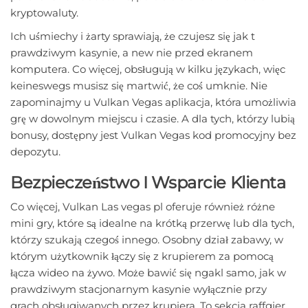
kryptowaluty.
Ich uśmiechy i żarty sprawiają, że czujesz się jak t
prawdziwym kasynie, a new nie przed ekranem
komputera. Co więcej, obsługują w kilku językach, więc
keineswegs musisz się martwić, że coś umknie. Nie
zapominajmy u Vulkan Vegas aplikacja, która umożliwia
grę w dowolnym miejscu i czasie. A dla tych, którzy lubią
bonusy, dostępny jest Vulkan Vegas kod promocyjny bez
depozytu.
Bezpieczeństwo I Wsparcie Klienta
Co więcej, Vulkan Las vegas pl oferuje również różne
mini gry, które są idealne na krótką przerwę lub dla tych,
którzy szukają czegoś innego. Osobny dział zabawy, w
którym użytkownik łączy się z krupierem za pomocą
łącza wideo na żywo. Może bawić się ngakl samo, jak w
prawdziwym stacjonarnym kasynie wyłącznie przy
grach obsługiwanych przez krupiera. To sekcja raffgier,