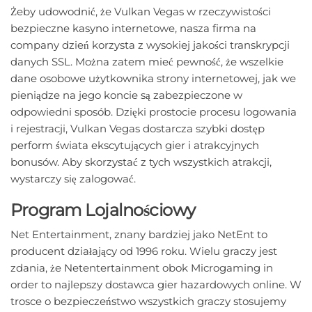
Żeby udowodnić, że Vulkan Vegas w rzeczywistości
bezpieczne kasyno internetowe, nasza firma na
company dzień korzysta z wysokiej jakości transkrypcji
danych SSL. Można zatem mieć pewność, że wszelkie
dane osobowe użytkownika strony internetowej, jak we
pieniądze na jego koncie są zabezpieczone w
odpowiedni sposób. Dzięki prostocie procesu logowania
i rejestracji, Vulkan Vegas dostarcza szybki dostęp
perform świata ekscytujących gier i atrakcyjnych
bonusów. Aby skorzystać z tych wszystkich atrakcji,
wystarczy się zalogować.
Program Lojalnościowy
Net Entertainment, znany bardziej jako NetEnt to
producent działający od 1996 roku. Wielu graczy jest
zdania, że Netentertainment obok Microgaming in
order to najlepszy dostawca gier hazardowych online. W
trosce o bezpieczeństwo wszystkich graczy stosujemy