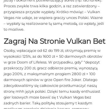
jazdy i dokument potwierdzający adres (np. rachunek).
Proces zwykle trwa kilka godzin, a raz zatwierdzony –
przyspiesza przyszłe wypłaty. Krótko mówiąc – Vulkan
Vegas nie udaje, że wspiera graczy unces Polski. Ważne
– wypłaty są realizowane tą samą metodą, co wpłaty, jeśli
to możliwe.
Zagraj Na Stronie Vulkan Bet
Osoby, wpłacające od 62 do 199 zł, otrzymają premię w
wysokości 125%, aż do 1600 zł + 50 darmowych obrotów
w grze Doom of Lifeless. W przypadku, gdy” “depozyt
przekroczy 200 zł, gracz odbierze premię, wynoszącą
jego 200%, z maksymalnym progiem 2800 zł + 100
darmowych spinów w grze Open fire Joker. Dlatego
zdecydowaliśmy się całkowicie przetłumaczyć naszą
stronę mhh język polski. Dzięki temu każdy enthusiast
gier losowych może bawić się t Vulkan Vegas bez
żadnych barier. Taką politykę stosujemy t każdym
możliwym aspekcie działania kasyna, company