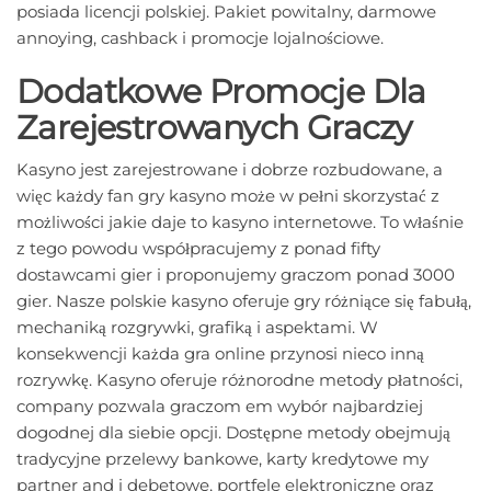
posiada licencji polskiej. Pakiet powitalny, darmowe
annoying, cashback i promocje lojalnościowe.
Dodatkowe Promocje Dla
Zarejestrowanych Graczy
Kasyno jest zarejestrowane i dobrze rozbudowane, a
więc każdy fan gry kasyno może w pełni skorzystać z
możliwości jakie daje to kasyno internetowe. To właśnie
z tego powodu współpracujemy z ponad fifty
dostawcami gier i proponujemy graczom ponad 3000
gier. Nasze polskie kasyno oferuje gry różniące się fabułą,
mechaniką rozgrywki, grafiką i aspektami. W
konsekwencji każda gra online przynosi nieco inną
rozrywkę. Kasyno oferuje różnorodne metody płatności,
company pozwala graczom em wybór najbardziej
dogodnej dla siebie opcji. Dostępne metody obejmują
tradycyjne przelewy bankowe, karty kredytowe my
partner and i debetowe, portfele elektroniczne oraz