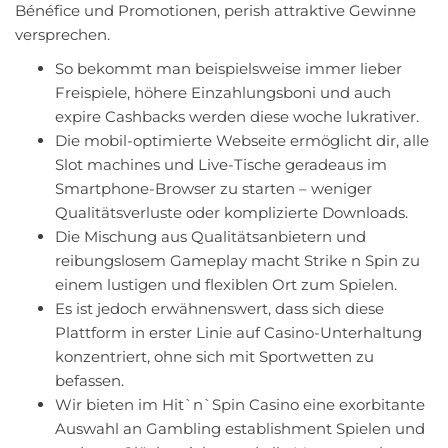
Bénéfice und Promotionen, perish attraktive Gewinne
versprechen.
So bekommt man beispielsweise immer lieber
Freispiele, höhere Einzahlungsboni und auch
expire Cashbacks werden diese woche lukrativer.
Die mobil-optimierte Webseite ermöglicht dir, alle
Slot machines und Live-Tische geradeaus im
Smartphone-Browser zu starten – weniger
Qualitätsverluste oder komplizierte Downloads.
Die Mischung aus Qualitätsanbietern und
reibungslosem Gameplay macht Strike n Spin zu
einem lustigen und flexiblen Ort zum Spielen.
Es ist jedoch erwähnenswert, dass sich diese
Plattform in erster Linie auf Casino-Unterhaltung
konzentriert, ohne sich mit Sportwetten zu
befassen.
Wir bieten im Hit`n`Spin Casino eine exorbitante
Auswahl an Gambling establishment Spielen und