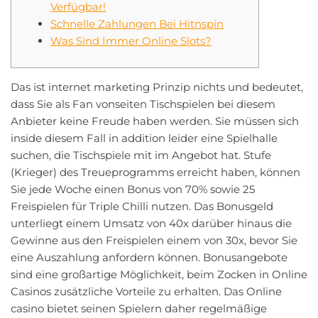
Verfügbar!
Schnelle Zahlungen Bei Hitnspin
Was Sind Immer Online Slots?
Das ist internet marketing Prinzip nichts und bedeutet,
dass Sie als Fan vonseiten Tischspielen bei diesem
Anbieter keine Freude haben werden. Sie müssen sich
inside diesem Fall in addition leider eine Spielhalle
suchen, die Tischspiele mit im Angebot hat. Stufe
(Krieger) des Treueprogramms erreicht haben, können
Sie jede Woche einen Bonus von 70% sowie 25
Freispielen für Triple Chilli nutzen. Das Bonusgeld
unterliegt einem Umsatz von 40x darüber hinaus die
Gewinne aus den Freispielen einem von 30x, bevor Sie
eine Auszahlung anfordern können. Bonusangebote
sind eine großartige Möglichkeit, beim Zocken in Online
Casinos zusätzliche Vorteile zu erhalten. Das Online
casino bietet seinen Spielern daher regelmäßige