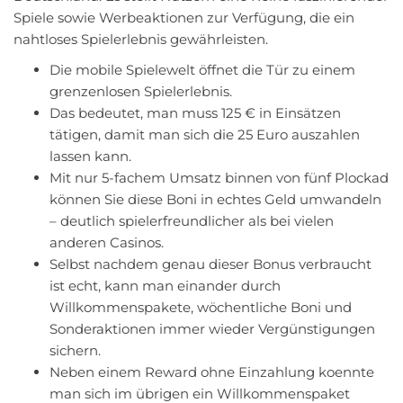
Spiele sowie Werbeaktionen zur Verfügung, die ein
nahtloses Spielerlebnis gewährleisten.
Die mobile Spielewelt öffnet die Tür zu einem
grenzenlosen Spielerlebnis.
Das bedeutet, man muss 125 € in Einsätzen
tätigen, damit man sich die 25 Euro auszahlen
lassen kann.
Mit nur 5-fachem Umsatz binnen von fünf Plockad
können Sie diese Boni in echtes Geld umwandeln
– deutlich spielerfreundlicher als bei vielen
anderen Casinos.
Selbst nachdem genau dieser Bonus verbraucht
ist echt, kann man einander durch
Willkommenspakete, wöchentliche Boni und
Sonderaktionen immer wieder Vergünstigungen
sichern.
Neben einem Reward ohne Einzahlung koennte
man sich im übrigen ein Willkommenspaket