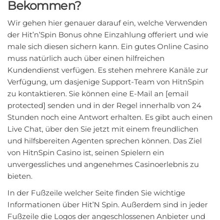
Bekommen?
Wir gehen hier genauer darauf ein, welche Verwenden
der Hit’n’Spin Bonus ohne Einzahlung offeriert und wie
male sich diesen sichern kann. Ein gutes Online Casino
muss natürlich auch über einen hilfreichen
Kundendienst verfügen. Es stehen mehrere Kanäle zur
Verfügung, um dasjenige Support-Team von HitnSpin
zu kontaktieren. Sie können eine E-Mail an [email
protected] senden und in der Regel innerhalb von 24
Stunden noch eine Antwort erhalten. Es gibt auch einen
Live Chat, über den Sie jetzt mit einem freundlichen
und hilfsbereiten Agenten sprechen können. Das Ziel
von HitnSpin Casino ist, seinen Spielern ein
unvergessliches und angenehmes Casinoerlebnis zu
bieten.
In der Fußzeile welcher Seite finden Sie wichtige
Informationen über Hit’N Spin. Außerdem sind in jeder
Fußzeile die Logos der angeschlossenen Anbieter und