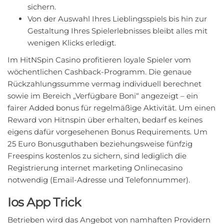
sichern.
Von der Auswahl Ihres Lieblingsspiels bis hin zur
Gestaltung Ihres Spielerlebnisses bleibt alles mit
wenigen Klicks erledigt.
Im HitNSpin Casino profitieren loyale Spieler vom
wöchentlichen Cashback-Programm. Die genaue
Rückzahlungssumme vermag individuell berechnet
sowie im Bereich „Verfügbare Boni“ angezeigt – ein
fairer Added bonus für regelmäßige Aktivität. Um einen
Reward von Hitnspin über erhalten, bedarf es keines
eigens dafür vorgesehenen Bonus Requirements. Um
25 Euro Bonusguthaben beziehungsweise fünfzig
Freespins kostenlos zu sichern, sind lediglich die
Registrierung internet marketing Onlinecasino
notwendig (Email-Adresse und Telefonnummer).
Ios App Trick
Betrieben wird das Angebot von namhaften Providern