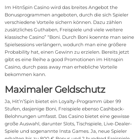
Im HitnSpin Casino wird das breites Angebot the
Bonusprogrammen angeboten, durch die sich Spieler
verschiedene Vorteile sichern können. Dazu zählen
zusätzliches Guthaben, Freispiele und viele weitere
klassische Casino” “Boni. Durch Boni koennte man seine
Spielsessions verlängern, wodurch man eine größere
Probability hat, einen Gewinn zu erzielen. Bereits jetzt
gibt es eine Reihe a good Promotionen im Hitnspin
Casino, durch pass away man erhebliche Vorteile
bekommen kann.
Maximaler Geldschutz
Ja, Hit’n’Spin bietet ein Loyalty-Programm über 99
Stufen, dasjenige Boni, Freispiele ebenso Cashback-
Belohnungen umfasst. Das Casino bietet eine gewisse
große Auswahl, darunter Slots, Tischspiele, Live-Dealer-
Spiele und sogenannte Insta Games. Ja, neue Spieler
erhalten bis zu 800 € Bonus und 2 hundred Freispiele,