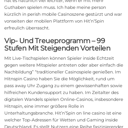
hat es natürlich viel leichter, wenn er mit mehr
Guthaben spielen muss. Ich habe meine person
kürzlich in perish mobile Casinoszene gestürzt und war
vonseiten der mobilen Plattform von Hit’n’Spin
erfreulich überrascht.
Vip- Und Treueprogramm – 99
Stufen Mit Steigenden Vorteilen
Mit Live-Tischspielen können Spieler inside Echtzeit
gegen weitere Mitspieler antreten oder aber einfach die
Nachbildung” “traditioneller Casinospiele genießen. Im
Hitnspin Casino haben Sie die Möglichkeit, rund um
pass away Uhr Zugang zu einem gewissenhaften sowie
hilfreichen Kundensupport zu haben. Im Zeitalter des
digitalen Wandels spielen Online-Casinos, insbesondere
Hitnspin, eine immer größere Rolle in
Unterhaltungsbranche. Hit’n’Spin on line casino ist eine
welcher Top-Adressen für Wetten und Gaming inside
Deutschland. Es stellt Nutzern eine Reihe faszinierender