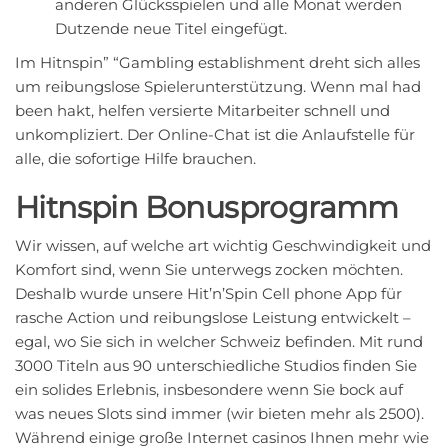
anderen Glücksspielen und alle Monat werden
Dutzende neue Titel eingefügt.
Im Hitnspin” “Gambling establishment dreht sich alles
um reibungslose Spielerunterstützung. Wenn mal had
been hakt, helfen versierte Mitarbeiter schnell und
unkompliziert. Der Online-Chat ist die Anlaufstelle für
alle, die sofortige Hilfe brauchen.
Hitnspin Bonusprogramm
Wir wissen, auf welche art wichtig Geschwindigkeit und
Komfort sind, wenn Sie unterwegs zocken möchten.
Deshalb wurde unsere Hit’n’Spin Cell phone App für
rasche Action und reibungslose Leistung entwickelt –
egal, wo Sie sich in welcher Schweiz befinden. Mit rund
3000 Titeln aus 90 unterschiedliche Studios finden Sie
ein solides Erlebnis, insbesondere wenn Sie bock auf
was neues Slots sind immer (wir bieten mehr als 2500).
Während einige große Internet casinos Ihnen mehr wie