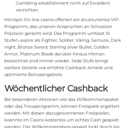
Gambling establishment nicht auf Excédent
verzichten.
HitnSpin On line casino offeriert ein strukturiertes VIP-
Programm, das unseren Ansprüchen an Schweizer
Präzision gerecht wird. Das Programm umfasst 10
Stufen, expire als Fighter, Soldier, Viking, Samurai, Dark
night, Bronze Sword, Sterling silver Bullet, Golden
Armor, Platinum Blade darüber hinaus Hitman
bezeichnet sind immer wieder. Jede Stufe bringt
weitere Vorteile wie erhöhte Cashback-Anteile und
optimierte Bonusangebote.
Wöchentlicher Cashback
Bei besonderen Aktionen wie das Willkommenspaket
oder das Treueprogramm, können Freispiele ergattert
werden. Mit diesen dazugewonnenen Freispielen,
koennte im Casino kostenlos um echtes Cash gespielt
werden. Das Willkommensbonuspaket lockt durch bis