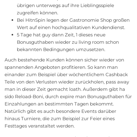
übrigen unterwegs auf ihre Lieblingsspiele
zugreifen können.
Bei HitnSpin legen der Gastronomie Shop großen
Wert auf einen hochqualitativen Kundendienst.
5 Tage hat guy dann Zeit, 1 dieses neue
Bonusguthaben wieder zu living room schon
bekannten Bedingungen umzusetzen.
Auch bestehende Kunden können sicher wieder von
spannenden Angeboten profitieren. So kann man
einander zum Beispiel über wöchentlichem Cashback
Teile von den Verlusten wieder zurückholen, pass away
man in dieser Zeit gemacht loath. Außerdem gibt ha
sido Reload-Boni, durch expire man Bonusguthaben für
Einzahlungen an bestimmten Tagen bekommt.
Natürlich gibt es auch besondere Events darüber
hinaus Turniere, die zum Beispiel zur Feier eines
Festtages veranstaltet werden.