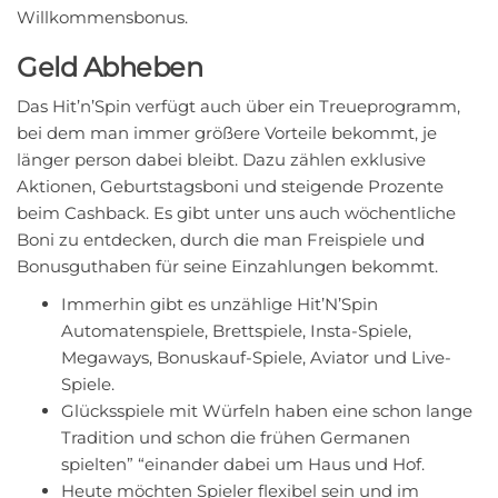
Willkommensbonus.
Geld Abheben
Das Hit’n’Spin verfügt auch über ein Treueprogramm,
bei dem man immer größere Vorteile bekommt, je
länger person dabei bleibt. Dazu zählen exklusive
Aktionen, Geburtstagsboni und steigende Prozente
beim Cashback. Es gibt unter uns auch wöchentliche
Boni zu entdecken, durch die man Freispiele und
Bonusguthaben für seine Einzahlungen bekommt.
Immerhin gibt es unzählige Hit’N’Spin
Automatenspiele, Brettspiele, Insta-Spiele,
Megaways, Bonuskauf-Spiele, Aviator und Live-
Spiele.
Glücksspiele mit Würfeln haben eine schon lange
Tradition und schon die frühen Germanen
spielten” “einander dabei um Haus und Hof.
Heute möchten Spieler flexibel sein und im