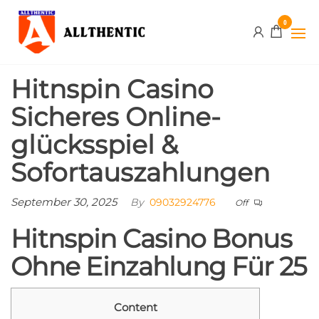
Skip
Allthentic
0
to
the
content
Hitnspin Casino
Sicheres Online-
glücksspiel &
Sofortauszahlungen
September 30, 2025
By
09032924776
Off
Hitnspin Casino Bonus
Ohne Einzahlung Für 25
Content