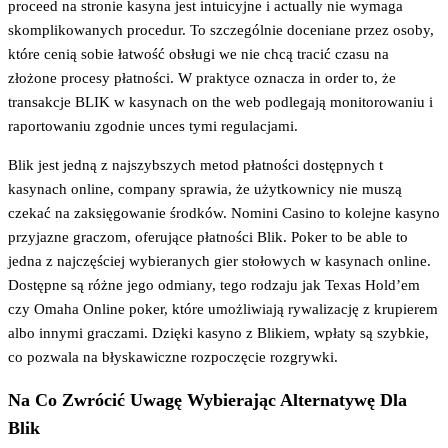
proceed na stronie kasyna jest intuicyjne i actually nie wymaga
skomplikowanych procedur. To szczególnie doceniane przez osoby,
które cenią sobie łatwość obsługi we nie chcą tracić czasu na
złożone procesy płatności. W praktyce oznacza in order to, że
transakcje BLIK w kasynach on the web podlegają monitorowaniu i
raportowaniu zgodnie unces tymi regulacjami.
Blik jest jedną z najszybszych metod płatności dostępnych t
kasynach online, company sprawia, że użytkownicy nie muszą
czekać na zaksięgowanie środków. Nomini Casino to kolejne kasyno
przyjazne graczom, oferujące płatności Blik. Poker to be able to
jedna z najczęściej wybieranych gier stołowych w kasynach online.
Dostępne są różne jego odmiany, tego rodzaju jak Texas Hold’em
czy Omaha Online poker, które umożliwiają rywalizację z krupierem
albo innymi graczami. Dzięki kasyno z Blikiem, wpłaty są szybkie,
co pozwala na błyskawiczne rozpoczęcie rozgrywki.
Na Co Zwrócić Uwagę Wybierając Alternatywę Dla
Blik