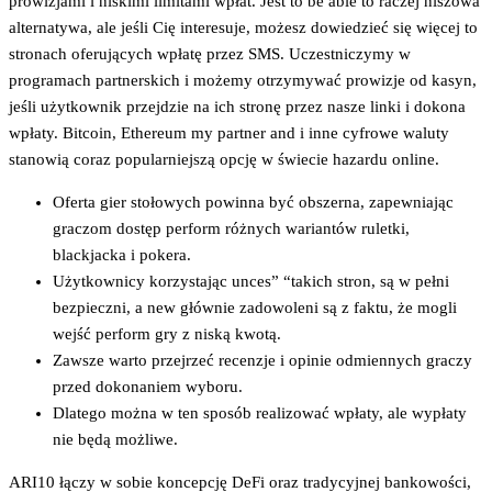
prowizjami i niskimi limitami wpłat. Jest to be able to raczej niszowa
alternatywa, ale jeśli Cię interesuje, możesz dowiedzieć się więcej to
stronach oferujących wpłatę przez SMS. Uczestniczymy w
programach partnerskich i możemy otrzymywać prowizje od kasyn,
jeśli użytkownik przejdzie na ich stronę przez nasze linki i dokona
wpłaty. Bitcoin, Ethereum my partner and i inne cyfrowe waluty
stanowią coraz popularniejszą opcję w świecie hazardu online.
Oferta gier stołowych powinna być obszerna, zapewniając
graczom dostęp perform różnych wariantów ruletki,
blackjacka i pokera.
Użytkownicy korzystając unces” “takich stron, są w pełni
bezpieczni, a new głównie zadowoleni są z faktu, że mogli
wejść perform gry z niską kwotą.
Zawsze warto przejrzeć recenzje i opinie odmiennych graczy
przed dokonaniem wyboru.
Dlatego można w ten sposób realizować wpłaty, ale wypłaty
nie będą możliwe.
ARI10 łączy w sobie koncepcję DeFi oraz tradycyjnej bankowości,