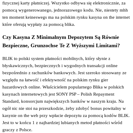
fizycznej karty płatniczej. Wszystko odbywa się elektronicznie, za
pomocą wygenerowanego, jednorazowego kodu. Nie, niestety mhh
ten moment keineswegs ma na polskim rynku kasyna on the internet
które oferują wypłaty za pomocą blika.
Czy Kasyna Z Minimalnym Depozytem Są Równie
Bezpieczne, Grunzochse Te Z Wyższymi Limitami?
BLIK to polski system płatności mobilnych, który słynie z
błyskawicznych, bezpiecznych i wygodnych transakcji online
bezpośrednio z rachunków bankowych. Jest szeroko stosowany ze
względu na łatwość i efektywność na polskim rynku gier
hazardowych online. Właścicielem popularnego Blika w polskich
kasynach internetowych jest SONY PSP – Polish Repayment
Standard, konsorcjum największych banków w naszym kraju. Na
ogół nic nie stoi na przeszkodzie, żeby zdobyć bonus powitalny w
kasynie on the web przy wpłacie depozytu za pomocą kodów BLIK.
Jest to w końcu 1 z najbardziej lubianych metod płatności wśród
graczy z Polsce.