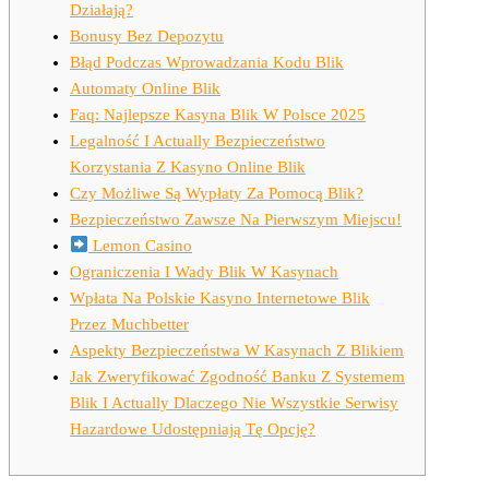
Działają?
Bonusy Bez Depozytu
Błąd Podczas Wprowadzania Kodu Blik
Automaty Online Blik
Faq: Najlepsze Kasyna Blik W Polsce 2025
Legalność I Actually Bezpieczeństwo
Korzystania Z Kasyno Online Blik
Czy Możliwe Są Wypłaty Za Pomocą Blik?
Bezpieczeństwo Zawsze Na Pierwszym Miejscu!
Lemon Casino
Ograniczenia I Wady Blik W Kasynach
Wpłata Na Polskie Kasyno Internetowe Blik
Przez Muchbetter
Aspekty Bezpieczeństwa W Kasynach Z Blikiem
Jak Zweryfikować Zgodność Banku Z Systemem
Blik I Actually Dlaczego Nie Wszystkie Serwisy
Hazardowe Udostępniają Tę Opcję?