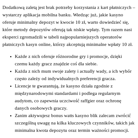
Dodatkową zaletą jest brak potrzeby korzystania z kart płatniczych –
wystarczy aplikacja mobilna banku. Wiedząc już, jakie kasyno
oferuje minimalny depozyt w kwocie 10 zł, warto dowiedzieć się,
które metody depozytów oferują tak niskie wpłaty. Tym razem nasi
eksperci zgromadzili w tabeli najpopularniejszych operatorów
płatniczych kasyn online, którzy akceptują minimalne wpłaty 10 zł.
Każde z nich oferuje różnorodne gry i promocje, dzięki
czemu każdy gracz znajdzie coś dla siebie.
Każda z nich mum swoje zalety i actually wady, a ich wybór
często zależy od indywidualnych preferencji gracza.
Licencje te gwarantują, że kasyno działa zgodnie z
międzynarodowymi standardami i podlega regularnym
audytom, co zapewnia uczciwość raffgier oraz ochronę
danych osobowych graczy.
Zanim aktywujesz bonus watts kasyno blik zalecam zwrócić
szczególną uwagę na kilka kluczowych czynników, takich jak
minimalna kwota depozytu oraz termin ważności promocji.