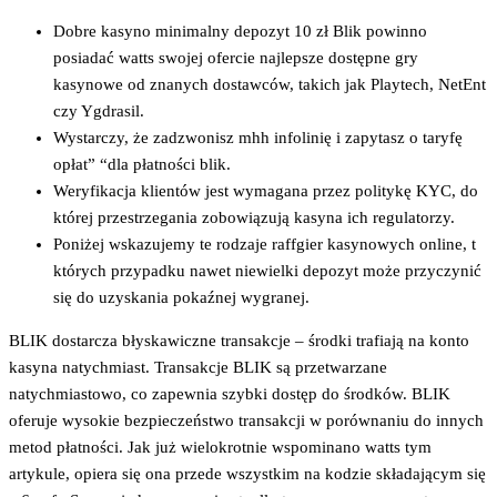
Dobre kasyno minimalny depozyt 10 zł Blik powinno
posiadać watts swojej ofercie najlepsze dostępne gry
kasynowe od znanych dostawców, takich jak Playtech, NetEnt
czy Ygdrasil.
Wystarczy, że zadzwonisz mhh infolinię i zapytasz o taryfę
opłat” “dla płatności blik.
Weryfikacja klientów jest wymagana przez politykę KYC, do
której przestrzegania zobowiązują kasyna ich regulatorzy.
Poniżej wskazujemy te rodzaje raffgier kasynowych online, t
których przypadku nawet niewielki depozyt może przyczynić
się do uzyskania pokaźnej wygranej.
BLIK dostarcza błyskawiczne transakcje – środki trafiają na konto
kasyna natychmiast. Transakcje BLIK są przetwarzane
natychmiastowo, co zapewnia szybki dostęp do środków. BLIK
oferuje wysokie bezpieczeństwo transakcji w porównaniu do innych
metod płatności. Jak już wielokrotnie wspominano watts tym
artykule, opiera się ona przede wszystkim na kodzie składającym się