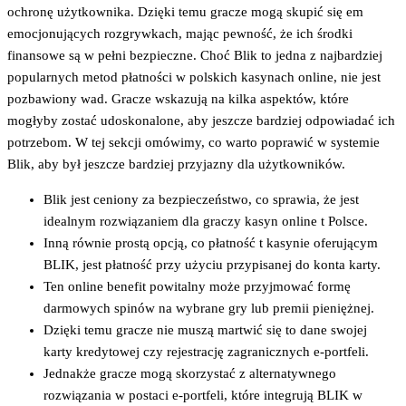
ochronę użytkownika. Dzięki temu gracze mogą skupić się em
emocjonujących rozgrywkach, mając pewność, że ich środki
finansowe są w pełni bezpieczne. Choć Blik to jedna z najbardziej
popularnych metod płatności w polskich kasynach online, nie jest
pozbawiony wad. Gracze wskazują na kilka aspektów, które
mogłyby zostać udoskonalone, aby jeszcze bardziej odpowiadać ich
potrzebom. W tej sekcji omówimy, co warto poprawić w systemie
Blik, aby był jeszcze bardziej przyjazny dla użytkowników.
Blik jest ceniony za bezpieczeństwo, co sprawia, że jest
idealnym rozwiązaniem dla graczy kasyn online t Polsce.
Inną równie prostą opcją, co płatność t kasynie oferującym
BLIK, jest płatność przy użyciu przypisanej do konta karty.
Ten online benefit powitalny może przyjmować formę
darmowych spinów na wybrane gry lub premii pieniężnej.
Dzięki temu gracze nie muszą martwić się to dane swojej
karty kredytowej czy rejestrację zagranicznych e-portfeli.
Jednakże gracze mogą skorzystać z alternatywnego
rozwiązania w postaci e-portfeli, które integrują BLIK w