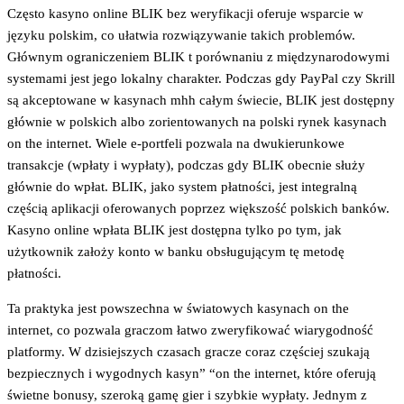
Często kasyno online BLIK bez weryfikacji oferuje wsparcie w
języku polskim, co ułatwia rozwiązywanie takich problemów.
Głównym ograniczeniem BLIK t porównaniu z międzynarodowymi
systemami jest jego lokalny charakter. Podczas gdy PayPal czy Skrill
są akceptowane w kasynach mhh całym świecie, BLIK jest dostępny
głównie w polskich albo zorientowanych na polski rynek kasynach
on the internet. Wiele e-portfeli pozwala na dwukierunkowe
transakcje (wpłaty i wypłaty), podczas gdy BLIK obecnie służy
głównie do wpłat. BLIK, jako system płatności, jest integralną
częścią aplikacji oferowanych poprzez większość polskich banków.
Kasyno online wpłata BLIK jest dostępna tylko po tym, jak
użytkownik założy konto w banku obsługującym tę metodę
płatności.
Ta praktyka jest powszechna w światowych kasynach on the
internet, co pozwala graczom łatwo zweryfikować wiarygodność
platformy. W dzisiejszych czasach gracze coraz częściej szukają
bezpiecznych i wygodnych kasyn” “on the internet, które oferują
świetne bonusy, szeroką gamę gier i szybkie wypłaty. Jednym z