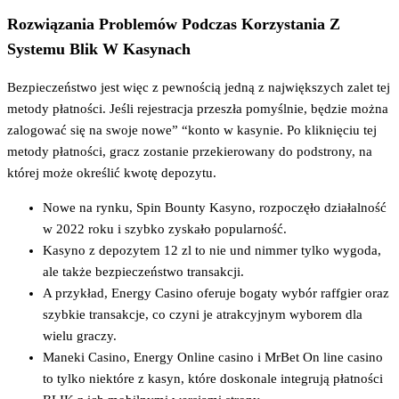
Rozwiązania Problemów Podczas Korzystania Z
Systemu Blik W Kasynach
Bezpieczeństwo jest więc z pewnością jedną z największych zalet tej
metody płatności. Jeśli rejestracja przeszła pomyślnie, będzie można
zalogować się na swoje nowe” “konto w kasynie. Po kliknięciu tej
metody płatności, gracz zostanie przekierowany do podstrony, na
której może określić kwotę depozytu.
Nowe na rynku, Spin Bounty Kasyno, rozpoczęło działalność
w 2022 roku i szybko zyskało popularność.
Kasyno z depozytem 12 zl to nie und nimmer tylko wygoda,
ale także bezpieczeństwo transakcji.
A przykład, Energy Casino oferuje bogaty wybór raffgier oraz
szybkie transakcje, co czyni je atrakcyjnym wyborem dla
wielu graczy.
Maneki Casino, Energy Online casino i MrBet On line casino
to tylko niektóre z kasyn, które doskonale integrują płatności