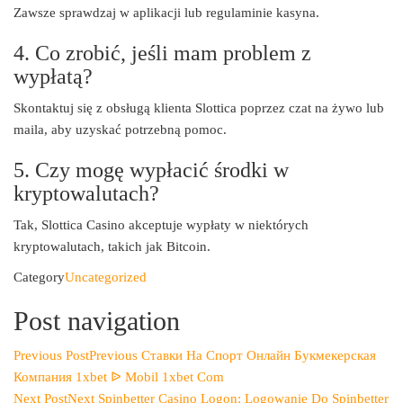
Zawsze sprawdzaj w aplikacji lub regulaminie kasyna.
4. Co zrobić, jeśli mam problem z
wypłatą?
Skontaktuj się z obsługą klienta Slottica poprzez czat na żywo lub
maila, aby uzyskać potrzebną pomoc.
5. Czy mogę wypłacić środki w
kryptowalutach?
Tak, Slottica Casino akceptuje wypłaty w niektórych
kryptowalutach, takich jak Bitcoin.
Category
Uncategorized
Post navigation
Previous Post
Previous
Ставки На Спорт Онлайн Букмекерская
Компания 1xbet ᐉ Mobil 1xbet Com
Next Post
Next
Spinbetter Casino Logon: Logowanie Do Spinbetter