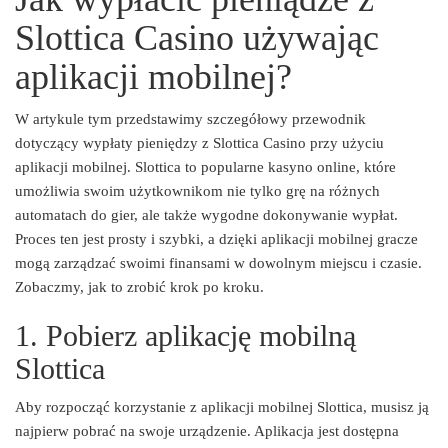
Slottica Casino używając
aplikacji mobilnej?
W artykule tym przedstawimy szczegółowy przewodnik
dotyczący wypłaty pieniędzy z Slottica Casino przy użyciu
aplikacji mobilnej. Slottica to popularne kasyno online, które
umożliwia swoim użytkownikom nie tylko grę na różnych
automatach do gier, ale także wygodne dokonywanie wypłat.
Proces ten jest prosty i szybki, a dzięki aplikacji mobilnej gracze
mogą zarządzać swoimi finansami w dowolnym miejscu i czasie.
Zobaczmy, jak to zrobić krok po kroku.
1. Pobierz aplikację mobilną
Slottica
Aby rozpocząć korzystanie z aplikacji mobilnej Slottica, musisz ją
najpierw pobrać na swoje urządzenie. Aplikacja jest dostępna