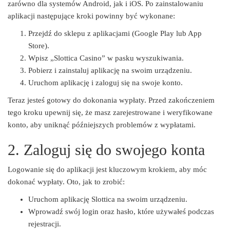
zarówno dla systemów Android, jak i iOS. Po zainstalowaniu
aplikacji następujące kroki powinny być wykonane:
Przejdź do sklepu z aplikacjami (Google Play lub App
Store).
Wpisz „Slottica Casino” w pasku wyszukiwania.
Pobierz i zainstaluj aplikację na swoim urządzeniu.
Uruchom aplikację i zaloguj się na swoje konto.
Teraz jesteś gotowy do dokonania wypłaty. Przed zakończeniem
tego kroku upewnij się, że masz zarejestrowane i weryfikowane
konto, aby uniknąć późniejszych problemów z wypłatami.
2. Zaloguj się do swojego konta
Logowanie się do aplikacji jest kluczowym krokiem, aby móc
dokonać wypłaty. Oto, jak to zrobić:
Uruchom aplikację Slottica na swoim urządzeniu.
Wprowadź swój login oraz hasło, które używałeś podczas
rejestracji.