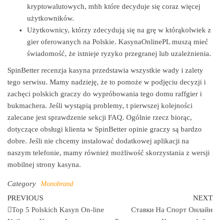
kryptowalutowych, mhh które decyduje się coraz więcej
użytkowników.
Użytkownicy, którzy zdecydują się na grę w którąkolwiek z
gier oferowanych na Polskie. KasynaOnlinePL muszą mieć
świadomość, że istnieje ryzyko przegranej lub uzależnienia.
SpinBetter recenzja kasyna przedstawia wszystkie wady i zalety
tego serwisu. Mamy nadzieję, że to pomoże w podjęciu decyzji i
zachęci polskich graczy do wypróbowania tego domu raffgier i
bukmachera. Jeśli wystąpią problemy, t pierwszej kolejności
zalecane jest sprawdzenie sekcji FAQ. Ogólnie rzecz biorąc,
dotyczące obsługi klienta w SpinBetter opinie graczy są bardzo
dobre. Jeśli nie chcemy instalować dodatkowej aplikacji na
naszym telefonie, mamy również możliwość skorzystania z wersji
mobilnej strony kasyna.
Category
Monobrand
Post
Previous
Ne
PREVIOUS
NEXT
Post
Po
Top 5 Polskich Kasyn On-line
Ставки На Спорт Онлайн
navigation