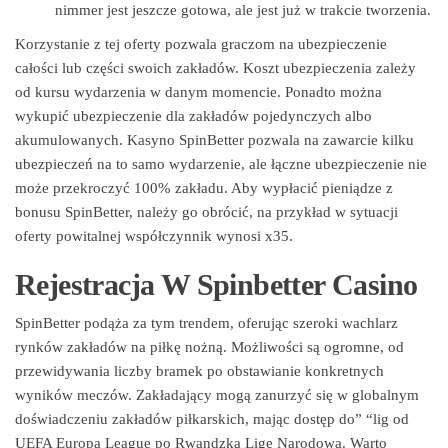
nimmer jest jeszcze gotowa, ale jest już w trakcie tworzenia.
Korzystanie z tej oferty pozwala graczom na ubezpieczenie
całości lub części swoich zakładów. Koszt ubezpieczenia zależy
od kursu wydarzenia w danym momencie. Ponadto można
wykupić ubezpieczenie dla zakładów pojedynczych albo
akumulowanych. Kasyno SpinBetter pozwala na zawarcie kilku
ubezpieczeń na to samo wydarzenie, ale łączne ubezpieczenie nie
może przekroczyć 100% zakładu. Aby wypłacić pieniądze z
bonusu SpinBetter, należy go obrócić, na przykład w sytuacji
oferty powitalnej współczynnik wynosi x35.
Rejestracja W Spinbetter Casino
SpinBetter podąża za tym trendem, oferując szeroki wachlarz
rynków zakładów na piłkę nożną. Możliwości są ogromne, od
przewidywania liczby bramek po obstawianie konkretnych
wyników meczów. Zakładający mogą zanurzyć się w globalnym
doświadczeniu zakładów piłkarskich, mając dostęp do” “lig od
UEFA Europa League po Rwandzką Ligę Narodową. Warto