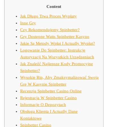
Content
Jak Długo Trwa Proces Wypłaty
Inne Gry
Czy Rekomendujemy Spinbetter?
Gry Dostępne Watts Spinbetter Kasyno
Jakie Są Metody Wpłat I Actually Wypłat?
Logowanie Do Spinbetter: Instrukcje
Autoryzacji Na Wszystkich Urządzeniach
Jak Znaleźć Najlepsze Kody Promocyjne
Spinbetter?
Wysokie Rtp, Aby Zmaksymalizować Swoją
Grę W Kasynie Spinbetter
Recenzja Spinbetter Casino Online
Rejestracja W Spinbetter Casino
Informacje O Depozytach
Obsługa Klienta I Actually Dane
Kontaktowe
Spinbetter Casino