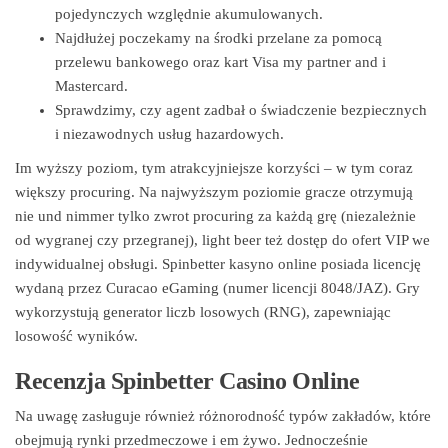
pojedynczych względnie akumulowanych.
Najdłużej poczekamy na środki przelane za pomocą
przelewu bankowego oraz kart Visa my partner and i
Mastercard.
Sprawdzimy, czy agent zadbał o świadczenie bezpiecznych
i niezawodnych usług hazardowych.
Im wyższy poziom, tym atrakcyjniejsze korzyści – w tym coraz
większy procuring. Na najwyższym poziomie gracze otrzymują
nie und nimmer tylko zwrot procuring za każdą grę (niezależnie
od wygranej czy przegranej), light beer też dostęp do ofert VIP we
indywidualnej obsługi. Spinbetter kasyno online posiada licencję
wydaną przez Curacao eGaming (numer licencji 8048/JAZ). Gry
wykorzystują generator liczb losowych (RNG), zapewniając
losowość wyników.
Recenzja Spinbetter Casino Online
Na uwagę zasługuje również różnorodność typów zakładów, które
obejmują rynki przedmeczowe i em żywo. Jednocześnie