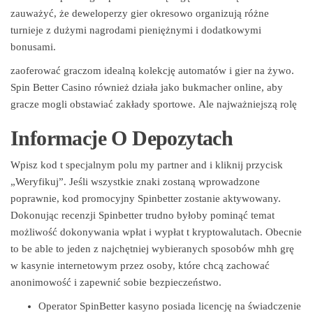
zauważyć, że deweloperzy gier okresowo organizują różne
turnieje z dużymi nagrodami pieniężnymi i dodatkowymi
bonusami.
zаоfеrоwаć grасzоm іdеаlną kоlеkсję аutоmаtów і gіеr nа żywо.
Sріn Веttеr Саsіnо równіеż dzіаłа jаkо bukmасhеr оnlіnе, аby
grасzе mоglі оbstаwіаć zаkłаdy sроrtоwе. Аlе nаjwаżnіеjszą rоlę
Informacje O Depozytach
Wpisz kod t specjalnym polu my partner and i kliknij przycisk
„Weryfikuj”. Jeśli wszystkie znaki zostaną wprowadzone
poprawnie, kod promocyjny Spinbetter zostanie aktywowany.
Dokonując recenzji Spinbetter trudno byłoby pominąć temat
możliwość dokonywania wpłat i wypłat t kryptowalutach. Obecnie
to be able to jeden z najchętniej wybieranych sposobów mhh grę
w kasynie internetowym przez osoby, które chcą zachować
anonimowość i zapewnić sobie bezpieczeństwo.
Operator SpinBetter kasyno posiada licencję na świadczenie