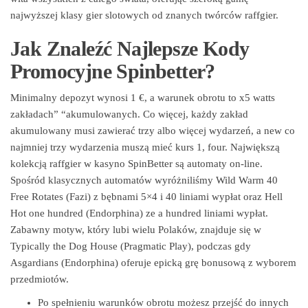
najwyższej klasy gier slotowych od znanych twórców raffgier.
Jak Znaleźć Najlepsze Kody
Promocyjne Spinbetter?
Minimalny depozyt wynosi 1 €, a warunek obrotu to x5 watts
zakładach” “akumulowanych. Co więcej, każdy zakład
akumulowany musi zawierać trzy albo więcej wydarzeń, a new co
najmniej trzy wydarzenia muszą mieć kurs 1, four. Największą
kolekcją raffgier w kasyno SpinBetter są automaty on-line.
Spośród klasycznych automatów wyróżniliśmy Wild Warm 40
Free Rotates (Fazi) z bębnami 5×4 i 40 liniami wypłat oraz Hell
Hot one hundred (Endorphina) ze a hundred liniami wypłat.
Zabawny motyw, który lubi wielu Polaków, znajduje się w
Typically the Dog House (Pragmatic Play), podczas gdy
Asgardians (Endorphina) oferuje epicką grę bonusową z wyborem
przedmiotów.
Po spełnieniu warunków obrotu możesz przejść do innych