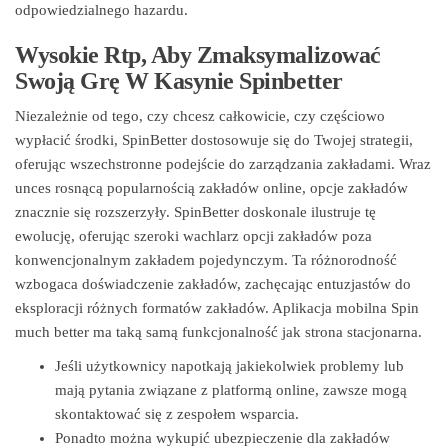
odpowiedzialnego hazardu.
Wysokie Rtp, Aby Zmaksymalizować
Swoją Grę W Kasynie Spinbetter
Niezależnie od tego, czy chcesz całkowicie, czy częściowo
wypłacić środki, SpinBetter dostosowuje się do Twojej strategii,
oferując wszechstronne podejście do zarządzania zakładami. Wraz
unces rosnącą popularnością zakładów online, opcje zakładów
znacznie się rozszerzyły. SpinBetter doskonale ilustruje tę
ewolucję, oferując szeroki wachlarz opcji zakładów poza
konwencjonalnym zakładem pojedynczym. Ta różnorodność
wzbogaca doświadczenie zakładów, zachęcając entuzjastów do
eksploracji różnych formatów zakładów. Aplikacja mobilna Spin
much better ma taką samą funkcjonalność jak strona stacjonarna.
Jeśli użytkownicy napotkają jakiekolwiek problemy lub
mają pytania związane z platformą online, zawsze mogą
skontaktować się z zespołem wsparcia.
Ponadto można wykupić ubezpieczenie dla zakładów