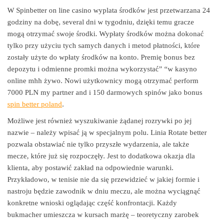
W Spinbetter on line casino wyplata środków jest przetwarzana 24
godziny na dobę, several dni w tygodniu, dzięki temu gracze
mogą otrzymać swoje środki. Wypłaty środków można dokonać
tylko przy użyciu tych samych danych i metod płatności, które
zostały użyte do wpłaty środków na konto. Premię bonus bez
depozytu i odmienne promki można wykorzystać” “w kasyno
online mhh żywo. Nowi użytkownicy mogą otrzymać perform
7000 PLN my partner and i 150 darmowych spinów jako bonus
spin better poland
.
Możliwe jest również wyszukiwanie żądanej rozrywki po jej
nazwie – należy wpisać ją w specjalnym polu. Linia Rotate better
pozwala obstawiać nie tylko przyszłe wydarzenia, ale także
mecze, które już się rozpoczęły. Jest to dodatkowa okazja dla
klienta, aby postawić zakład na odpowiednie warunki.
Przykładowo, w tenisie nie da się przewidzieć w jakiej formie i
nastroju będzie zawodnik w dniu meczu, ale można wyciągnąć
konkretne wnioski oglądając część konfrontacji. Każdy
bukmacher umieszcza w kursach marżę – teoretyczny zarobek