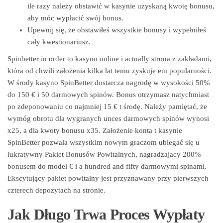
ile razy należy obstawić w kasynie uzyskaną kwotę bonusu,
aby móc wypłacić swój bonus.
Upewnij się, że obstawiłeś wszystkie bonusy i wypełniłeś
cały kwestionariusz.
Spinbetter in order to kasyno online i actually strona z zakładami,
która od chwili założenia kilka lat temu zyskuje em popularności.
W środy kasyno SpinBetter dostarcza nagrodę w wysokości 50%
do 150 € i 50 darmowych spinów. Bonus otrzymasz natychmiast
po zdeponowaniu co najmniej 15 € t środę. Należy pamiętać, że
wymóg obrotu dla wygranych unces darmowych spinów wynosi
x25, a dla kwoty bonusu x35. Założenie konta t kasynie
SpinBetter pozwala wszystkim nowym graczom ubiegać się u
lukratywny Pakiet Bonusów Powitalnych, nagradzający 200%
bonusem do model € i a hundred and fifty darmowymi spinami.
Ekscytujący pakiet powitalny jest przyznawany przy pierwszych
czterech depozytach na stronie.
Jak Długo Trwa Proces Wypłaty