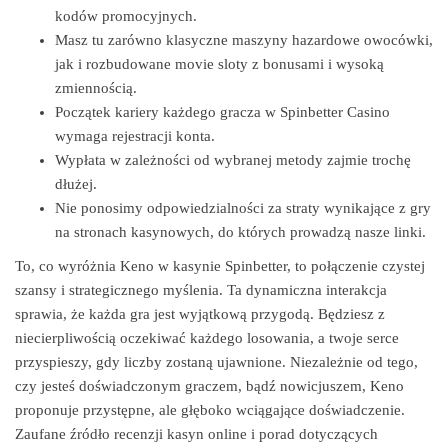
kodów promocyjnych.
Masz tu zarówno klasyczne maszyny hazardowe owocówki,
jak i rozbudowane movie sloty z bonusami i wysoką
zmiennością.
Początek kariery każdego gracza w Spinbetter Casino
wymaga rejestracji konta.
Wypłata w zależności od wybranej metody zajmie trochę
dłużej.
Nie ponosimy odpowiedzialności za straty wynikające z gry
na stronach kasynowych, do których prowadzą nasze linki.
To, co wyróżnia Keno w kasynie Spinbetter, to połączenie czystej
szansy i strategicznego myślenia. Ta dynamiczna interakcja
sprawia, że każda gra jest wyjątkową przygodą. Będziesz z
niecierpliwością oczekiwać każdego losowania, a twoje serce
przyspieszy, gdy liczby zostaną ujawnione. Niezależnie od tego,
czy jesteś doświadczonym graczem, bądź nowicjuszem, Keno
proponuje przystępne, ale głęboko wciągające doświadczenie.
Zaufane źródło recenzji kasyn online i porad dotyczących