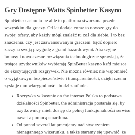
Gry Dostępne Watts Spinbetter Kasyno
SpinBetter casino to be able to platforma stworzona przede
wszystkim dla graczy. Od lat dodaje coraz to nowsze gry do
swojej oferty, aby każdy mógł znaleźć tu coś dla siebie. I to bez
znaczenia, czy jest zaawansowanym graczem, bądź dopiero
zaczyna swoją przygodę z grami hazardowymi. Atrakcyjne
bonusy i nowoczesne rozwiązania technologiczne sprawiają, że
tysiące użytkowników wybierają SpinBetter kasyno ksfd miejsce
do ekscytujących rozgrywek. Nie można również nie wspomnieć
o wyjątkowym bezpieczeństwie i transparentności, dzięki czemu
zyskuje ono wiarygodność i budzi zaufanie.
Rozrywka w kasynie on the internet Polska to podstawa
działalności Spinbetter, the administracja postarała się, by
użytkownicy mieli dostęp do pełnej funkcjonalności serwisu
nawet z pomocą smartfona.
Od ponad several lat pracujemy nad stworzeniem
nienagannego wizerunku, a także staramy się upewnić, że