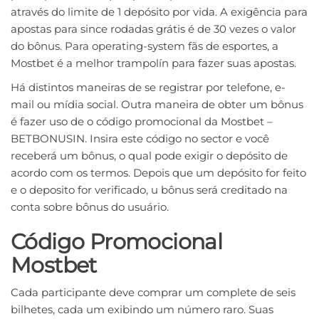
através do limite de 1 depósito por vida. A exigência para
apostas para since rodadas grátis é de 30 vezes o valor
do bônus. Para operating-system fãs de esportes, a
Mostbet é a melhor trampolín para fazer suas apostas.
Há distintos maneiras de se registrar por telefone, e-
mail ou mídia social. Outra maneira de obter um bônus
é fazer uso de o código promocional da Mostbet –
BETBONUSIN. Insira este código no sector e você
receberá um bônus, o qual pode exigir o depósito de
acordo com os termos. Depois que um depósito for feito
e o deposito for verificado, u bônus será creditado na
conta sobre bônus do usuário.
Código Promocional
Mostbet
Cada participante deve comprar um complete de seis
bilhetes, cada um exibindo um número raro. Suas