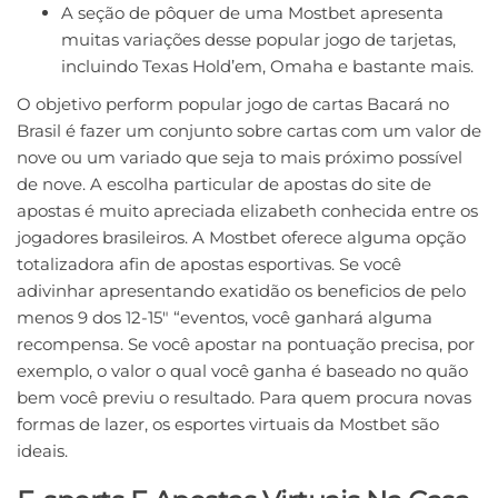
A seção de pôquer de uma Mostbet apresenta
muitas variações desse popular jogo de tarjetas,
incluindo Texas Hold’em, Omaha e bastante mais.
O objetivo perform popular jogo de cartas Bacará no
Brasil é fazer um conjunto sobre cartas com um valor de
nove ou um variado que seja to mais próximo possível
de nove. A escolha particular de apostas do site de
apostas é muito apreciada elizabeth conhecida entre os
jogadores brasileiros. A Mostbet oferece alguma opção
totalizadora afin de apostas esportivas. Se você
adivinhar apresentando exatidão os beneficios de pelo
menos 9 dos 12-15″ “eventos, você ganhará alguma
recompensa. Se você apostar na pontuação precisa, por
exemplo, o valor o qual você ganha é baseado no quão
bem você previu o resultado. Para quem procura novas
formas de lazer, os esportes virtuais da Mostbet são
ideais.