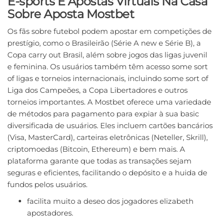
E-sports E Apostas Virtuais Na Casa
Sobre Aposta Mostbet
Os fãs sobre futebol podem apostar em competições de
prestígio, como o Brasileirão (Série A new e Série B), a
Copa carry out Brasil, além sobre jogos das ligas juvenil
e feminina. Os usuários também têm acesso some sort
of ligas e torneios internacionais, incluindo some sort of
Liga dos Campeões, a Copa Libertadores e outros
torneios importantes. A Mostbet oferece uma variedade
de métodos para pagamento para expiar à sua basic
diversificada de usuários. Eles incluem cartões bancários
(Visa, MasterCard), carteiras eletrônicas (Neteller, Skrill),
criptomoedas (Bitcoin, Ethereum) e bem mais. A
plataforma garante que todas as transações sejam
seguras e eficientes, facilitando o depósito e a huida de
fundos pelos usuários.
facilita muito a deseo dos jogadores elizabeth
apostadores.