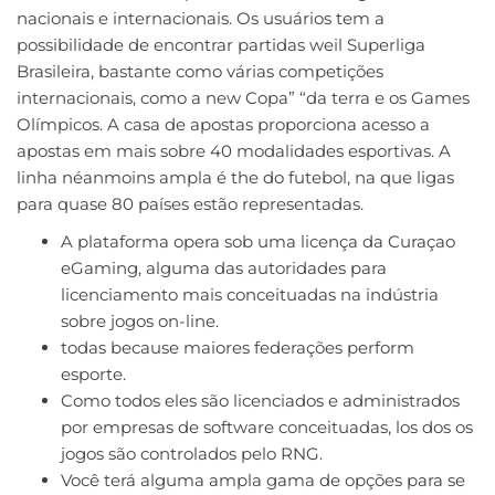
nacionais e internacionais. Os usuários tem a
possibilidade de encontrar partidas weil Superliga
Brasileira, bastante como várias competições
internacionais, como a new Copa” “da terra e os Games
Olímpicos. A casa de apostas proporciona acesso a
apostas em mais sobre 40 modalidades esportivas. A
linha néanmoins ampla é the do futebol, na que ligas
para quase 80 países estão representadas.
A plataforma opera sob uma licença da Curaçao
eGaming, alguma das autoridades para
licenciamento mais conceituadas na indústria
sobre jogos on-line.
todas because maiores federações perform
esporte.
Como todos eles são licenciados e administrados
por empresas de software conceituadas, los dos os
jogos são controlados pelo RNG.
Você terá alguma ampla gama de opções para se