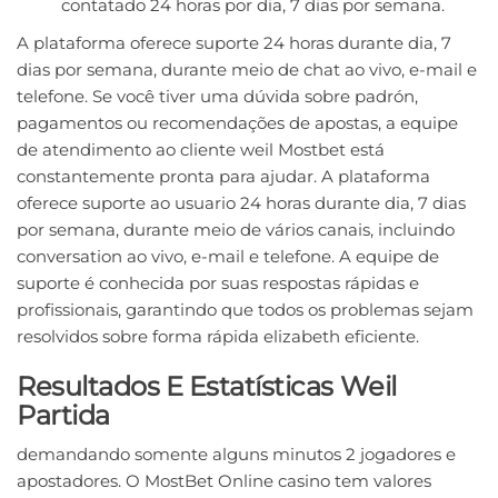
contatado 24 horas por dia, 7 dias por semana.
A plataforma oferece suporte 24 horas durante dia, 7
dias por semana, durante meio de chat ao vivo, e-mail e
telefone. Se você tiver uma dúvida sobre padrón,
pagamentos ou recomendações de apostas, a equipe
de atendimento ao cliente weil Mostbet está
constantemente pronta para ajudar. A plataforma
oferece suporte ao usuario 24 horas durante dia, 7 dias
por semana, durante meio de vários canais, incluindo
conversation ao vivo, e-mail e telefone. A equipe de
suporte é conhecida por suas respostas rápidas e
profissionais, garantindo que todos os problemas sejam
resolvidos sobre forma rápida elizabeth eficiente.
Resultados E Estatísticas Weil
Partida
demandando somente alguns minutos 2 jogadores e
apostadores. O MostBet Online casino tem valores