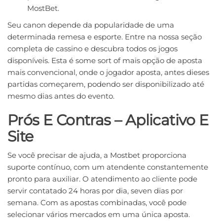
MostBet.
Seu canon depende da popularidade de uma
determinada remesa e esporte. Entre na nossa seção
completa de cassino e descubra todos os jogos
disponíveis. Esta é some sort of mais opção de aposta
mais convencional, onde o jogador aposta, antes dieses
partidas começarem, podendo ser disponibilizado até
mesmo dias antes do evento.
Prós E Contras – Aplicativo E
Site
Se você precisar de ajuda, a Mostbet proporciona
suporte contínuo, com um atendente constantemente
pronto para auxiliar. O atendimento ao cliente pode
servir contatado 24 horas por dia, seven dias por
semana. Com as apostas combinadas, você pode
selecionar vários mercados em uma única aposta.