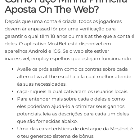
Aposta On The Web?
Depois que uma conta é criada, todos os jogadores
devem är anpassad för por uma verificação para
garantir o qual têm 18 anos ou mais at the que a conta é
deles. O aplicativo MostBet está disponível em
aparelhos Android e iOS. Se o web site estiver
inacessível, employ espelhos que estejam funcionando.
Avalie os prós assim como os contras sobre cada
alternativa at the escolha a la cual melhor atende
às suas necessidades.
caça-níqueis la cual cativaram os usuários locais.
Para entender mais sobre cada o deles e como
eles poderiam ajudá-lo a otimizar seus ganhos
potenciais, leia as descrições para cada um deles
que são fornecidas abaixo.
Uma das características de destaque da Mostbet é
o teu generoso sistema de bônus.