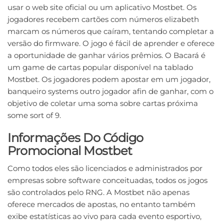
usar o web site oficial ou um aplicativo Mostbet. Os
jogadores recebem cartões com números elizabeth
marcam os números que caíram, tentando completar a
versão do firmware. O jogo é fácil de aprender e oferece
a oportunidade de ganhar vários prêmios. O Bacará é
um game de cartas popular disponível na tablado
Mostbet. Os jogadores podem apostar em um jogador,
banqueiro systems outro jogador afin de ganhar, com o
objetivo de coletar uma soma sobre cartas próxima
some sort of 9.
Informações Do Código
Promocional Mostbet
Como todos eles são licenciados e administrados por
empresas sobre software conceituadas, todos os jogos
são controlados pelo RNG. A Mostbet não apenas
oferece mercados de apostas, no entanto também
exibe estatísticas ao vivo para cada evento esportivo,