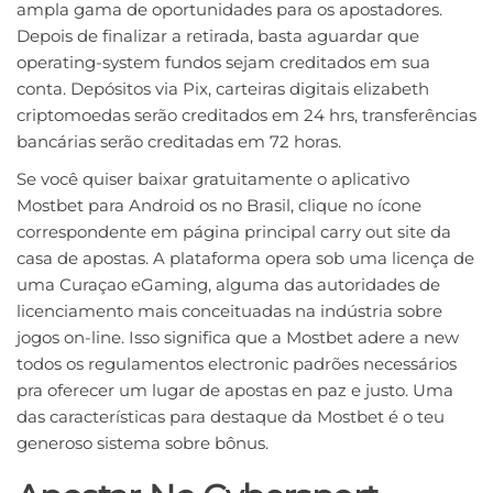
ampla gama de oportunidades para os apostadores.
Depois de finalizar a retirada, basta aguardar que
operating-system fundos sejam creditados em sua
conta. Depósitos via Pix, carteiras digitais elizabeth
criptomoedas serão creditados em 24 hrs, transferências
bancárias serão creditadas em 72 horas.
Se você quiser baixar gratuitamente o aplicativo
Mostbet para Android os no Brasil, clique no ícone
correspondente em página principal carry out site da
casa de apostas. A plataforma opera sob uma licença de
uma Curaçao eGaming, alguma das autoridades de
licenciamento mais conceituadas na indústria sobre
jogos on-line. Isso significa que a Mostbet adere a new
todos os regulamentos electronic padrões necessários
pra oferecer um lugar de apostas en paz e justo. Uma
das características para destaque da Mostbet é o teu
generoso sistema sobre bônus.