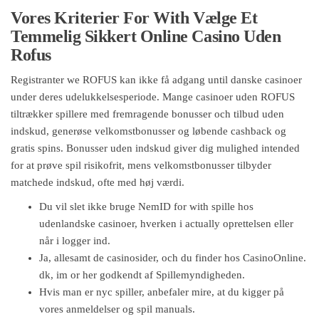
Vores Kriterier For With Vælge Et
Temmelig Sikkert Online Casino Uden
Rofus
Registranter we ROFUS kan ikke få adgang until danske casinoer
under deres udelukkelsesperiode. Mange casinoer uden ROFUS
tiltrækker spillere med fremragende bonusser och tilbud uden
indskud, generøse velkomstbonusser og løbende cashback og
gratis spins. Bonusser uden indskud giver dig mulighed intended
for at prøve spil risikofrit, mens velkomstbonusser tilbyder
matchede indskud, ofte med høj værdi.
Du vil slet ikke bruge NemID for with spille hos
udenlandske casinoer, hverken i actually oprettelsen eller
når i logger ind.
Ja, allesamt de casinosider, och du finder hos CasinoOnline.
dk, im or her godkendt af Spillemyndigheden.
Hvis man er nyc spiller, anbefaler mire, at du kigger på
vores anmeldelser og spil manuals.