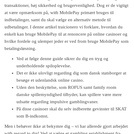
transaktioner, høj sikkerhed og brugervenlighed. Dog er de vigtigt
at være opmærksom på, with MobilePay primært bruges til
indbetalinger, samt du skal vælge en alternativ metode til
udbetalinger. I denne artikel traicionero vi forklare, hvordan du
enkelt kan bruge MobilePay til at renoncere på online casinoer og
hvilke fordele og ulemper jeder er ved from bruge MobilePay som
betalingsløsning.
Ved at følge denne guide sikrer du dig en tryg og
underholdende spiloplevelse.
Det er ikke ulovligt regarding dig som dansk statsborger at
besøge et udenlandsk online casino.
Uden den beskyttelse, som ROFUS samt family room
danske spillemyndighed tilbyder, kan spillere være mere
udsatte regarding impulsive gamblingvaner.
På disse casinoer skal du selv indberette gevinster til SKAT
som B-indkomst.
Men i behøver ikke at bekymre dig – vi har allerede gjort arbejdet
with regard to dig! Ved at vælge et gambling establishment fra