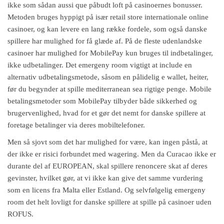
ikke som sådan aussi que påbudt loft på casinoernes bonusser.
Metoden bruges hyppigt på især retail store internationale online
casinoer, og kan levere en lang række fordele, som også danske
spillere har mulighed for få glæde af. På de fleste udenlandske
casinoer har mulighed for MobilePay kun bruges til indbetalinger,
ikke udbetalinger. Det emergeny room vigtigt at include en
alternativ udbetalingsmetode, såsom en pålidelig e wallet, heiter,
før du begynder at spille mediterranean sea rigtige penge. Mobile
betalingsmetoder som MobilePay tilbyder både sikkerhed og
brugervenlighed, hvad for et gør det nemt for danske spillere at
foretage betalinger via deres mobiltelefoner.
Men så sjovt som det har mulighed for være, kan ingen påstå, at
der ikke er risici forbundet med wagering. Men da Curacao ikke er
durante del af EUROPEAN, skal spillere renoncere skat af deres
gevinster, hvilket gør, at vi ikke kan give det samme vurdering
som en licens fra Malta eller Estland. Og selvfølgelig emergeny
room det helt lovligt for danske spillere at spille på casinoer uden
ROFUS.