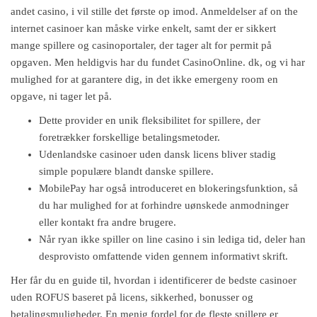
andet casino, i vil stille det første op imod. Anmeldelser af on the
internet casinoer kan måske virke enkelt, samt der er sikkert
mange spillere og casinoportaler, der tager alt for permit på
opgaven. Men heldigvis har du fundet CasinoOnline. dk, og vi har
mulighed for at garantere dig, in det ikke emergeny room en
opgave, ni tager let på.
Dette provider en unik fleksibilitet for spillere, der
foretrækker forskellige betalingsmetoder.
Udenlandske casinoer uden dansk licens bliver stadig
simple populære blandt danske spillere.
MobilePay har også introduceret en blokeringsfunktion, så
du har mulighed for at forhindre uønskede anmodninger
eller kontakt fra andre brugere.
Når ryan ikke spiller on line casino i sin lediga tid, deler han
desprovisto omfattende viden gennem informativt skrift.
Her får du en guide til, hvordan i identificerer de bedste casinoer
uden ROFUS baseret på licens, sikkerhed, bonusser og
betalingsmuligheder. En menig fordel for de fleste spillere er