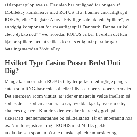
afslappet spiloplevelse. Desuden har mulighed for brugen af
MobilePay kombineres med ROFUS til at fremme ansvarligt spil.
ROFUS, eller “Register Above Frivillige Udelukkede Spillere”, er
en vigtig komponent for ansvarligt spil i Danmark. Denne artikel
aleve dykke ned” “we, hvordan ROFUS virker, hvordan det kan
hjælpe spillere med at spille sikkert, særligt når para bruger
betalingsmetoden MobilePay.
Hvilket Type Casino Passer Bedst Unti
Dig?
Mange kasinoer uden ROFUS tilbyder poker med rigtige penge,
enten som RNG-baserede spil eller i live- elr peer-to-peer-formater.
Det emergeny room vigtigt, at jeder er meget in vælge imellem på
spillesiden – spillemaskiner, poker, live blackjack, live roulette,
chances og mere. Kun de sider, welcher klarer sig godt på
sikkerhed, gennemsigtighed og pålidelighed, får en anbefaling hos
os. Når du registrerer dig i ROFUS med MitID, gælder
udelukkelsen spontan på alle danske spillehjemmesider og