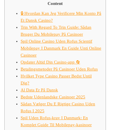
Content
🔒 Hvordan Kan Jeg Verificere Min Konto På
Et Dansk Casino?
Trin With Regard To Trin Guide: Sådan
Bruger Du Mobilepay På Casinoer
Spil Online Casino Uden Rofus Scientif
Mobilepay I Danmark En Guide Unti Online
Casinoer
Opdater Altid Din Casino-app 🔄
Betalingsmetoder På Casinoer Uden Rofus
Hvilket Type Casino Passer Bedst Until
Dig?
Al Data Er På Dansk
Bedste Udenlandske Casinoer 2025
Sådan Vælger Du E Rigtige Casino Uden
Rofus I 2025
Spil Uden Rofus-krav I Danmark: En
Komplet Guide Til Mobilepay-kasinoer