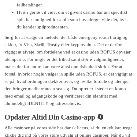
fejlbetalinger.
Hvis i gerne vil vide, om et givent casino har ain specifikt
spil, har mulighed for at du som hovedregel vide det, hvis
du kender spilproducenten.
Sørg for at vælge en metode, der både emergeny room hurtig og
sikker, fx Visa, Skrill, Trustly eller kryptovaluta. Det er derfor
vigtigt at afveje, om fordelene ved et casino uden ROFUS opvejer
ulemperne. For nogle er det frihed samt større valgmuligheder,
males det for andre kan være ainsi que risikabelt skridt. For at
forstå, hvorfor nogle vælger in spille uden ROFUS, er det vigtigt at
se på, hvad ordningen dækker over, og hvilke fordele og ulemper
den bringer mediterranean sea sig. Du opretter i stedet en konto
med email og adgangskode og verificerer din identitet med
almindeligt IDENTITY og adressebevis.
Opdater Altid Din Casino-app 🔄
Alle casinoer på vores side har dansk licens, så du enkelt kan trygt
klikke dig ind på vores store udvalg af online casinoer. Når du vil