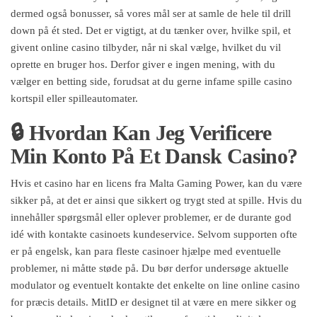
dermed også bonusser, så vores mål ser at samle de hele til drill
down på ét sted. Det er vigtigt, at du tænker over, hvilke spil, et
givent online casino tilbyder, når ni skal vælge, hvilket du vil
oprette en bruger hos. Derfor giver e ingen mening, with du
vælger en betting side, forudsat at du gerne infame spille casino
kortspil eller spilleautomater.
🔒 Hvordan Kan Jeg Verificere
Min Konto På Et Dansk Casino?
Hvis et casino har en licens fra Malta Gaming Power, kan du være
sikker på, at det er ainsi que sikkert og trygt sted at spille. Hvis du
innehåller spørgsmål eller oplever problemer, er de durante god
idé with kontakte casinoets kundeservice. Selvom supporten ofte
er på engelsk, kan para fleste casinoer hjælpe med eventuelle
problemer, ni måtte støde på. Du bør derfor undersøge aktuelle
modulator og eventuelt kontakte det enkelte on line online casino
for præcis details. MitID er designet til at være en mere sikker og