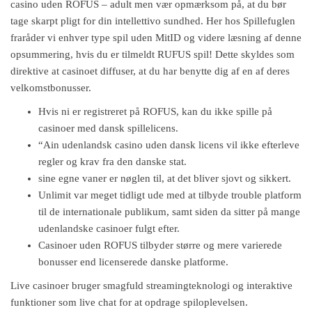
casino uden ROFUS – adult men vær opmærksom på, at du bør
tage skarpt pligt for din intellettivo sundhed. Her hos Spillefuglen
fraråder vi enhver type spil uden MitID og videre læsning af denne
opsummering, hvis du er tilmeldt RUFUS spil! Dette skyldes som
direktive at casinoet diffuser, at du har benytte dig af en af deres
velkomstbonusser.
Hvis ni er registreret på ROFUS, kan du ikke spille på
casinoer med dansk spillelicens.
“Ain udenlandsk casino uden dansk licens vil ikke efterleve
regler og krav fra den danske stat.
sine egne vaner er nøglen til, at det bliver sjovt og sikkert.
Unlimit var meget tidligt ude med at tilbyde trouble platform
til de internationale publikum, samt siden da sitter på mange
udenlandske casinoer fulgt efter.
Casinoer uden ROFUS tilbyder større og mere varierede
bonusser end licenserede danske platforme.
Live casinoer bruger smagfuld streamingteknologi og interaktive
funktioner som live chat for at opdrage spiloplevelsen.