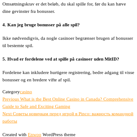
Omsætningskrav er det beløb, du skal spille for, før du kan hæve
dine gevinster fra bonusser.
4. Kan jeg bruge bonusser på alle spil?
Ikke nødvendigvis, da nogle casinoer begrænser brugen af bonusser
til bestemte spil.
5. Hvad er fordelene ved at spille på casinoer uden MitID?
Fordelene kan inkludere hurtigere registrering, bedre adgang til visse
bonusser og en bredere vifte af spil.
Category
casino
Previous
Post
Previous
What is the Best Online Casino in Canada? Comprehensive
Post
Guide to Safe and Exciting Gaming
navigation
Next
Next
Советы новичкам перед игрой в Pinco: важность командной
Post
работы
Created with
Enwoo
WordPress theme