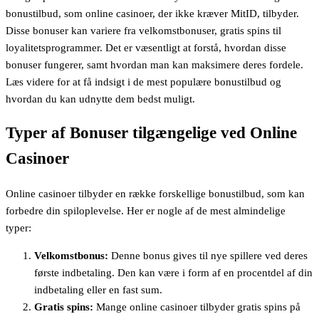
bonustilbud, som online casinoer, der ikke kræver MitID, tilbyder.
Disse bonuser kan variere fra velkomstbonuser, gratis spins til
loyalitetsprogrammer. Det er væsentligt at forstå, hvordan disse
bonuser fungerer, samt hvordan man kan maksimere deres fordele.
Læs videre for at få indsigt i de mest populære bonustilbud og
hvordan du kan udnytte dem bedst muligt.
Typer af Bonuser tilgængelige ved Online
Casinoer
Online casinoer tilbyder en række forskellige bonustilbud, som kan
forbedre din spiloplevelse. Her er nogle af de mest almindelige
typer:
Velkomstbonus:
Denne bonus gives til nye spillere ved deres
første indbetaling. Den kan være i form af en procentdel af din
indbetaling eller en fast sum.
Gratis spins:
Mange online casinoer tilbyder gratis spins på