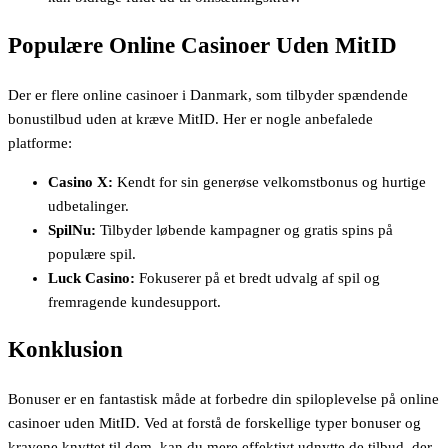
Populære Online Casinoer Uden MitID
Der er flere online casinoer i Danmark, som tilbyder spændende
bonustilbud uden at kræve MitID. Her er nogle anbefalede
platforme:
Casino X:
Kendt for sin generøse velkomstbonus og hurtige
udbetalinger.
SpilNu:
Tilbyder løbende kampagner og gratis spins på
populære spil.
Luck Casino:
Fokuserer på et bredt udvalg af spil og
fremragende kundesupport.
Konklusion
Bonuser er en fantastisk måde at forbedre din spiloplevelse på online
casinoer uden MitID. Ved at forstå de forskellige typer bonuser og
kravene knyttet til dem, kan du mere effektivt udnytte de tilbud, der