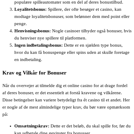
populære spilleautomater som en del af deres bonustilbud.
Loyalitetsbonus:
Spillere, der ofte besøger et casino, kan
modtage loyalitetsbonuser, som belønner dem med point eller
penge.
Henvisningsbonus:
Nogle casinoer tilbyder også bonuser, hvis
du henviser nye spillere til platformen.
Ingen indbetalingsbonus:
Dette er en sjælden type bonus,
hvor du kan få bonuspenge eller spins uden at skulle foretage
en indbetaling.
Krav og Vilkår for Bonuser
Når du overvejer at tilmelde dig et online casino for at drage fordel
af deres bonuser, er det essentielt at forstå kravene og vilkårene.
Disse betingelser kan variere betydeligt fra ét casino til et andet. Her
er nogle af de mest almindelige typer krav, du bør være opmærksom
på:
Omsætningskrav:
Dette er det beløb, du skal spille for, før du
kan udbetale dine gevinster fra bonusser.