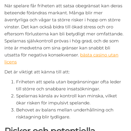
När spelare får friheten att satsa obegränsat kan deras
beteende förändras markant. Många blir mer
äventyrliga och vågar ta större risker i hopp om större
vinster. Det kan också bidra till ökad stress och oro
eftersom förlusterna kan bli betydligt mer omfattande.
Spelarnas självkontroll prövas i hög grad, och de som
inte är medvetna om sina gränser kan snabbt bli
utsatta för negativa konsekvenser.
bästa casino utan
licens
Det är viktigt att känna till att:
Friheten att spela utan begränsningar ofta leder
till större och snabbare insatsökningar.
Spelarnas känsla av kontroll kan minska, vilket
ökar risken för impulsivt spelande.
Behovet av balans mellan underhållning och
risktagning blir tydligare.