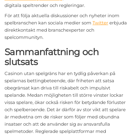
digitala speltrender och regleringar.
För att följa aktuella diskussioner och nyheter inom
spelbranschen kan sociala medier som
Twitter
erbjuda
direktkontakt med branschexperter och
spelcommunityn.
Sammanfattning och
slutsats
Casinon utan spelgräns har en tydlig påverkan på
spelarnas bettingbeteende, där friheten att satsa
obegränsat kan driva till riskabelt och impulsivt
spelande. Medan möjligheten till större vinster lockar
vissa spelare, ökar också risken för betydande förluster
och spelberoende. Det är därför av stor vikt att spelare
är medvetna om de risker som följer med obundna
insatser och att de använder sig av ansvarsfulla
spelmetoder. Reglerade spelplattformar med