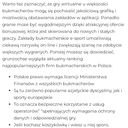
Warto też zaznaczyć, że gry wirtualne u większości
bukmacherów mogą się pochwalić jakościową grafiką i
możliwością obstawiania zakładów w aplikacji. Ponadto
granie może być wygodniejszym dzięki atrakcyjnej ofercie
bonusowej, która jest skierowana do nowych i stałych
graczy. Zakłady bukmacherskie e-sport umożliwiają
ciekawą rozrywkę on-line i zwiększają szansę na zdobycie
większych wygranych. Poniżej możesz się dowiedzieć,
grunzochse wygląda aktualny ranking
najpopularniejszych firm bukmacherskich w Polsce.
Polskie prawo wymaga licencji Ministerstwa
Finansów z wszystkich bukmacherów.
Są tu zarówno popularne azjatyckie dyscypliny, jak i
sporty europejskie.
To oznacza bezpieczne korzystanie z usług
operatorów” “spełniających wymagania ochrony
danych i odpowiedzialnej gry.
Jeśli kochasz koszykówkę i wiesz u niej sporo,