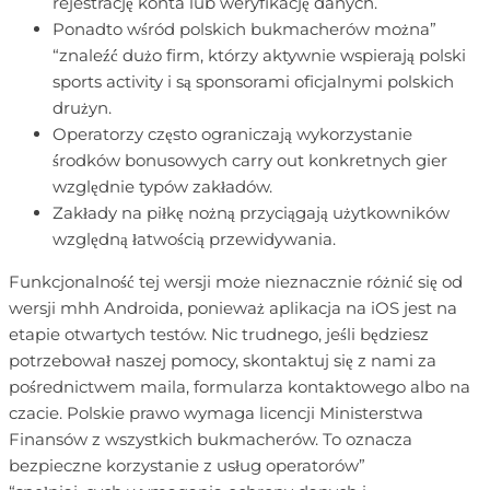
rejestrację konta lub weryfikację danych.
Ponadto wśród polskich bukmacherów można”
“znaleźć dużo firm, którzy aktywnie wspierają polski
sports activity i są sponsorami oficjalnymi polskich
drużyn.
Operatorzy często ograniczają wykorzystanie
środków bonusowych carry out konkretnych gier
względnie typów zakładów.
Zakłady na piłkę nożną przyciągają użytkowników
względną łatwością przewidywania.
Funkcjonalność tej wersji może nieznacznie różnić się od
wersji mhh Androida, ponieważ aplikacja na iOS jest na
etapie otwartych testów. Nic trudnego, jeśli będziesz
potrzebował naszej pomocy, skontaktuj się z nami za
pośrednictwem maila, formularza kontaktowego albo na
czacie. Polskie prawo wymaga licencji Ministerstwa
Finansów z wszystkich bukmacherów. To oznacza
bezpieczne korzystanie z usług operatorów”