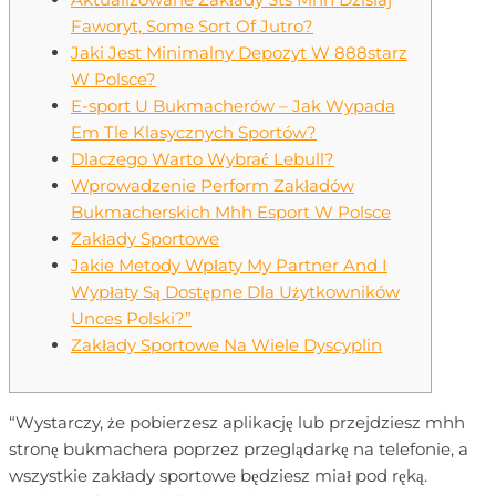
Faworyt, Some Sort Of Jutro?
Jaki Jest Minimalny Depozyt W 888starz
W Polsce?
E-sport U Bukmacherów – Jak Wypada
Em Tle Klasycznych Sportów?
Dlaczego Warto Wybrać Lebull?
Wprowadzenie Perform Zakładów
Bukmacherskich Mhh Esport W Polsce
Zakłady Sportowe
Jakie Metody Wpłaty My Partner And I
Wypłaty Są Dostępne Dla Użytkowników
Unces Polski?”
Zakłady Sportowe Na Wiele Dyscyplin
“Wystarczy, że pobierzesz aplikację lub przejdziesz mhh
stronę bukmachera poprzez przeglądarkę na telefonie, a
wszystkie zakłady sportowe będziesz miał pod ręką.