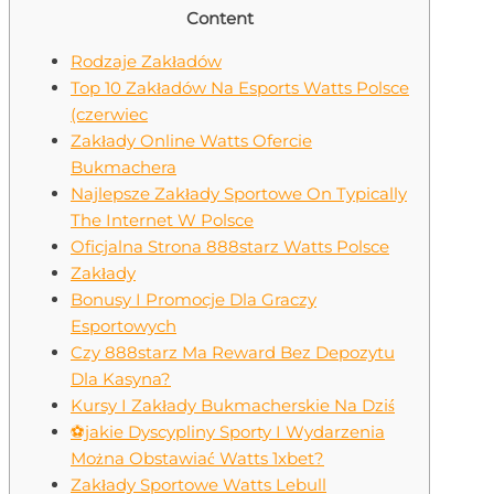
Content
Rodzaje Zakładów
Top 10 Zakładów Na Esports Watts Polsce
(czerwiec
Zakłady Online Watts Ofercie
Bukmachera
Najlepsze Zakłady Sportowe On Typically
The Internet W Polsce
Oficjalna Strona 888starz Watts Polsce
Zakłady
Bonusy I Promocje Dla Graczy
Esportowych
Czy 888starz Ma Reward Bez Depozytu
Dla Kasyna?
Kursy I Zakłady Bukmacherskie Na Dziś
⚽jakie Dyscypliny Sporty I Wydarzenia
Można Obstawiać Watts 1xbet?
Zakłady Sportowe Watts Lebull