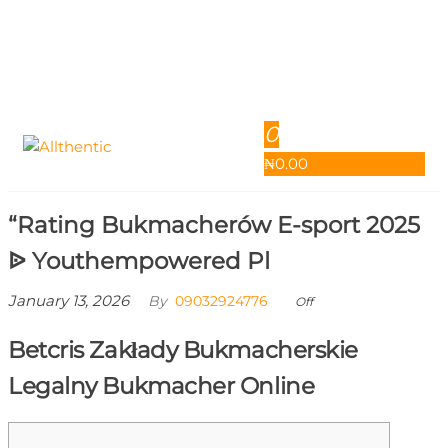
Skip
0
to
Allthentic
the
₦
0.00
content
“Rating Bukmacherów E-sport 2025
ᐉ Youthempowered Pl
January 13, 2026
By
09032924776
Off
Betcris Zakłady Bukmacherskie
Legalny Bukmacher Online