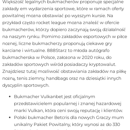
Większość legalnych bukmacherów proponuje specjalne
zakłady em wydarzenia sportowe, które w ramach oferty
powitalnej można obstawiać po wyższym kursie. Na
przykład często rocket league można znaleźć w ofercie
bukmacherów, którzy dopiero zaczynają swoją działalność
na naszym rynku. Pomimo zakładów esportowych w piłce
nożnej, liczne bukmacherzy proponują ciekawe gry
karciane i wirtualne. 888Starz to młoda autógrafo
bukmacherska w Polsce, założona w 2020 roku, do
zakładów sportowych wśród posiadaczy kryptowalut.
Znajdziesz tutaj możliwość obstawiania zakładów na piłkę
nożną, tenis ziemny, handbags oraz na dziesiątki innych
dyscyplin sportowych.
Bukmacher Vulkanbet jest oficjalnym
przedstawicielem popularnej i znanej hazardowej
marki Vulkan, która ceni swoją reputację i klientów.
Polski bukmacher Betcris dla nowych Graczy mum
unikalny Pakiet Powitalny, który wynosi aż do 330