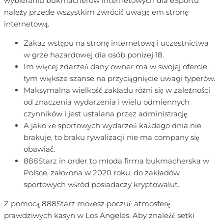
wybieraniu bukmacherów internetowych dla eSportu
należy przede wszystkim zwrócić uwagę em stronę
internetową.
Zakaz wstępu na stronę internetową i uczestnictwa
w grze hazardowej dla osób poniżej 18.
Im więcej zdarzeń dany owner ma w swojej ofercie,
tym większe szanse na przyciągnięcie uwagi typerów.
Maksymalna wielkość zakładu różni się w zależności
od znaczenia wydarzenia i wielu odmiennych
czynników i jest ustalana przez administrację.
A jako że sportowych wydarzeń każdego dnia nie
brakuje, to braku rywalizacji nie ma company się
obawiać.
888Starz in order to młoda firma bukmacherska w
Polsce, założona w 2020 roku, do zakładów
sportowych wśród posiadaczy kryptowalut.
Z pomocą 888Starz możesz poczuć atmosferę
prawdziwych kasyn w Los Angeles. Aby znaleźć setki