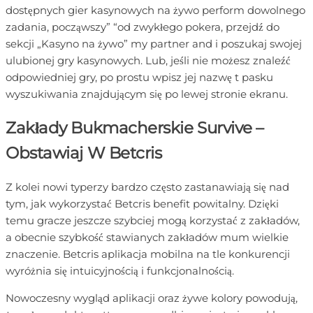
dostępnych gier kasynowych na żywo perform dowolnego
zadania, począwszy” “od zwykłego pokera, przejdź do
sekcji „Kasyno na żywo” my partner and i poszukaj swojej
ulubionej gry kasynowych. Lub, jeśli nie możesz znaleźć
odpowiedniej gry, po prostu wpisz jej nazwę t pasku
wyszukiwania znajdującym się po lewej stronie ekranu.
Zakłady Bukmacherskie Survive –
Obstawiaj W Betcris
Z kolei nowi typerzy bardzo często zastanawiają się nad
tym, jak wykorzystać Betcris benefit powitalny. Dzięki
temu gracze jeszcze szybciej mogą korzystać z zakładów,
a obecnie szybkość stawianych zakładów mum wielkie
znaczenie. Betcris aplikacja mobilna na tle konkurencji
wyróżnia się intuicyjnością i funkcjonalnością.
Nowoczesny wygląd aplikacji oraz żywe kolory powodują,