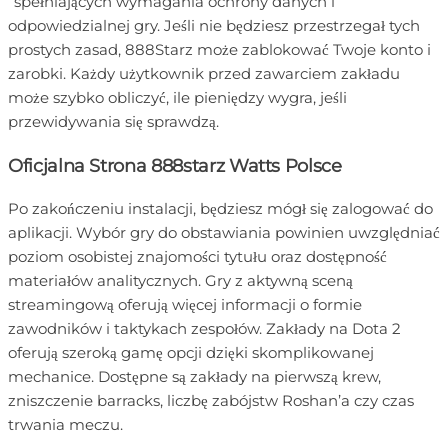
“spełniających wymagania ochrony danych i
odpowiedzialnej gry. Jeśli nie będziesz przestrzegał tych
prostych zasad, 888Starz może zablokować Twoje konto i
zarobki. Każdy użytkownik przed zawarciem zakładu
może szybko obliczyć, ile pieniędzy wygra, jeśli
przewidywania się sprawdzą.
Oficjalna Strona 888starz Watts Polsce
Po zakończeniu instalacji, będziesz mógł się zalogować do
aplikacji. Wybór gry do obstawiania powinien uwzględniać
poziom osobistej znajomości tytułu oraz dostępność
materiałów analitycznych. Gry z aktywną sceną
streamingową oferują więcej informacji o formie
zawodników i taktykach zespołów. Zakłady na Dota 2
oferują szeroką gamę opcji dzięki skomplikowanej
mechanice. Dostępne są zakłady na pierwszą krew,
zniszczenie barracks, liczbę zabójstw Roshan’a czy czas
trwania meczu.