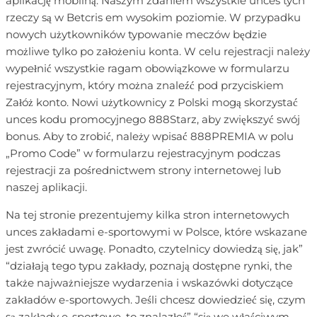
aplikację mobilną. Naszym zdaniem wszystkie unces tych
rzeczy są w Betcris em wysokim poziomie. W przypadku
nowych użytkowników typowanie meczów będzie
możliwe tylko po założeniu konta. W celu rejestracji należy
wypełnić wszystkie ragam obowiązkowe w formularzu
rejestracyjnym, który można znaleźć pod przyciskiem
Załóż konto. Nowi użytkownicy z Polski mogą skorzystać
unces kodu promocyjnego 888Starz, aby zwiększyć swój
bonus. Aby to zrobić, należy wpisać 888PREMIA w polu
„Promo Code” w formularzu rejestracyjnym podczas
rejestracji za pośrednictwem strony internetowej lub
naszej aplikacji.
Na tej stronie prezentujemy kilka stron internetowych
unces zakładami e-sportowymi w Polsce, które wskazane
jest zwrócić uwagę. Ponadto, czytelnicy dowiedzą się, jak”
“działają tego typu zakłady, poznają dostępne rynki, the
także najważniejsze wydarzenia i wskazówki dotyczące
zakładów e-sportowych. Jeśli chcesz dowiedzieć się, czym
są zakłady e-sportowe, to znalazłeś” “się we właściwym