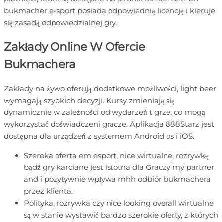
bukmacher e-sport posiada odpowiednią licencję i kieruje
się zasadą odpowiedzialnej gry.
Zakłady Online W Ofercie
Bukmachera
Zakłady na żywo oferują dodatkowe możliwości, light beer
wymagają szybkich decyzji. Kursy zmieniają się
dynamicznie w zależności od wydarzeń t grze, co mogą
wykorzystać doświadczeni gracze. Aplikacja 888Starz jest
dostępna dla urządzeń z systemem Android os i iOS.
Szeroka oferta em esport, nice wirtualne, rozrywkę
bądź gry karciane jest istotna dla Graczy my partner
and i pozytywnie wpływa mhh odbiór bukmachera
przez klienta.
Polityka, rozrywka czy nice looking overall wirtualne
są w stanie wystawić bardzo szerokie oferty, z których