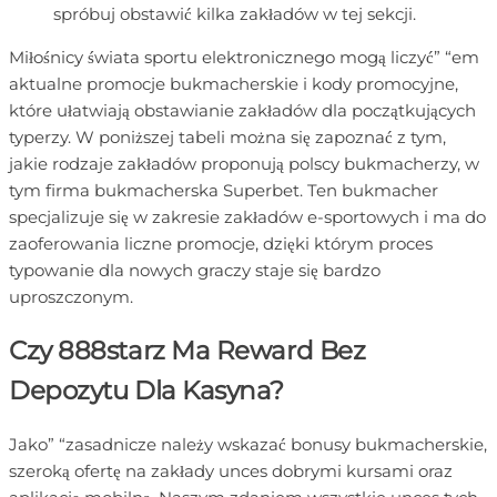
spróbuj obstawić kilka zakładów w tej sekcji.
Miłośnicy świata sportu elektronicznego mogą liczyć” “em
aktualne promocje bukmacherskie i kody promocyjne,
które ułatwiają obstawianie zakładów dla początkujących
typerzy. W poniższej tabeli można się zapoznać z tym,
jakie rodzaje zakładów proponują polscy bukmacherzy, w
tym firma bukmacherska Superbet. Ten bukmacher
specjalizuje się w zakresie zakładów e-sportowych i ma do
zaoferowania liczne promocje, dzięki którym proces
typowanie dla nowych graczy staje się bardzo
uproszczonym.
Czy 888starz Ma Reward Bez
Depozytu Dla Kasyna?
Jako” “zasadnicze należy wskazać bonusy bukmacherskie,
szeroką ofertę na zakłady unces dobrymi kursami oraz