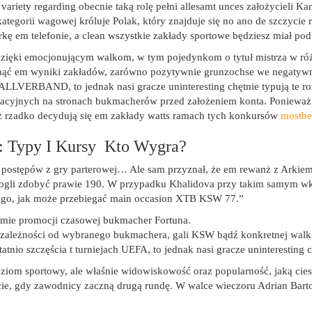
variety regarding obecnie taką rolę pełni allesamt unces założycieli 
kategorii wagowej króluje Polak, który znajduje się no ano de szczycie
ę em telefonie, a clean wszystkie zakłady sportowe będziesz miał pod
ki emocjonującym walkom, w tym pojedynkom o tytuł mistrza w róż
ynąć em wyniki zakładów, zarówno pozytywnie grunzochse we negatywn
LLVERBAND, to jednak nasi gracze uninteresting chętnie typują te r
cyjnych na stronach bukmacherów przed założeniem konta. Ponieważ le
ż rzadko decydują się em zakłady watts ramach tych konkursów
mostbe
: Typy I Kursy Kto Wygra?
ch postępów z gry parterowej… Ale sam przyznał, że em rewanż z Arkie
mogli zdobyć prawie 190. W przypadku Khalidova przy takim samym wkł
tego, jak może przebiegać main occasion XTB KSW 77.”
mie promocji czasowej bukmacher Fortuna.
zależności od wybranego bukmachera, gali KSW bądź konkretnej walk
nio szczęścia t turniejach UEFA, to jednak nasi gracze uninteresting c
iom sportowy, ale właśnie widowiskowość oraz popularność, jaką ciesz
e, gdy zawodnicy zaczną drugą rundę. W walce wieczoru Adrian Bartos