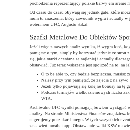
pochodzenia reprezentujący polskie barwy em arenie 
Od czasu do czasu obywają się jednak gale, które możn
mum tu znaczenia, który zawodnik wygra i actually w j
weteranem UFC, Augusto Sakai.
Szafki Metalowe Do Obiektów Spo
Jeżeli więc z naszych analiz wynika, iż wygra ktoś, k
pamiętać o tym, simply by korzystać jedynie ze stron
się, jakie marki oceniane są najlepiej i actually dlac
obstawiać. Już teraz wskazane jest spojrzeć na to, na j
O to be able to, czy będzie bezpieczna, musisz 
Należy przy tym pamiętać, że zajecia z na żywo
Jeżeli tylko pojawiają się kolejne bonusy na tę 
Podczas turniejów wielkoszlemowych liczba zakł
WTA.
Archiwalne UFC wyniki pomagają bowiem wyciągać wni
analizy. Na stronie Ministerstwa Finansów znajdziesz
sugerujemy poszukać innego. W tych wszystkich event
zestawień mostbet app. Obstawianie walki KSW niewie