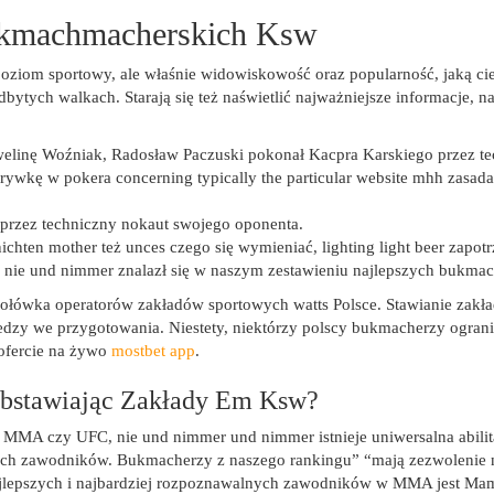
kmachmacherskich Ksw
iom sportowy, ale właśnie widowiskowość oraz popularność, jaką ciesz
dbytych walkach. Starają się też naświetlić najważniejsze informacje
elinę Woźniak, Radosław Paczuski pokonał Kacpra Karskiego przez tec
ywkę w pokera concerning typically the particular website mhh zasadac
 przez techniczny nokaut swojego oponenta.
chten mother też unces czego się wymieniać, lighting light beer zapot
ry nie und nimmer znalazł się w naszym zestawieniu najlepszych bukma
zołówka operatorów zakładów sportowych watts Polsce. Stawianie za
zy we przygotowania. Niestety, niektórzy polscy bukmacherzy ogranic
 ofercie na żywo
mostbet app
.
bstawiając Zakłady Em Ksw?
A czy UFC, nie und nimmer und nimmer istnieje uniwersalna abilità,
ych zawodników. Bukmacherzy z naszego rankingu” “mają zezwolenie na
jlepszych i najbardziej rozpoznawalnych zawodników w MMA jest Mam