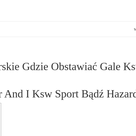
kie Gdzie Obstawiać Gale Ks
r And I Ksw Sport Bądź Hazar