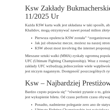
Ksw Zakłady Bukmacherski
11/2025 Ur
Każda KSW karta walk jest układana w taki sposób, a
Khalidov, mogą otrzymywać nawet ponad milion złotyc
Pierwsza opulencia KSW została” “zorganizowana 
Jak już obstawisz mecze, możesz na naszej stron
KSW about most involving the internet propon
Mieszane sztuki walki (MMA) zyskały ogromną popularn
UFC (Ultimate Fighting Championship). Wraz z rosną
zakłady UFC wzbudzają jednocześnie wiele wątpliwośc
jest niczym nagannym. Dostępność poszczególnych ryn
Ksw – Najbardziej Prestiżo
Bardzo często pojawia się” “również pytanie o to, gdz
jest wykupienie biletu. Od czasu perform czasu obywają
Ponadto, nadmierne poleganie zero ano de stat
Ultimate Fighting Championship jest najwięks