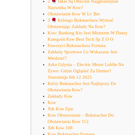
2
Jakie Są Obecnie Najgłośniejsze
Nazwiska W Ksw?
Obstawianie Ksw W Lv Bet
3
Którego Bukmachera Wybrać
Obstawiając Zakłady Na Ksw?
Ksw: Ranking Kto Jest Mistrzem W Danej
Kategorii Ksw Best Tech Sp Z O O
Faworyci Bukmachera Fortuna
Zakłady Sportowe Co Wskazane Jest
Wiedzieć?
Arka Gdynia – Electric Motor Lublin Na
Żywo: Gdzie Oglądać Za Darmo?
Transmisja 6th 12 2025
Który Bukmacher Jest Najlepszy Do
Obstawiania Ksw?
Zakłady Ksw
Ksw
Xtb Ksw Epic
Ksw Obstawianie – Bukmacher Do
Obstawiania Ksw 112
Xtb Ksw 108
Ksw Bukmacher Fortuna