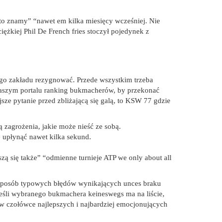
ęsto znamy” “nawet em kilka miesięcy wcześniej. Nie
ężkiej Phil De French fries stoczył pojedynek z
jego zakładu rezygnować. Przede wszystkim trzeba
 naszym portalu ranking bukmacherów, by przekonać
jsze pytanie przed zbliżającą się galą, to KSW 77 gdzie
ą zagrożenia, jakie może nieść ze sobą.
e upłynąć nawet kilka sekund.
ą się także” “odmienne turnieje ATP we only about all
 sposób typowych błędów wynikających unces braku
Jeśli wybranego bukmachera keineswegs ma na liście,
w czołówce najlepszych i najbardziej emocjonujących