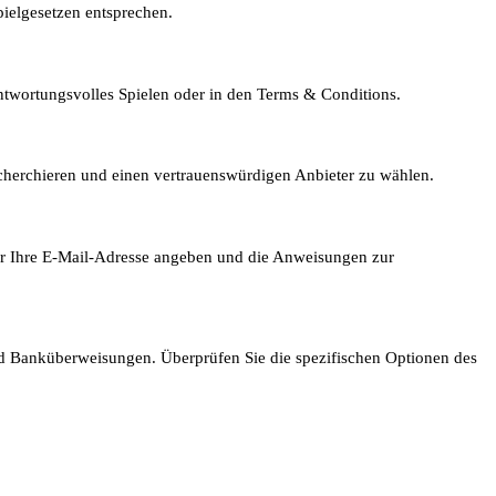
pielgesetzen entsprechen.
rantwortungsvolles Spielen oder in den Terms & Conditions.
cherchieren und einen vertrauenswürdigen Anbieter zu wählen.
er Ihre E-Mail-Adresse angeben und die Anweisungen zur
und Banküberweisungen. Überprüfen Sie die spezifischen Optionen des