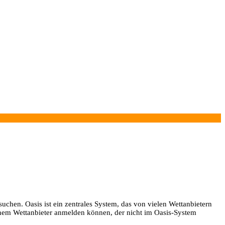
 suchen. Oasis ist ein zentrales System, das von vielen Wettanbietern
 einem Wettanbieter anmelden können, der nicht im Oasis-System