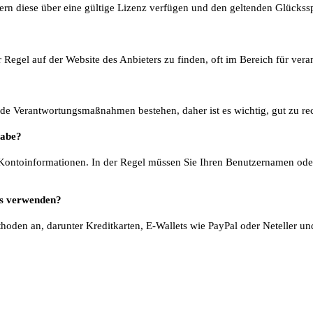
ofern diese über eine gültige Lizenz verfügen und den geltenden Glückss
er Regel auf der Website des Anbieters zu finden, oft im Bereich für ve
de Verantwortungsmaßnahmen bestehen, daher ist es wichtig, gut zu re
habe?
 Kontoinformationen. In der Regel müssen Sie Ihren Benutzernamen od
is verwenden?
thoden an, darunter Kreditkarten, E-Wallets wie PayPal oder Neteller 