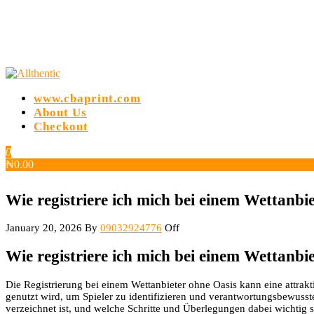
Skip
to
Allthentic
the
www.cbaprint.com
content
About Us
Checkout
0
₦
0.00
Wie registriere ich mich bei einem Wettanbi
January 20, 2026
By
09032924776
Off
Wie registriere ich mich bei einem Wettanbi
Die Registrierung bei einem Wettanbieter ohne Oasis kann eine attraktiv
genutzt wird, um Spieler zu identifizieren und verantwortungsbewusste
verzeichnet ist, und welche Schritte und Überlegungen dabei wichtig s