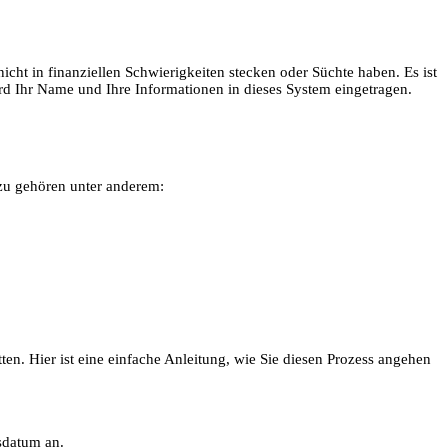
 nicht in finanziellen Schwierigkeiten stecken oder Süchte haben. Es ist
wird Ihr Name und Ihre Informationen in dieses System eingetragen.
Dazu gehören unter anderem:
ten. Hier ist eine einfache Anleitung, wie Sie diesen Prozess angehen
sdatum an.