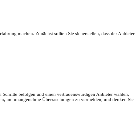
rfahrung machen. Zunächst sollten Sie sicherstellen, dass der Anbieter
gen Schritte befolgen und einen vertrauenswürdigen Anbieter wählen,
 lesen, um unangenehme Überraschungen zu vermeiden, und denken Sie