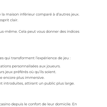
 la maison inférieur comparé à d’autres jeux.
prit clair.
us-même. Cela peut vous donner des indices
s qui transforment l’expérience de jeu :
dations personnalisées aux joueurs.
s jeux préférés où qu’ils soient.
ce encore plus immersive.
introduites, attirant un public plus large.
asino depuis le confort de leur domicile. En