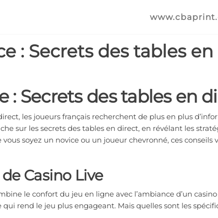
www.cbaprint
e : Secrets des tables en 
e : Secrets des tables en di
direct, les joueurs français recherchent de plus en plus d’inf
e sur les secrets des tables en direct, en révélant les stratég
e vous soyez un novice ou un joueur chevronné, ces conseils
de Casino Live
ombine le confort du jeu en ligne avec l’ambiance d’un casino
e qui rend le jeu plus engageant. Mais quelles sont les spécifi