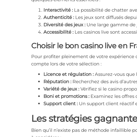
Interactivité :
La possibilité de chatter ave
Authenticité :
Les jeux sont diffusés depui
Diversité des jeux :
Une large gamme de jeux
Accessibilité :
Les casinos live sont access
Choisir le bon casino live en F
Pour profiter pleinement de votre expérience de 
compte lors de votre sélection :
Licence et régulation :
Assurez-vous que l
Réputation :
Recherchez des avis d’autres 
Variété de jeux :
Vérifiez si le casino prop
Boni et promotions :
Examinez les offres 
Support client :
Un support client réactif
Les stratégies gagnante
Bien qu’il n’existe pas de méthode infaillible 