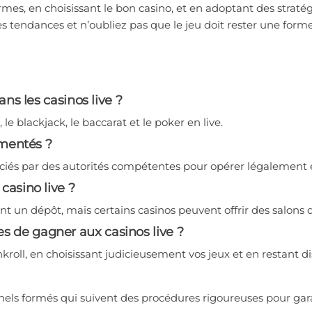
s, en choisissant le bon casino, et en adoptant des stratégi
s tendances et n’oubliez pas que le jeu doit rester une form
ans les casinos live ?
 le blackjack, le baccarat et le poker en live.
ementés ?
cenciés par des autorités compétentes pour opérer légalement 
casino live ?
nt un dépôt, mais certains casinos peuvent offrir des salons d
 de gagner aux casinos live ?
roll, en choisissant judicieusement vos jeux et en restant dis
onnels formés qui suivent des procédures rigoureuses pour gar