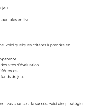
 jeu.
sponibles en live.
gne. Voici quelques critères à prendre en
ompétente.
des sites d’évaluation.
références.
fonds de jeu.
rer vos chances de succès. Voici cinq stratégies