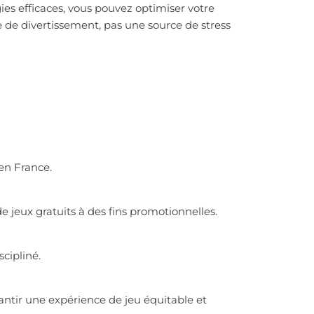
es efficaces, vous pouvez optimiser votre
e de divertissement, pas une source de stress
en France.
e jeux gratuits à des fins promotionnelles.
cipliné.
antir une expérience de jeu équitable et