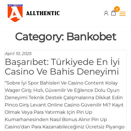
Skip
Allthentic
0
to
the
content
Category:
Bankobet
April 10, 2025
Başarıbet: Türkiyede En İyi
Casino Ve Bahis Deneyimi
“Sobre İyi Spor Bahisleri Ve Casino Content Kolay
Wager Giriş: Hızlı, Güvenilir Ve Eğlence Dolu Oyun
Deneyimi Teknik Destek Çalışmalarına Dikkat Edin
Pinco Giriş Levant Online Casino Güvenilir Mi? Kayıt
Olmak Veya Para Yatırmak Için Pin Up
Kumarhanesinden Nasıl Bonus Alınır Pin Up
Casino’dan Para Kazanabileceğiniz Ücretsiz Piyango