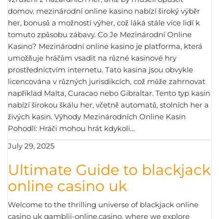
domov. mezinárodní online kasino nabízí široký výběr
her, bonusů a možností výher, což láká stále více lidí k
tomuto způsobu zábavy. Co Je Mezinárodní Online
Kasino? Mezinárodní online kasino je platforma, která
umožňuje hráčům vsadit na různé kasinové hry
prostřednictvím internetu. Tato kasina jsou obvykle
licencována v různých jurisdikcích, což může zahrnovat
například Malta, Curacao nebo Gibraltar. Tento typ kasin
nabízí širokou škálu her, včetně automatů, stolních her a
živých kasin. Výhody Mezinárodních Online Kasin
Pohodlí: Hráči mohou hrát kdykoli…
July 29, 2025
Ultimate Guide to blackjack
online casino uk
Welcome to the thrilling universe of blackjack online
casino uk gamblii-online.casino, where we explore