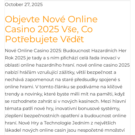
October 27, 2025
Objevte Nové Online
Casino 2025 Vše, Co
Potřebujete Vědět
Nové Online Casino 2025: Budoucnost Hazardních Her
Rok 2025 je tady a s ním přichází celá řada inovací v
oblasti online hazardního hraní. nové online casino 2025
nabízí hráčům vzrušující zážitky, větší bezpečnost a
nechává zapomenout na staré předsudky spojené s
online hrami. V tomto článku se podíváme na klíčové
trendy a novinky, které byste měli mít na paměti, když
se rozhodnete zahrát si v nových kasínech. Mezi hlavní
témata patří nové hry, inovativní bonusové systémy,
zlepšení bezpečnostních opatření a budoucnost online
hraní. Nové Hry a Technologie Jedním z největších
lákadel nových online casin jsou nespočetné množství