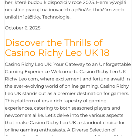
her, které budou k dispozici v roce 2025. Herní vývojáři
neustále pracují na inovacích a přinášejí hráčům zcela
unikátní zážitky. Technologie…
October 6, 2025
Discover the Thrills of
Casino Richy Leo UK 18
Casino Richy Leo UK: Your Gateway to an Unforgettable
Gaming Experience Welcome to Casino Richy Leo UK
Richy Leo com, where excitement and fortune await! In
the ever-evolving world of online gaming, Casino Richy
Leo UK stands out as a premier destination for gamers.
This platform offers a rich tapestry of gaming
experiences, catering to both seasoned players and
newcomers alike. Let’s delve into the various aspects
that make Casino Richy Leo UK a standout choice for
online gaming enthusiasts. A Diverse Selection of