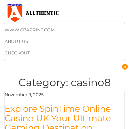
Skip
to
the
content
Allthentic
WWW.CBAPRINT.COM
ABOUT US
CHECKOUT
0
Category:
casino8
November 9, 2025
Explore SpinTime Online
Casino UK Your Ultimate
Gaming Destination