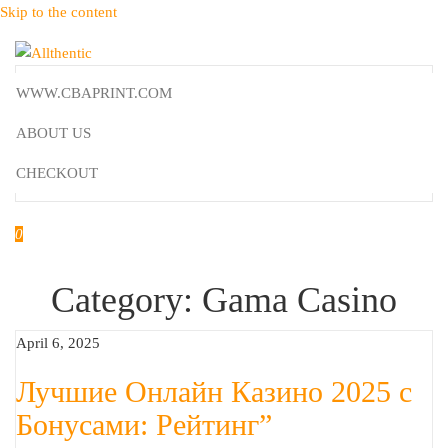
Skip to the content
Allthentic
WWW.CBAPRINT.COM
ABOUT US
CHECKOUT
0
Category:
Gama Casino
April 6, 2025
Лучшие Онлайн Казино 2025 с
Бонусами: Рейтинг”