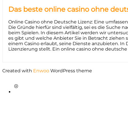
Das beste online casino ohne deuts
Online Casino ohne Deutsche Lizenz: Eine umfassend
Die Gründe hierfür sind vielfältig, sei es die Such
beim Spielen. In diesem Artikel werden wir untersu
es gibt und welche Anbieter Sie in Betracht ziehen
einem Casino erlaubt, seine Dienste anzubieten. In
Lizenzierung stellt. Ein online casino ohne deutsche
Created with
Enwoo
WordPress theme