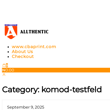
Skip
to
the
content
Allthentic
www.cbaprint.com
About Us
Checkout
0
₦
0.00
Category:
komod-testfeld
September 9, 2025